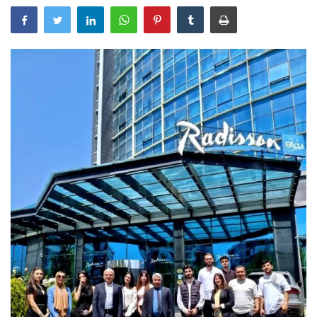
Araştırma - İnceleme
Lezzet Durakları
Röportajlar
Gezi - Yorum
Sizlerden Gelenler
Yorumlar
Video Tanıtım
Köşe Yazarları