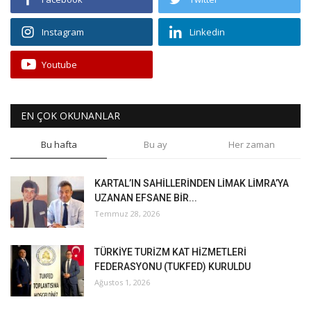
Instagram
Linkedin
Youtube
EN ÇOK OKUNANLAR
Bu hafta
Bu ay
Her zaman
KARTAL’IN SAHİLLERİNDEN LİMAK LİMRA’YA
UZANAN EFSANE BİR...
Temmuz 28, 2026
TÜRKİYE TURİZM KAT HİZMETLERİ
FEDERASYONU (TUKFED) KURULDU
Ağustos 1, 2026