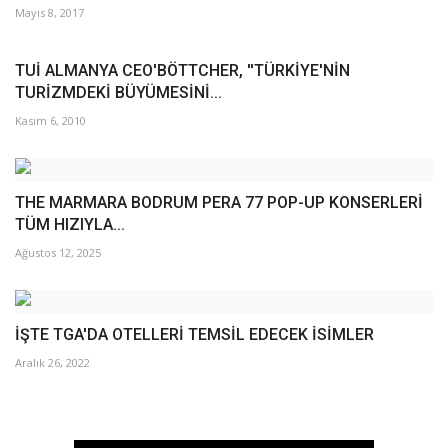
Mayıs 8, 2017
TUİ ALMANYA CEO'BÖTTCHER, ''TÜRKİYE'NİN
TURİZMDEKİ BÜYÜMESİNİ...
Kasım 6, 2010
THE MARMARA BODRUM PERA 77 POP-UP KONSERLERİ
TÜM HIZIYLA...
Ağustos 12, 2025
İŞTE TGA'DA OTELLERİ TEMSİL EDECEK İSİMLER
Aralık 26, 2022