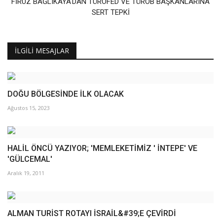
FİRUZ BAĞLIKAYA'DAN TÜROFED VE TÜROB BAŞKANLARINA
SERT TEPKİ
İLGILI MESAJLAR
DOĞU BÖLGESİNDE İLK OLACAK
Ağustos 15, 2023
HALİL ÖNCÜ YAZIYOR; 'MEMLEKETİMİZ ' İNTEPE' VE
'GÜLCEMAL'
Aralık 19, 2011
ALMAN TURİST ROTAYI İSRAİL&#39;E ÇEVİRDİ