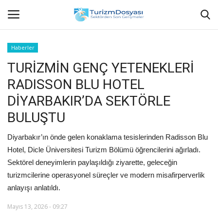
Haberler
TURİZMİN GENÇ YETENEKLERİ
Anasayfa
RADISSON BLU HOTEL
Bize Ulaşın
DİYARBAKIR’DA SEKTÖRLE
BULUŞTU
Künye
Diyarbakır’ın önde gelen konaklama tesislerinden Radisson Blu
Halil ÖNCÜ kimdir?
Hotel, Dicle Üniversitesi Turizm Bölümü öğrencilerini ağırladı.
Sektörel deneyimlerin paylaşıldığı ziyarette, geleceğin
KVKK Aydınlatma Metni
turizmcilerine operasyonel süreçler ve modern misafirperverlik
anlayışı anlatıldı.
Haberler
Mayıs 13, 2026 - 09:27
Görüntülü