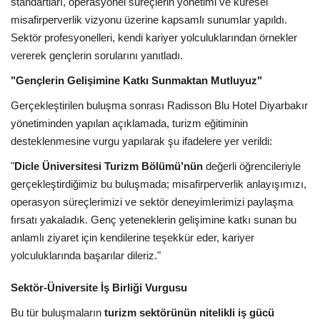
standartları, operasyonel süreçlerin yönetimi ve küresel
misafirperverlik vizyonu üzerine kapsamlı sunumlar yapıldı.
Sektör profesyonelleri, kendi kariyer yolculuklarından örnekler
vererek gençlerin sorularını yanıtladı.
"Gençlerin Gelişimine Katkı Sunmaktan Mutluyuz"
Gerçekleştirilen buluşma sonrası Radisson Blu Hotel Diyarbakır
yönetiminden yapılan açıklamada, turizm eğitiminin
desteklenmesine vurgu yapılarak şu ifadelere yer verildi:
"
Dicle Üniversitesi Turizm Bölümü’nün
değerli öğrencileriyle
gerçekleştirdiğimiz bu buluşmada; misafirperverlik anlayışımızı,
operasyon süreçlerimizi ve sektör deneyimlerimizi paylaşma
fırsatı yakaladık. Genç yeteneklerin gelişimine katkı sunan bu
anlamlı ziyaret için kendilerine teşekkür eder, kariyer
yolculuklarında başarılar dileriz."
Sektör-Üniversite İş Birliği Vurgusu
Bu tür buluşmaların
turizm sektörünün nitelikli iş gücü