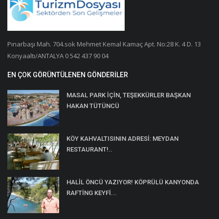
Pınarbaşı Mah. 704.sok Mehmet Kemal Kamaç Apt. No:28 K. 4 D. 13
Konyaaltı/ANTALYA 0 542 437 90 04
EN ÇOK GÖRÜNTÜLENEN GÖNDERILER
MASAL PARK İÇİN, TEŞEKKÜRLER BAŞKAN
HAKAN TÜTÜNCÜ
KÖY KAHVALTISININ ADRESİ: MEYDAN
RESTAURANT!..
HALİL ÖNCÜ YAZIYOR! KÖPRÜLÜ KANYONDA
RAFTİNG KEYFİ...