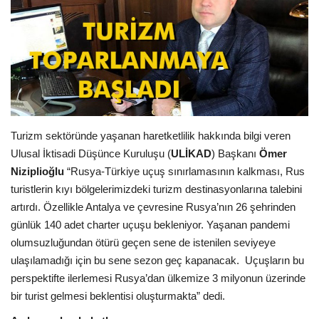
Araştırma - İnceleme
Lezzet Durakları
Röportajlar
Turizm sektöründe yaşanan haretketlilik hakkında bilgi veren
Gezi - Yorum
Ulusal İktisadi Düşünce Kuruluşu (
ULİKAD
) Başkanı
Ömer
Niziplioğlu
“Rusya-Türkiye uçuş sınırlamasının kalkması, Rus
Sizlerden Gelenler
turistlerin kıyı bölgelerimizdeki turizm destinasyonlarına talebini
artırdı. Özellikle Antalya ve çevresine Rusya’nın 26 şehrinden
Yorumlar
günlük 140 adet charter uçuşu bekleniyor. Yaşanan pandemi
olumsuzluğundan ötürü geçen sene de istenilen seviyeye
Video Tanıtım
ulaşılamadığı için bu sene sezon geç kapanacak. Uçuşların bu
perspektifte ilerlemesi Rusya’dan ülkemize 3 milyonun üzerinde
Köşe Yazarları
bir turist gelmesi beklentisi oluşturmakta” dedi.