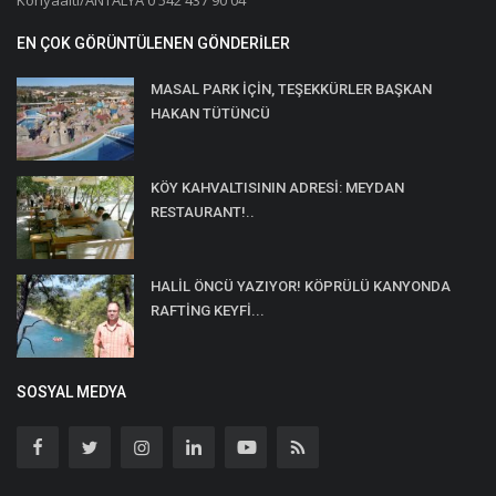
Konyaaltı/ANTALYA 0 542 437 90 04
EN ÇOK GÖRÜNTÜLENEN GÖNDERILER
MASAL PARK İÇİN, TEŞEKKÜRLER BAŞKAN
HAKAN TÜTÜNCÜ
KÖY KAHVALTISININ ADRESİ: MEYDAN
RESTAURANT!..
HALİL ÖNCÜ YAZIYOR! KÖPRÜLÜ KANYONDA
RAFTİNG KEYFİ...
SOSYAL MEDYA