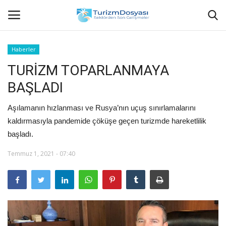
Haberler
TURİZM TOPARLANMAYA
Anasayfa
BAŞLADI
Bize Ulaşın
Aşılamanın hızlanması ve Rusya’nın uçuş sınırlamalarını
Künye
kaldırmasıyla pandemide çöküşe geçen turizmde hareketlilik
başladı.
Halil ÖNCÜ kimdir?
Temmuz 1, 2021 - 07:40
KVKK Aydınlatma Metni
Haberler
Görüntülü