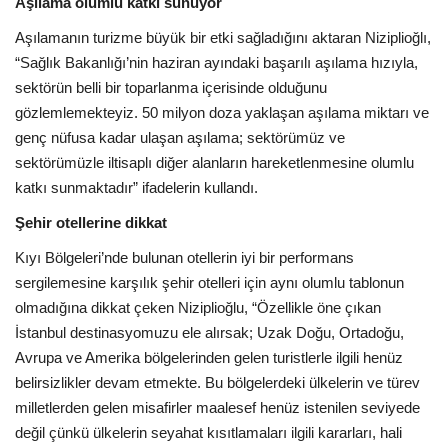
Aşılama olumlu katkı sunuyor
Galeri
Aşılamanın turizme büyük bir etki sağladığını aktaran Niziplioğlı,
“Sağlık Bakanlığı’nin haziran ayındaki başarılı aşılama hızıyla,
sektörün belli bir toparlanma içerisinde olduğunu
gözlemlemekteyiz. 50 milyon doza yaklaşan aşılama miktarı ve
genç nüfusa kadar ulaşan aşılama; sektörümüz ve
sektörümüzle iltisaplı diğer alanların hareketlenmesine olumlu
katkı sunmaktadır” ifadelerin kullandı.
Şehir otellerine dikkat
Kıyı Bölgeleri’nde bulunan otellerin iyi bir performans
sergilemesine karşılık şehir otelleri için aynı olumlu tablonun
olmadığına dikkat çeken Niziplioğlu, “Özellikle öne çıkan
İstanbul destinasyomuzu ele alırsak; Uzak Doğu, Ortadoğu,
Avrupa ve Amerika bölgelerinden gelen turistlerle ilgili henüz
belirsizlikler devam etmekte. Bu bölgelerdeki ülkelerin ve türev
milletlerden gelen misafirler maalesef henüz istenilen seviyede
değil çünkü ülkelerin seyahat kısıtlamaları ilgili kararları, hali