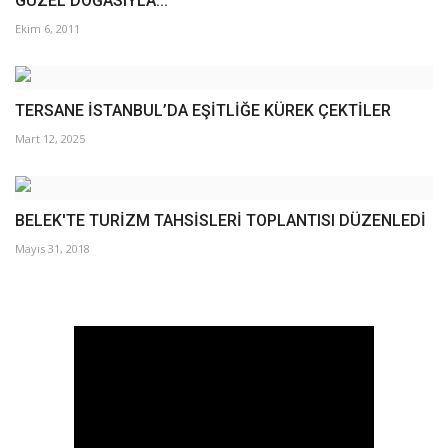
GÜZEL DOĞASIYLA...
Ekim 6, 2011
TERSANE İSTANBUL’DA EŞİTLİĞE KÜREK ÇEKTİLER
Mart 12, 2025
BELEK'TE TURİZM TAHSİSLERİ TOPLANTISI DÜZENLEDİ
Mayıs 31, 2018