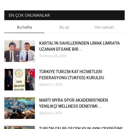
EN ÇOK OKUNANLAR
Bu hafta
Bu ay
Her zaman
KARTAL’IN SAHİLLERİNDEN LİMAK LİMRA’YA
UZANAN EFSANE BİR...
Temmuz 28, 2026
TÜRKİYE TURİZM KAT HİZMETLERİ
FEDERASYONU (TUKFED) KURULDU
Ağustos 1, 2026
MARTI MYRA SPOR AKADEMİSİ’NDEN
YENİLİKÇİ WELLNESS DENEYİMİ:...
Ağustos 2, 2026
TURİZM GELİRİ GEÇEN YILIN AYNI ÇEYREĞİNE