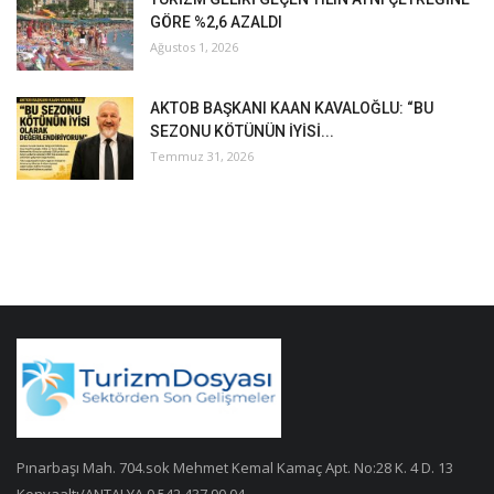
GÖRE %2,6 AZALDI
Ağustos 1, 2026
AKTOB BAŞKANI KAAN KAVALOĞLU: “BU
SEZONU KÖTÜNÜN İYİSİ...
Temmuz 31, 2026
Pınarbaşı Mah. 704.sok Mehmet Kemal Kamaç Apt. No:28 K. 4 D. 13