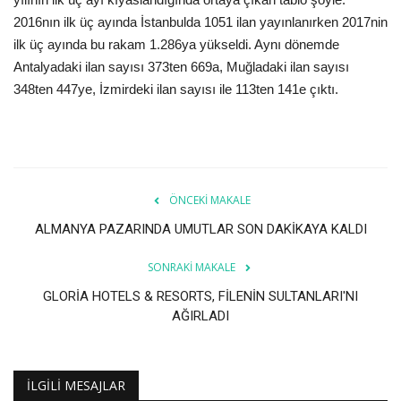
2016nın ilk üç ayında İstanbulda 1051 ilan yayınlanırken 2017nin
ilk üç ayında bu rakam 1.286ya yükseldi. Aynı dönemde
Antalyadaki ilan sayısı 373ten 669a, Muğladaki ilan sayısı
348ten 447ye, İzmirdeki ilan sayısı ile 113ten 141e çıktı.
ÖNCEKI MAKALE
ALMANYA PAZARINDA UMUTLAR SON DAKİKAYA KALDI
SONRAKI MAKALE
GLORİA HOTELS & RESORTS, FİLENİN SULTANLARI'NI
AĞIRLADI
İLGILI MESAJLAR