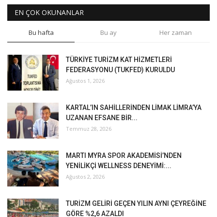
EN ÇOK OKUNANLAR
Bu hafta
Bu ay
Her zaman
TÜRKİYE TURİZM KAT HİZMETLERİ
FEDERASYONU (TUKFED) KURULDU
Ağustos 1, 2026
KARTAL’IN SAHİLLERİNDEN LİMAK LİMRA’YA
UZANAN EFSANE BİR...
Temmuz 28, 2026
MARTI MYRA SPOR AKADEMİSİ’NDEN
YENİLİKÇİ WELLNESS DENEYİMİ:...
Ağustos 2, 2026
TURİZM GELİRİ GEÇEN YILIN AYNI ÇEYREĞİNE
GÖRE %2,6 AZALDI