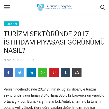
Haberler
TURİZM SEKTÖRÜNDE 2017
Anasayfa
İSTİHDAM PİYASASI GÖRÜNÜMÜ
Bize Ulaşın
NASIL?
Künye
Nisan 21, 2017 - 11:02
Halil ÖNCÜ kimdir?
KVKK Aydınlatma Metni
Veriler incelendiğinde 2017 yılının ilk üç ayı itibariyle turizm
Haberler
sektöründe yayınlanan 3.840 ilana 935.812 başvurunun yapıldığı
ortaya çıkıyor. Buna karşın İstanbul, Antalya, İzmir gibi turizm
Görüntülü
potansiyeli yüksek illere göre yapılan değerlendirmede ise