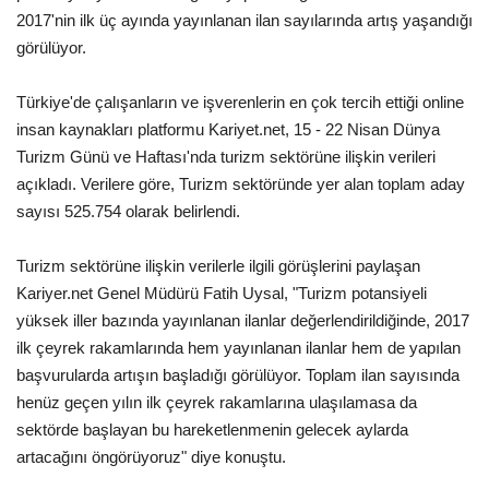
2017'nin ilk üç ayında yayınlanan ilan sayılarında artış yaşandığı
Araştırma - İnceleme
görülüyor.
Türkiye'de çalışanların ve işverenlerin en çok tercih ettiği online
Lezzet Durakları
insan kaynakları platformu Kariyet.net, 15 - 22 Nisan Dünya
Turizm Günü ve Haftası'nda turizm sektörüne ilişkin verileri
Röportajlar
açıkladı. Verilere göre, Turizm sektöründe yer alan toplam aday
sayısı 525.754 olarak belirlendi.
Gezi - Yorum
Turizm sektörüne ilişkin verilerle ilgili görüşlerini paylaşan
Sizlerden Gelenler
Kariyer.net Genel Müdürü Fatih Uysal, "Turizm potansiyeli
yüksek iller bazında yayınlanan ilanlar değerlendirildiğinde, 2017
Yorumlar
ilk çeyrek rakamlarında hem yayınlanan ilanlar hem de yapılan
başvurularda artışın başladığı görülüyor. Toplam ilan sayısında
Video Tanıtım
henüz geçen yılın ilk çeyrek rakamlarına ulaşılamasa da
sektörde başlayan bu hareketlenmenin gelecek aylarda
Köşe Yazarları
artacağını öngörüyoruz" diye konuştu.