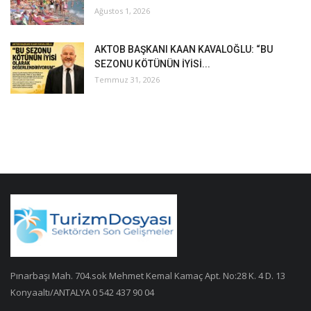
Ağustos 1, 2026
AKTOB BAŞKANI KAAN KAVALOĞLU: “BU
SEZONU KÖTÜNÜN İYİSİ...
Temmuz 31, 2026
Pınarbaşı Mah. 704.sok Mehmet Kemal Kamaç Apt. No:28 K. 4 D. 13
Konyaaltı/ANTALYA 0 542 437 90 04