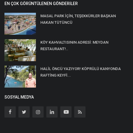
EN ÇOK GÖRÜNTÜLENEN GÖNDERILER
MASAL PARK İÇİN, TEŞEKKÜRLER BAŞKAN
HAKAN TÜTÜNCÜ
KÖY KAHVALTISININ ADRESİ: MEYDAN
RESTAURANT!..
HALİL ÖNCÜ YAZIYOR! KÖPRÜLÜ KANYONDA
RAFTİNG KEYFİ...
SOSYAL MEDYA