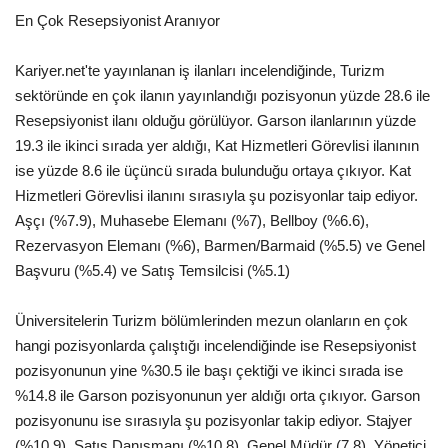
Galeri
En Çok Resepsiyonist Aranıyor
Kariyer.net'te yayınlanan iş ilanları incelendiğinde, Turizm
sektöründe en çok ilanın yayınlandığı pozisyonun yüzde 28.6 ile
Resepsiyonist ilanı olduğu görülüyor. Garson ilanlarının yüzde
19.3 ile ikinci sırada yer aldığı, Kat Hizmetleri Görevlisi ilanının
ise yüzde 8.6 ile üçüncü sırada bulunduğu ortaya çıkıyor. Kat
Hizmetleri Görevlisi ilanını sırasıyla şu pozisyonlar taip ediyor.
Aşçı (%7.9), Muhasebe Elemanı (%7), Bellboy (%6.6),
Rezervasyon Elemanı (%6), Barmen/Barmaid (%5.5) ve Genel
Başvuru (%5.4) ve Satış Temsilcisi (%5.1)
Üniversitelerin Turizm bölümlerinden mezun olanların en çok
hangi pozisyonlarda çalıştığı incelendiğinde ise Resepsiyonist
pozisyonunun yine %30.5 ile başı çektiği ve ikinci sırada ise
%14.8 ile Garson pozisyonunun yer aldığı orta çıkıyor. Garson
pozisyonunu ise sırasıyla şu pozisyonlar takip ediyor. Stajyer
(%10.9), Satış Danışmanı (%10.8), Genel Müdür (7.8), Yönetici