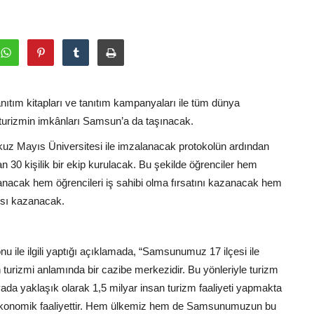
anıtım kitapları ve tanıtım kampanyaları ile tüm dünya
 turizmin imkânları Samsun’a da taşınacak.
z Mayıs Üniversitesi ile imzalanacak protokolün ardından
an 30 kişilik bir ekip kurulacak. Bu şekilde öğrenciler hem
nacak hem öğrencileri iş sahibi olma fırsatını kazanacak hem
nsı kazanacak.
ile ilgili yaptığı açıklamada, “Samsunumuz 17 ilçesi ile
h turizmi anlamında bir cazibe merkezidir. Bu yönleriyle turizm
nyada yaklaşık olarak 1,5 milyar insan turizm faaliyeti yapmakta
ir ekonomik faaliyettir. Hem ülkemiz hem de Samsunumuzun bu