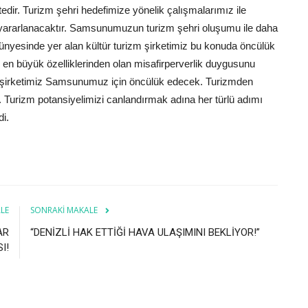
ir. Turizm şehri hedefimize yönelik çalışmalarımız ile
ararlanacaktır. Samsunumuzun turizm şehri oluşumu ile daha
ünyesinde yer alan kültür turizm şirketimiz bu konuda öncülük
n en büyük özelliklerinden olan misafirperverlik duygusunu
 şirketimiz Samsunumuz için öncülük edecek. Turizmden
z. Turizm potansiyelimizi canlandırmak adına her türlü adımı
i.
LE
SONRAKI MAKALE
AR
“DENİZLİ HAK ETTİĞİ HAVA ULAŞIMINI BEKLİYOR!”
I!