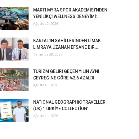
MARTI MYRA SPOR AKADEMİSİ’NDEN
YENİLİKÇİ WELLNESS DENEYİMİ:...
Ağustos 2, 2026
KARTAL’IN SAHİLLERİNDEN LİMAK
LİMRA’YA UZANAN EFSANE BİR...
Temmuz 28, 2026
TURİZM GELİRİ GEÇEN YILIN AYNI
ÇEYREĞİNE GÖRE %2,6 AZALDI
Ağustos 1, 2026
NATİONAL GEOGRAPHİC TRAVELLER
(UK) 'TÜRKİYE COLLECTİON'...
Ağustos 1, 2026