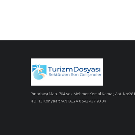
Pınarbaşı Mah. 704.sok Mehmet Kemal Kamaç Apt. No:28 
4 D. 13 Konyaaltı/ANTALYA 0 542 437 90 04