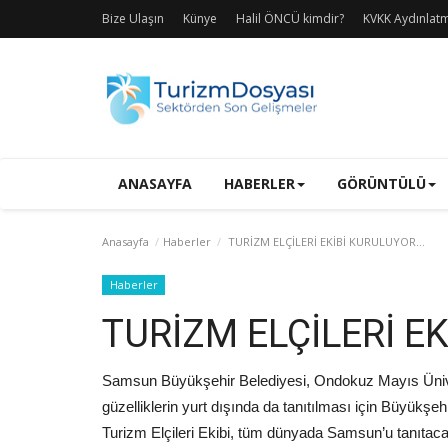
Bize Ulaşın
Künye
Halil ÖNCÜ kimdir?
KVKK Aydınlat
ANASAYFA
HABERLER
GÖRÜNTÜLÜ
Anasayfa
Haberler
TURİZM ELÇİLERİ EKİBİ KURULUYOR...
Haberler
TURİZM ELÇİLERİ EK
Samsun Büyükşehir Belediyesi, Ondokuz Mayıs Üniversi
güzelliklerin yurt dışında da tanıtılması için Büyükş
Turizm Elçileri Ekibi, tüm dünyada Samsun’u tanıtaca