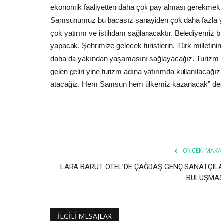
ekonomik faaliyetten daha çok pay alması gerekmekted
Samsunumuz bu bacasız sanayiden çok daha fazla y
çok yatırım ve istihdam sağlanacaktır. Belediyemiz b
yapacak. Şehrimize gelecek turistlerin, Türk milletini
daha da yakından yaşamasını sağlayacağız. Turizm
gelen geliri yine turizm adına yatırımda kullanılacağı
atacağız. Hem Samsun hem ülkemiz kazanacak” ded
ÖNCEKI MAKA
LARA BARUT OTEL’DE ÇAĞDAŞ GENÇ SANATÇIL
BULUŞMAS
İLGILI MESAJLAR