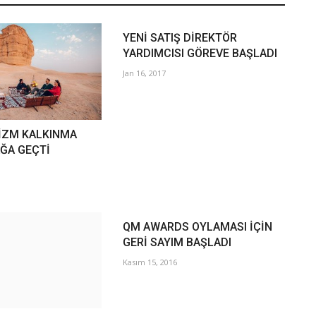
YENİ SATIŞ DİREKTÖR
YARDIMCISI GÖREVE BAŞLADI
Jan 16, 2017
İZM KALKINMA
AĞA GEÇTİ
QM AWARDS OYLAMASI İÇİN
GERİ SAYIM BAŞLADI
Kasım 15, 2016