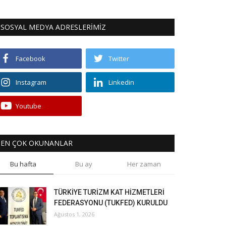
SOSYAL MEDYA ADRESLERİMİZ
Facebook
Twitter
Instagram
Linkedin
Youtube
EN ÇOK OKUNANLAR
Bu hafta
Bu ay
Her zaman
TÜRKİYE TURİZM KAT HİZMETLERİ
FEDERASYONU (TUKFED) KURULDU
Ağustos 1, 2026