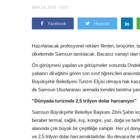
Ekim 24, 2018 - 16:51
Facebook
Heyecan
Hazırlanacak profesyonel reklam filmleri, broşürler, t
ülkelerinde Samsun tanıtılacak. Bacasız sanayi olan
Ön görüşmesi yapılan ve görüşmeler sonunda Ondoku
yabancı dil eğitimi gören son sınıf öğrencileri arasınd
Büyükşehir Belediyesi Turizm Elçisi olmaya hak kaza
de Samsun Uluslararası arenada kendini tanıtma şa
“Dünyada turizmde 2,5 trilyon dolar harcanıyor”
Samsun Büyükşehir Belediye Başkanı Zihni Şahin konu 
beraber termal, sağlık, kış, kongre, yaz, doğa ve tari
alanında çok büyük bir çeşitliliğe sahiptir. Her yıl dü
ve 2,5 trilyon dolar harcamaktadırlar. Bu devasa b