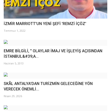
İZMİR MARRIOTT'UN YENİ ŞEFİ 'REMZİ İÇÖZ'
Temmuz 1, 2022
EMRE BİLGİLİ, " OLAYLAR İMAJ VE İŞLEYİŞ AÇISINDAN
İSTANBUL&#39;A...
Haziran 5, 2013
SKÅL ANTALYA’DAN TURİZMİN GELECEĞİNE YÖN
VERECEK ÖNEMLİ...
Nisan 29, 2026