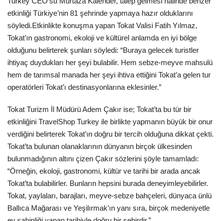
Turkey CEO’su Murtaza Kalender, talep gelmesi halinde benzer
etkinliği Türkiye’nin 81 şehrinde yapmaya hazır olduklarını
Araştırma - İnceleme
söyledi.Etkinlikte konuşma yapan Tokat Valisi Fatih Yılmaz,
Tokat’ın gastronomi, ekoloji ve kültürel anlamda en iyi bölge
Lezzet Durakları
olduğunu belirterek şunları söyledi: “Buraya gelecek turistler
ihtiyaç duydukları her şeyi bulabilir. Hem sebze-meyve mahsulü
Röportajlar
hem de tarımsal manada her şeyi ihtiva ettiğini Tokat’a gelen tur
operatörleri Tokat’ı destinasyonlarına eklesinler.”
Gezi - Yorum
Tokat Turizm İl Müdürü Adem Çakır ise; Tokat’ta bu tür bir
etkinliğini TravelShop Turkey ile birlikte yapmanın büyük bir onur
Sizlerden Gelenler
verdiğini belirterek Tokat’ın doğru bir tercih olduğuna dikkat çekti.
Tokat’ta bulunan olanaklarının dünyanın birçok ülkesinden
Yorumlar
bulunmadığının altını çizen Çakır sözlerini şöyle tamamladı:
“Örneğin, ekoloji, gastronomi, kültür ve tarihi bir arada ancak
Video Tanıtım
Tokat’ta bulabilirler. Bunların hepsini burada deneyimleyebilirler.
Tokat, yaylaları, barajları, meyve-sebze bahçeleri, dünyaca ünlü
Köşe Yazarları
Ballıca Mağarası ve Yeşilırmak’ın yanı sıra, birçok medeniyetle
ev sahipliği yapan tarihiyle doğru bir şehirdir.”