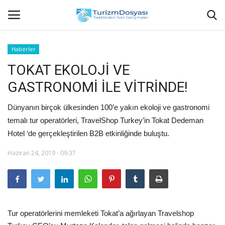
Haberler
TOKAT EKOLOJİ VE
Anasayfa
GASTRONOMİ İLE VİTRİNDE!
Bize Ulaşın
Dünyanın birçok ülkesinden 100’e yakın ekoloji ve gastronomi
Künye
temalı tur operatörleri, TravelShop Turkey’in Tokat Dedeman
Hotel ‘de gerçekleştirilen B2B etkinliğinde buluştu.
Halil ÖNCÜ kimdir?
Haziran 24, 2019 - 09:37
KVKK Aydınlatma Metni
Haberler
Tur operatörlerini memleketi Tokat’a ağırlayan Travelshop
Görüntülü