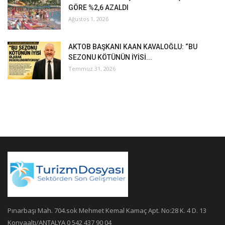
GÖRE %2,6 AZALDI
Ağustos 1, 2026
AKTOB BAŞKANI KAAN KAVALOĞLU: “BU
SEZONU KÖTÜNÜN İYİSİ...
Temmuz 31, 2026
Pınarbaşı Mah. 704.sok Mehmet Kemal Kamaç Apt. No:28 K. 4 D. 13
Konyaaltı/ANTALYA 0 542 437 90 04