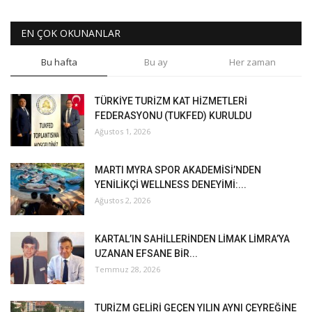
EN ÇOK OKUNANLAR
Bu hafta
Bu ay
Her zaman
TÜRKİYE TURİZM KAT HİZMETLERİ
FEDERASYONU (TUKFED) KURULDU
Ağustos 1, 2026
MARTI MYRA SPOR AKADEMİSİ’NDEN
YENİLİKÇİ WELLNESS DENEYİMİ:...
Ağustos 2, 2026
KARTAL’IN SAHİLLERİNDEN LİMAK LİMRA’YA
UZANAN EFSANE BİR...
Temmuz 28, 2026
TURİZM GELİRİ GEÇEN YILIN AYNI ÇEYREĞİNE