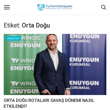
Etiket:
Orta Doğu
Anasayfa
Haberler
Bize Ulaşın
Künye
Halil ÖNCÜ kimdir?
KVKK Aydınlatma Metni
Haberler
ORTA DOĞU ROTALARI SAVAŞ DÖNEMİ NASIL
ETKİLENDİ?
Görüntülü