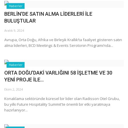
Haberler
BERLİN'DE SATIN ALMA LİDERLERİ İLE
BULUŞTULAR
Aralık 9, 2024
Avrupa, Orta Doğu, Afrika ve Birleşik Krallık’ta faaliyet gösteren satın
alma liderleri, BCD Meetings & Events Serotonin Programı’nda...
Haberler
ORTA DOĞU'DAKİ VARLIĞINI 58 İŞLETME VE 30
YENİ PROJE İLE...
Ekim 2, 2024
Konaklama sektöründe küresel bir lider olan Radisson Otel Grubu,
bu yılki Future Hospitality Summit'te önemli bir etki yaratmaya
hazırlanıyor...