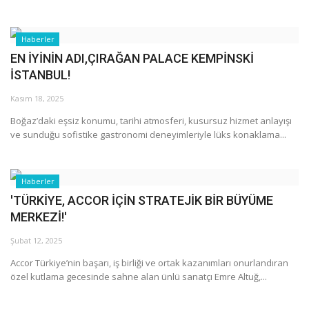
Haberler
EN İYİNİN ADI,ÇIRAĞAN PALACE KEMPİNSKİ
İSTANBUL!
Kasım 18, 2025
Boğaz’daki eşsiz konumu, tarihi atmosferi, kusursuz hizmet anlayışı
ve sunduğu sofistike gastronomi deneyimleriyle lüks konaklama...
Haberler
'TÜRKİYE, ACCOR İÇİN STRATEJİK BİR BÜYÜME
MERKEZİ!'
Şubat 12, 2025
Accor Türkiye’nin başarı, iş birliği ve ortak kazanımları onurlandıran
özel kutlama gecesinde sahne alan ünlü sanatçı Emre Altuğ,...