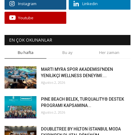
Instagram
Linkedin
Youtube
EN ÇOK OKUNANLAR
Bu hafta
Bu ay
Her zaman
MARTI MYRA SPOR AKADEMİSİ’NDEN
YENİLİKÇİ WELLNESS DENEYİMİ:...
Ağustos 2, 2026
PINE BEACH BELEK, TURQUALITY® DESTEK
PROGRAMI KAPSAMINA...
Ağustos 2, 2026
DOUBLETREE BY HİLTON İSTANBUL MODA