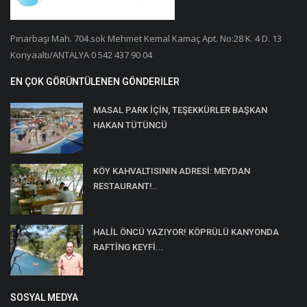
Pınarbaşı Mah. 704.sok Mehmet Kemal Kamaç Apt. No:28 K. 4 D. 13
Konyaaltı/ANTALYA 0 542 437 90 04
EN ÇOK GÖRÜNTÜLENEN GÖNDERILER
MASAL PARK İÇİN, TEŞEKKÜRLER BAŞKAN
HAKAN TÜTÜNCÜ
KÖY KAHVALTISININ ADRESİ: MEYDAN
RESTAURANT!..
HALİL ÖNCÜ YAZIYOR! KÖPRÜLÜ KANYONDA
RAFTİNG KEYFİ...
SOSYAL MEDYA