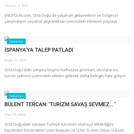
Haziran 3, 2026
Araştırma - İnceleme
ENUYGUN.com, Orta Doğu’da yaşanan gelişmelerin ve bölgesel
çatışmaların seyahat alışkanlıkları üzerindeki etkilerini paylaştı.
Lezzet Durakları
Haberler
Röportajlar
İSPANYA’YA TALEP PATLADI
Gezi - Yorum
Nisan 17, 2026
Orta Doğu'daki çatışma beşinci haftasına girerken, uluslararası
Sizlerden Gelenler
turizm sektörü üzerindeki etkileri giderek daha belirgin hale geliyor.
Yorumlar
Haberler
BÜLENT TERCAN: ‘TURİZM SAVAŞ SEVMEZ… ‘
Video Tanıtım
Mart 19, 2026
Köşe Yazarları
Orta Doğudaki savaşın Türkiye turizmini olumsuz etkilediğini
kaydeden Destination İzmir Başkanı ve İzmir Ticaret Odası Yüksek