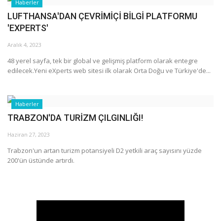
Haberler
LUFTHANSA'DAN ÇEVRİMİÇİ BİLGİ PLATFORMU
'EXPERTS'
Aralık 4, 2023
48 yerel sayfa, tek bir global ve gelişmiş platform olarak entegre
edilecek.Yeni eXperts web sitesi ilk olarak Orta Doğu ve Türkiye'de...
Haberler
TRABZON'DA TURİZM ÇILGINLIĞI!
Haziran 27, 2023
Trabzon'un artan turizm potansiyeli D2 yetkili araç sayısını yüzde
200'ün üstünde artırdı.