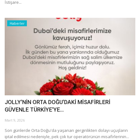
Galeri
İstişare...
Haberler
JOLLY'NİN ORTA DOĞU'DAKİ MİSAFİRLERİ
GÜVENLE TÜRKİYE'YE...
Mart 9, 2026
Son günlerde Orta Doğu'da yaşanan gerginlikten dolayı uçuşların
iptal edilmesi nedeniyle, pek çok tur operatörünün misafirlerinin...