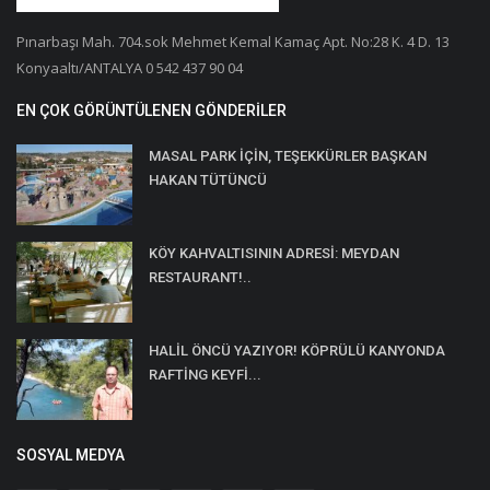
Pınarbaşı Mah. 704.sok Mehmet Kemal Kamaç Apt. No:28 K. 4 D. 13
Konyaaltı/ANTALYA 0 542 437 90 04
EN ÇOK GÖRÜNTÜLENEN GÖNDERILER
MASAL PARK İÇİN, TEŞEKKÜRLER BAŞKAN
HAKAN TÜTÜNCÜ
KÖY KAHVALTISININ ADRESİ: MEYDAN
RESTAURANT!..
HALİL ÖNCÜ YAZIYOR! KÖPRÜLÜ KANYONDA
RAFTİNG KEYFİ...
SOSYAL MEDYA