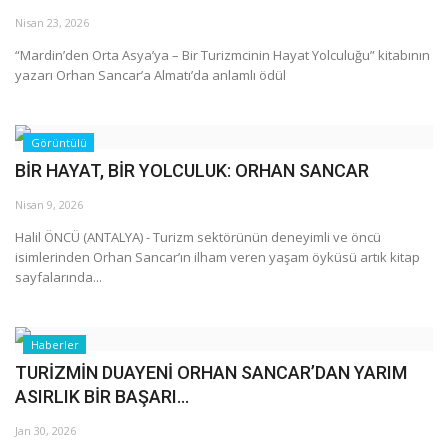
Galeri
Nisan 23, 2026
“Mardin’den Orta Asya’ya – Bir Turizmcinin Hayat Yolculuğu” kitabının
yazarı Orhan Sancar’a Almatı’da anlamlı ödül
Görüntülü
BİR HAYAT, BİR YOLCULUK: ORHAN SANCAR
Nisan 9, 2026
Halil ÖNCÜ (ANTALYA) - Turizm sektörünün deneyimli ve öncü
isimlerinden Orhan Sancar’ın ilham veren yaşam öyküsü artık kitap
sayfalarında...
Haberler
TURİZMİN DUAYENİ ORHAN SANCAR’DAN YARIM
ASIRLIK BİR BAŞARI...
Jan 30, 2026