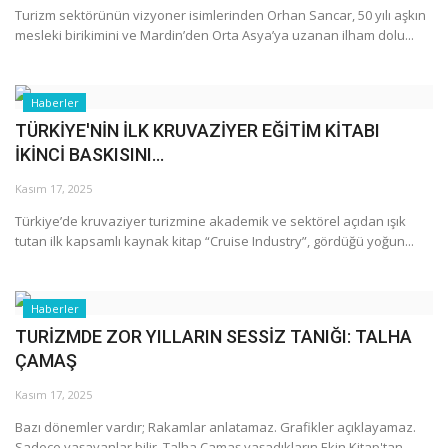
Turizm sektörünün vizyoner isimlerinden Orhan Sancar, 50 yılı aşkın
mesleki birikimini ve Mardin’den Orta Asya’ya uzanan ilham dolu...
Haberler
TÜRKİYE'NİN İLK KRUVAZİYER EĞİTİM KİTABI
İKİNCİ BASKISINI...
Kasım 17, 2025
Türkiye’de kruvaziyer turizmine akademik ve sektörel açıdan ışık
tutan ilk kapsamlı kaynak kitap “Cruise Industry”, gördüğü yoğun...
Haberler
TURİZMDE ZOR YILLARIN SESSİZ TANIĞI: TALHA
ÇAMAŞ
Kasım 17, 2025
Bazı dönemler vardır; Rakamlar anlatamaz. Grafikler açıklayamaz.
Sadece yaşayanlar bilir. Talha Çamaş yaşadıkların Ekin Kitap'tan...