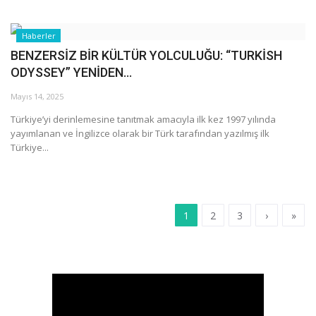
Haberler
BENZERSİZ BİR KÜLTÜR YOLCULUĞU: “TURKİSH
ODYSSEY” YENİDEN...
Mayıs 14, 2025
Türkiye’yi derinlemesine tanıtmak amacıyla ilk kez 1997 yılında
yayımlanan ve İngilizce olarak bir Türk tarafından yazılmış ilk
Türkiye...
1
2
3
›
»