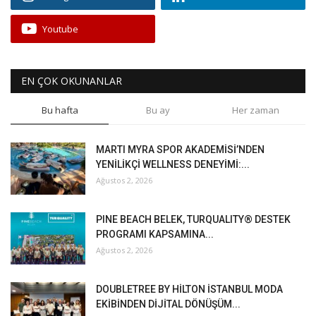
Youtube
EN ÇOK OKUNANLAR
Bu hafta
Bu ay
Her zaman
MARTI MYRA SPOR AKADEMİSİ’NDEN
YENİLİKÇİ WELLNESS DENEYİMİ:...
Ağustos 2, 2026
PINE BEACH BELEK, TURQUALITY® DESTEK
PROGRAMI KAPSAMINA...
Ağustos 2, 2026
DOUBLETREE BY HİLTON İSTANBUL MODA
EKİBİNDEN DİJİTAL DÖNÜŞÜM...