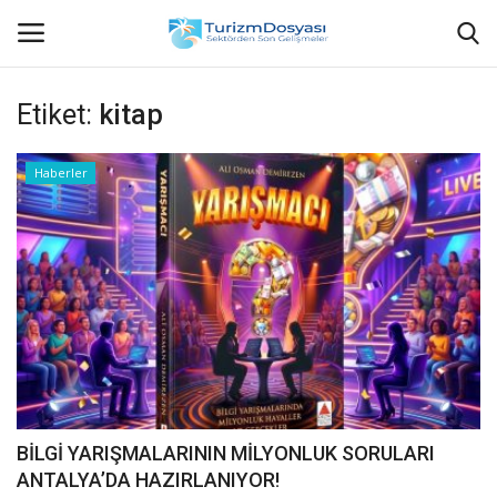
Etiket:
kitap
Anasayfa
Haberler
Bize Ulaşın
Künye
Halil ÖNCÜ kimdir?
KVKK Aydınlatma Metni
Haberler
BİLGİ YARIŞMALARININ MİLYONLUK SORULARI
ANTALYA’DA HAZIRLANIYOR!
Görüntülü