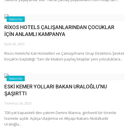
Haberler
RİXOS HOTELS ÇALIŞANLARINDAN ÇOCUKLAR
İÇİN ANLAMLI KAMPANYA
Eylül 20, 2025
Rixos Hotels’te Kat Hizmetleri ve Çamaşırhane Grup Direktörü Şevket
Koçak’ın başlattığı “Sen de kitabını paylaş kitaplar yeni yolculuklara...
Haberler
ESKİ KEMER YOLLARI BAKAN URALOĞLU’NU
ŞAŞIRTTI
Temmuz 26, 2025
700 yat kapasiteli dev yatırım Demre Marina, görkemli bir törenle
hizmete açıldı. Açılışa Ulaştırma ve Altyapı Bakanı Abdülkadir
Uraloğlu...