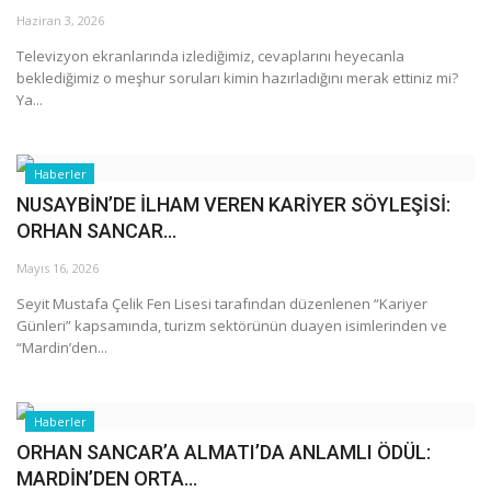
Haziran 3, 2026
Araştırma - İnceleme
Televizyon ekranlarında izlediğimiz, cevaplarını heyecanla
beklediğimiz o meşhur soruları kimin hazırladığını merak ettiniz mi?
Ya...
Lezzet Durakları
Röportajlar
Haberler
NUSAYBİN’DE İLHAM VEREN KARİYER SÖYLEŞİSİ:
Gezi - Yorum
ORHAN SANCAR...
Mayıs 16, 2026
Sizlerden Gelenler
Seyit Mustafa Çelik Fen Lisesi tarafından düzenlenen “Kariyer
Günleri” kapsamında, turizm sektörünün duayen isimlerinden ve
Yorumlar
“Mardin’den...
Video Tanıtım
Haberler
Köşe Yazarları
ORHAN SANCAR’A ALMATI’DA ANLAMLI ÖDÜL:
MARDİN’DEN ORTA...