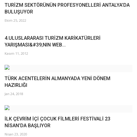
TURİZM SEKTÖRÜNÜN PROFESYONELLERİ ANTALYA’DA
BULUŞUYOR
Ekim 25, 2022
4.ULUSLARARASI TURİZM KARİKATÜRLERİ
YARIŞMASI&#39;NIN WEB...
Kasım 11, 2012
TÜRK ACENTELERİN ALMANYADA YENİ DÖNEM
HAZIRLIĞI
Jan 24, 2018
İLK ÇEVRİM İÇİ ÇOCUK FİLMLERİ FESTİVALİ 23
NİSAN’DA BAŞLIYOR
Nisan 23, 2020