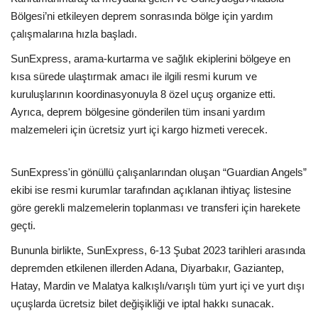
Bölgesi’ni etkileyen deprem sonrasında bölge için yardım
Araştırma - İnceleme
çalışmalarına hızla başladı.
SunExpress, arama-kurtarma ve sağlık ekiplerini bölgeye en
Lezzet Durakları
kısa sürede ulaştırmak amacı ile ilgili resmi kurum ve
kuruluşlarının koordinasyonuyla 8 özel uçuş organize etti.
Röportajlar
Ayrıca, deprem bölgesine gönderilen tüm insani yardım
malzemeleri için ücretsiz yurt içi kargo hizmeti verecek.
Gezi - Yorum
SunExpress'in gönüllü çalışanlarından oluşan “Guardian Angels”
Sizlerden Gelenler
ekibi ise resmi kurumlar tarafından açıklanan ihtiyaç listesine
göre gerekli malzemelerin toplanması ve transferi için harekete
Yorumlar
geçti.
Video Tanıtım
Bununla birlikte, SunExpress, 6-13 Şubat 2023 tarihleri arasında
depremden etkilenen illerden Adana, Diyarbakır, Gaziantep,
Köşe Yazarları
Hatay, Mardin ve Malatya kalkışlı/varışlı tüm yurt içi ve yurt dışı
uçuşlarda ücretsiz bilet değişikliği ve iptal hakkı sunacak.