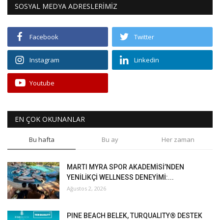
SOSYAL MEDYA ADRESLERİMİZ
Facebook
Twitter
Instagram
Linkedin
Youtube
EN ÇOK OKUNANLAR
Bu hafta
Bu ay
Her zaman
MARTI MYRA SPOR AKADEMİSİ’NDEN
YENİLİKÇİ WELLNESS DENEYİMİ:...
Ağustos 2, 2026
PINE BEACH BELEK, TURQUALITY® DESTEK