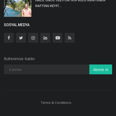
HALİL ÖNCÜ YAZIYOR! KÖPRÜLÜ KANYONDA
RAFTİNG KEYFİ...
SOSYAL MEDYA
Bültenimize Katılın
Abone ol
Terms & Conditions