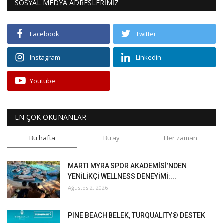
SOSYAL MEDYA ADRESLERİMİZ
Facebook
Twitter
Instagram
Linkedin
Youtube
EN ÇOK OKUNANLAR
Bu hafta
Bu ay
Her zaman
MARTI MYRA SPOR AKADEMİSİ’NDEN
YENİLİKÇİ WELLNESS DENEYİMİ:...
Ağustos 2, 2026
PINE BEACH BELEK, TURQUALITY® DESTEK