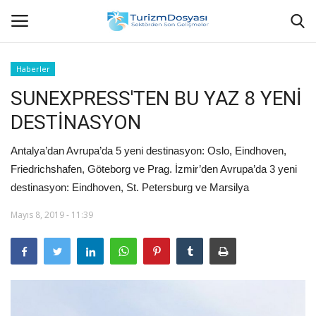
Haberler
SUNEXPRESS'TEN BU YAZ 8 YENİ
Anasayfa
DESTİNASYON
Bize Ulaşın
Antalya’dan Avrupa’da 5 yeni destinasyon: Oslo, Eindhoven,
Künye
Friedrichshafen, Göteborg ve Prag. İzmir’den Avrupa’da 3 yeni
destinasyon: Eindhoven, St. Petersburg ve Marsilya
Halil ÖNCÜ kimdir?
Mayıs 8, 2019 - 11:39
KVKK Aydınlatma Metni
Haberler
Görüntülü