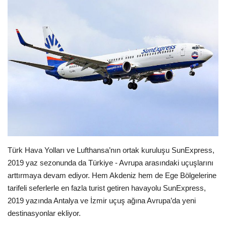
Araştırma - İnceleme
Lezzet Durakları
Röportajlar
Gezi - Yorum
Sizlerden Gelenler
Yorumlar
Türk Hava Yolları ve Lufthansa’nın ortak kuruluşu SunExpress,
2019 yaz sezonunda da Türkiye - Avrupa arasındaki uçuşlarını
arttırmaya devam ediyor. Hem Akdeniz hem de Ege Bölgelerine
Video Tanıtım
tarifeli seferlerle en fazla turist getiren havayolu SunExpress,
2019 yazında Antalya ve İzmir uçuş ağına Avrupa’da yeni
Köşe Yazarları
destinasyonlar ekliyor.