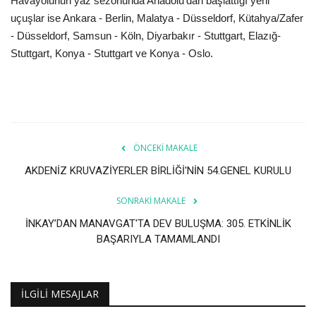
Havayolunun yaz sezonunda Anadolu’dan başlattığı yeni
uçuşlar ise Ankara - Berlin, Malatya - Düsseldorf, Kütahya/Zafer
- Düsseldorf, Samsun - Köln, Diyarbakır - Stuttgart, Elazığ-
Stuttgart, Konya - Stuttgart ve Konya - Oslo.
ÖNCEKI MAKALE
AKDENİZ KRUVAZİYERLER BİRLİĞİ'NİN 54.GENEL KURULU
SONRAKI MAKALE
İNKAY’DAN MANAVGAT'TA DEV BULUŞMA: 305. ETKİNLİK
BAŞARIYLA TAMAMLANDI
İLGILI MESAJLAR