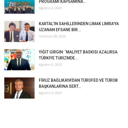
PROGRAMI KAPSAMINA...
Ağustos 2, 2026
KARTAL’IN SAHİLLERİNDEN LİMAK LİMRA’YA
UZANAN EFSANE BİR...
Temmuz 28, 2026
YİĞİT GİRGİN: ‘MALİYET BASKISI AZALIRSA
TÜRKİYE TURİZMDE...
Ağustos 3, 2026
FİRUZ BAĞLIKAYA'DAN TÜROFED VE TÜROB
BAŞKANLARINA SERT...
Ağustos 5, 2026