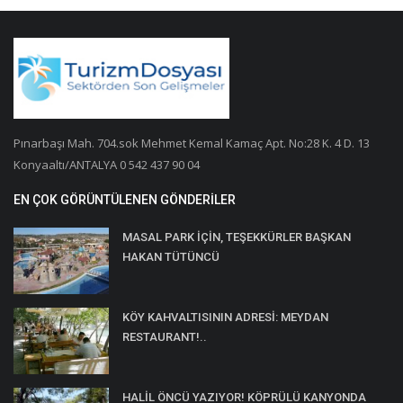
Pınarbaşı Mah. 704.sok Mehmet Kemal Kamaç Apt. No:28 K. 4 D. 13
Konyaaltı/ANTALYA 0 542 437 90 04
EN ÇOK GÖRÜNTÜLENEN GÖNDERILER
MASAL PARK İÇİN, TEŞEKKÜRLER BAŞKAN
HAKAN TÜTÜNCÜ
KÖY KAHVALTISININ ADRESİ: MEYDAN
RESTAURANT!..
HALİL ÖNCÜ YAZIYOR! KÖPRÜLÜ KANYONDA