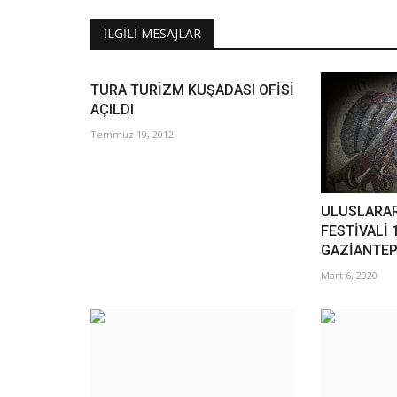
İLGILI MESAJLAR
TURA TURİZM KUŞADASI OFİSİ
AÇILDI
Temmuz 19, 2012
ULUSLARAR
FESTİVALİ 
GAZİANTEP
Mart 6, 2020