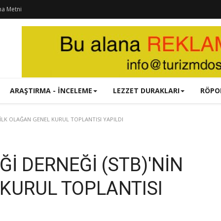
ma Metni
ARAŞTIRMA - İNCELEME
LEZZET DURAKLARI
RÖPO
N İLK OLAĞAN GENEL KURUL TOPLANTISI YAPILDI
Ğİ DERNEĞİ (STB)'NİN
 KURUL TOPLANTISI