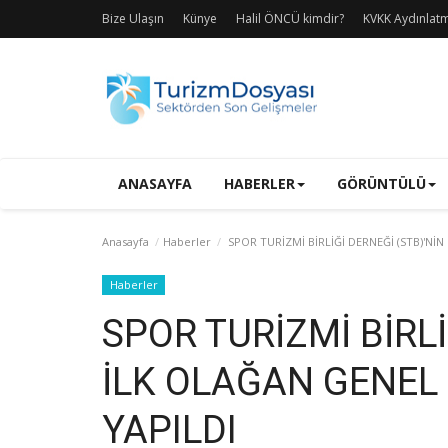
Bize Ulaşın
Künye
Halil ÖNCÜ kimdir?
KVKK Aydınlat
ANASAYFA
HABERLER
GÖRÜNTÜLÜ
Anasayfa
Haberler
SPOR TURİZMİ BİRLİĞİ DERNEĞİ (STB)'Nİ
Haberler
SPOR TURİZMİ BİRLİ
İLK OLAĞAN GENEL
YAPILDI