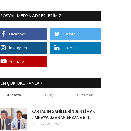
SOSYAL MEDYA ADRESLERİMİZ
Facebook
Twitter
Instagram
Linkedin
Youtube
EN ÇOK OKUNANLAR
Bu hafta
Bu ay
Her zaman
KARTAL’IN SAHİLLERİNDEN LİMAK
LİMRA’YA UZANAN EFSANE BİR...
Temmuz 28, 2026