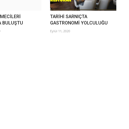
TMECİLERİ
TARİHİ SARNIÇTA
A BULUŞTU
GASTRONOMİ YOLCULUĞU
9
Eylül 11, 2020