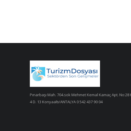
Pınarbaşı Mah. 704.sok Mehmet Kemal Kamaç Apt. No:28 
4 D. 13 Konyaaltı/ANTALYA 0 542 437 90 04