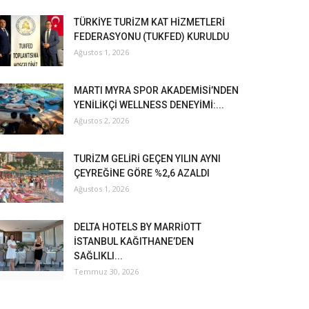
TÜRKİYE TURİZM KAT HİZMETLERİ
FEDERASYONU (TUKFED) KURULDU
Ağustos 1, 2026
MARTI MYRA SPOR AKADEMİSİ’NDEN
YENİLİKÇİ WELLNESS DENEYİMİ:...
Ağustos 2, 2026
TURİZM GELİRİ GEÇEN YILIN AYNI
ÇEYREĞİNE GÖRE %2,6 AZALDI
Ağustos 1, 2026
DELTA HOTELS BY MARRİOTT
İSTANBUL KAĞITHANE’DEN
SAĞLIKLI...
Temmuz 30, 2026