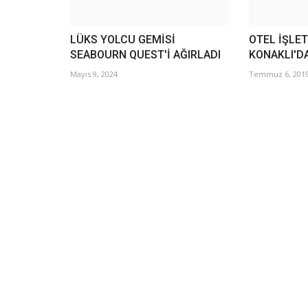
LÜKS YOLCU GEMİSİ
OTEL İŞLE
SEABOURN QUEST'İ AĞIRLADI
KONAKLI'D
Mayıs 9, 2024
Temmuz 6, 201