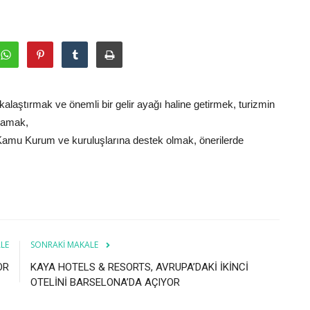
laştırmak ve önemli bir gelir ayağı haline getirmek, turizmin
ğlamak,
i Kamu Kurum ve kuruluşlarına destek olmak, önerilerde
LE
SONRAKI MAKALE
OR
KAYA HOTELS & RESORTS, AVRUPA’DAKİ İKİNCİ
OTELİNİ BARSELONA’DA AÇIYOR