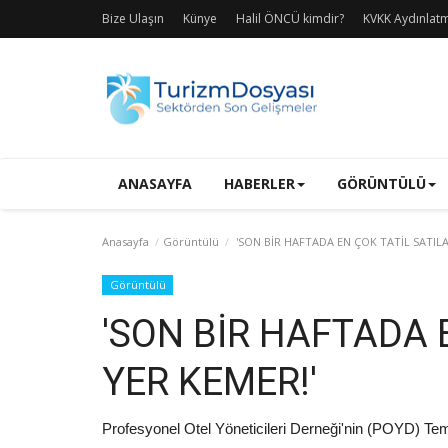
Bize Ulaşın
Künye
Halil ÖNCÜ kimdir?
KVKK Aydınlat
ANASAYFA
HABERLER
GÖRÜNTÜLÜ
Anasayfa
Görüntülü
'SON BİR HAFTADA EN ÇOK TATİL SATILA
Görüntülü
'SON BİR HAFTADA 
YER KEMER!'
Profesyonel Otel Yöneticileri Derneği'nin (POYD) T