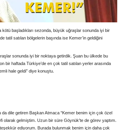
tü başladıkları sezonda, büyük uğraşlar sonunda iyi bir
de tatil satılan bölgelerin başında ise Kemer’in geldiğini
lar sonunda iyi bir noktaya getirdik. Şuan bu ülkede bu
 bir haftada Türkiye’de en çok tatil satılan yerler arasında
li hale geldi” diye konuştu.
nu da dile getiren Başkan Atmaca “Kemer benim için çok özel
efi olarak gelmiştim. Uzun bir süre Göynük’te de görev yaptım.
çin teşekkür ediyorum. Burada bulunmak benim için daha çok