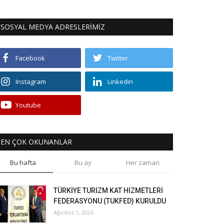
SOSYAL MEDYA ADRESLERİMİZ
Facebook
Twitter
Instagram
Linkedin
Youtube
EN ÇOK OKUNANLAR
Bu hafta
Bu ay
Her zaman
TÜRKİYE TURİZM KAT HİZMETLERİ
FEDERASYONU (TUKFED) KURULDU
Ağustos 1, 2026