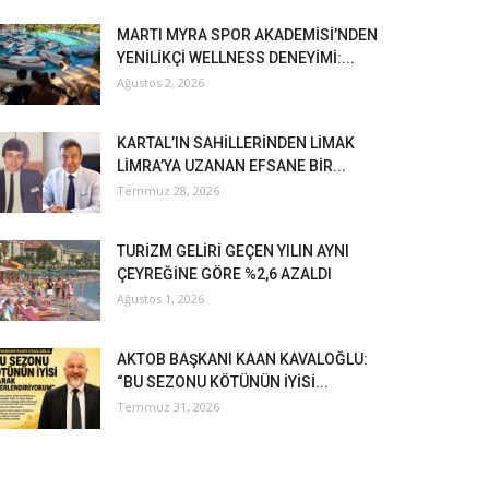
MARTI MYRA SPOR AKADEMİSİ’NDEN
YENİLİKÇİ WELLNESS DENEYİMİ:...
Ağustos 2, 2026
KARTAL’IN SAHİLLERİNDEN LİMAK
LİMRA’YA UZANAN EFSANE BİR...
Temmuz 28, 2026
TURİZM GELİRİ GEÇEN YILIN AYNI
ÇEYREĞİNE GÖRE %2,6 AZALDI
Ağustos 1, 2026
AKTOB BAŞKANI KAAN KAVALOĞLU:
“BU SEZONU KÖTÜNÜN İYİSİ...
Temmuz 31, 2026