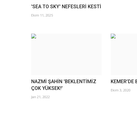
'SEA TO SKY' NEFESLERİ KESTİ
Ekim 11, 2025
NAZMİ ŞAHİN 'BEKLENTİMİZ
KEMER’DE 
ÇOK YÜKSEK!'
Ekim 3, 2020
Jan 21, 2022