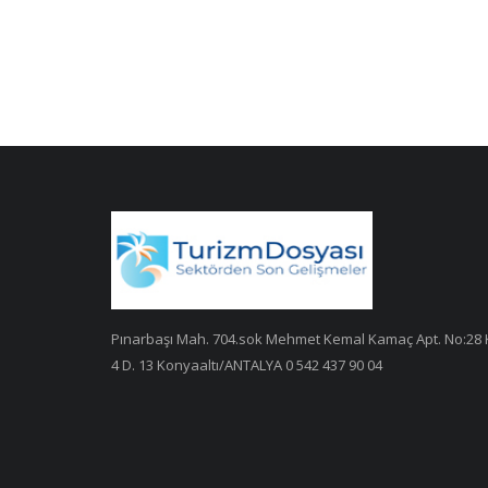
Pınarbaşı Mah. 704.sok Mehmet Kemal Kamaç Apt. No:28 
4 D. 13 Konyaaltı/ANTALYA 0 542 437 90 04