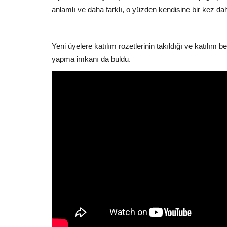
anlamlı ve daha farklı, o yüzden kendisine bir kez d
Yeni üyelere katılım rozetlerinin takıldığı ve katılım be
yapma imkanı da buldu.