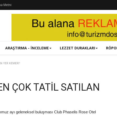
ma Metni
ARAŞTIRMA - İNCELEME
LEZZET DURAKLARI
RÖPO
N YER KEMER!'
EN ÇOK TATİL SATILAN
emmuz ayı geleneksel buluşması Club Phaselis Rose Otel