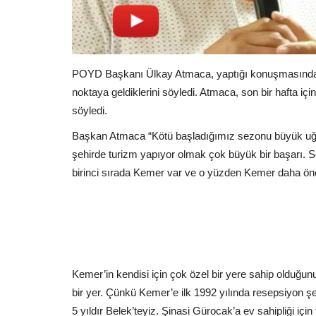
POYD Başkanı Ülkay Atmaca, yaptığı konuşmasında kö
noktaya geldiklerini söyledi. Atmaca, son bir hafta için
söyledi.
Başkan Atmaca “Kötü başladığımız sezonu büyük uğraş
şehirde turizm yapıyor olmak çok büyük bir başarı. Son
birinci sırada Kemer var ve o yüzden Kemer daha önem
Kemer’in kendisi için çok özel bir yere sahip olduğu
bir yer. Çünkü Kemer’e ilk 1992 yılında resepsiyon ş
5 yıldır Belek’teyiz. Şinasi Gürocak’a ev sahipliği i