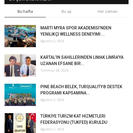
Bu hafta
Bu ay
Her zaman
MARTI MYRA SPOR AKADEMİSİ’NDEN
YENİLİKÇİ WELLNESS DENEYİMİ:...
Ağustos 2, 2026
KARTAL’IN SAHİLLERİNDEN LİMAK LİMRA’YA
UZANAN EFSANE BİR...
Temmuz 28, 2026
PINE BEACH BELEK, TURQUALITY® DESTEK
PROGRAMI KAPSAMINA...
Ağustos 2, 2026
TÜRKİYE TURİZM KAT HİZMETLERİ
FEDERASYONU (TUKFED) KURULDU
Ağustos 1, 2026