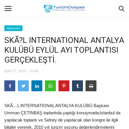
Haberler
SKÃ?L INTERNATIONAL ANTALYA
Anasayfa
KULÜBÜ EYLÜL AYI TOPLANTISI
Bize Ulaşın
GERÇEKLEŞTİ.
Künye
Eylül 17, 2010 - 10:49
Halil ÖNCÜ kimdir?
KVKK Aydınlatma Metni
SKÃ…L INTERNATIONAL ANTALYA KULÜBÜ Başkanı
Haberler
Umman ÇETİNBAŞ toplantıda yaptığı konuşmada;İstanbul da
yapılacak toplantı ve Sidney de yapılacak olan kongre ile ilgili
Görüntülü
bilgiler vererek, 2010 yılı turizm sezonu değerlendirmelerini