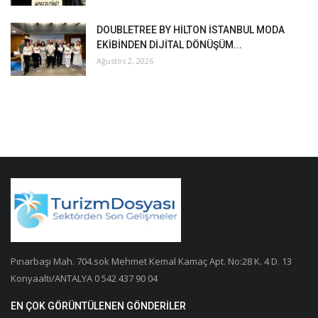
DOUBLETREE BY HİLTON İSTANBUL MODA
EKİBİNDEN DİJİTAL DÖNÜŞÜM...
Ağustos 2, 2026
Pınarbaşı Mah. 704.sok Mehmet Kemal Kamaç Apt. No:28 K. 4 D. 13
Konyaaltı/ANTALYA 0 542 437 90 04
EN ÇOK GÖRÜNTÜLENEN GÖNDERILER