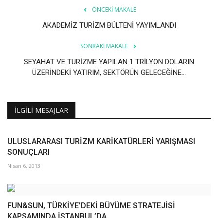
Galeri
ÖNCEKI MAKALE
AKADEMİZ TURİZM BÜLTENİ YAYIMLANDI
SONRAKI MAKALE
SEYAHAT VE TURİZME YAPILAN 1 TRİLYON DOLARIN
ÜZERİNDEKİ YATIRIM, SEKTÖRÜN GELECEĞİNE...
İLGILI MESAJLAR
ULUSLARARASI TURİZM KARİKATÜRLERİ YARIŞMASI
SONUÇLARI
Nisan 6, 2013
FUN&SUN, TÜRKİYE’DEKİ BÜYÜME STRATEJİSİ
KAPSAMINDA İSTANBUL’DA...