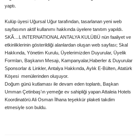
yaptı.
Araştırma - İnceleme
Kulüp üyesi Uğursal Uğur tarafından, tasarlanan yeni web
sayfasının aktif kullanımı hakkında üyelere tanıtım yapıldı.
Lezzet Durakları
SKÃ…L INTERNATIONAL ANTALYA KULÜBÜ nün faaliyet ve
etkinliklerinin gösterildiği alanlardan oluşan web sayfası; Skal
Röportajlar
Hakkında, Yönetim Kurulu, Üyelerimizden Duyurular, Üyelik
Formları, Başkanın Mesajı, Kampanyalar,Haberler & Duyurular
Gezi - Yorum
Sponsorlar & Linkler, Antalya Hakkında, Aylık E-Bülten, Atatürk
Köşesi menülerinden oluşuyor.
Sizlerden Gelenler
Doğum günü kutlaması ile devam eden toplantı, Başkan
Umman Çetinbaş’ın yemeğe ev sahipliği yapan Attaleia Hotels
Yorumlar
Koordinatörü Ali Osman İlhana teşekkür plaketi takdim
etmesiyle son buldu.
Video Tanıtım
Köşe Yazarları