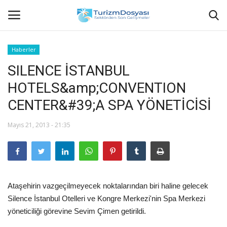
Haberler
SILENCE İSTANBUL
Anasayfa
HOTELS&amp;CONVENTION
Bize Ulaşın
CENTER&#39;A SPA YÖNETİCİSİ
Künye
Mayıs 21, 2013 - 21:35
Halil ÖNCÜ kimdir?
KVKK Aydınlatma Metni
Ataşehirin vazgeçilmeyecek noktalarından biri haline gelecek
Haberler
Silence İstanbul Otelleri ve Kongre Merkezi'nin Spa Merkezi
yöneticiliği görevine Sevim Çimen getirildi.
Görüntülü