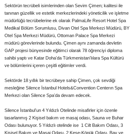
Sektörün tecrübeli isimlerinden olan Sevim Çimen; kalitesi ile
Araştırma - İnceleme
tanınan güzellik ve estetik merkezlerindeki yöneticilik ve işletme
müdürlüğü tecrübelerine ek olarak PalmaLife Resort Hotel Spa
Medikal Bölüm Sorumlusu, Divan Otel Spa Merkezi Müdürü, BY
Lezzet Durakları
Otel Spa Merkezi Müdürü, Ottoman Palace Spa Merkezi
müdürü görevlerinde bulundu. Çimen aynı zamanda devletin
Röportajlar
GAP projesi bünyesinde eğitimci olarak 78 öğrenciyi diploma
sahibi yaptı ve Katar Doha'da Türkmenistan'lılara Spa Kültürü
Gezi - Yorum
ve bölümlerini içeren çeşitli eğitimler verdi.
Sizlerden Gelenler
Sektörde 18 yıllık bir tecrübeye sahip Çimen, çok sevdiği
mesleğine Silence İstanbul Hotels&Convention Centerın Spa
Yorumlar
Merkezi olan Silence Spa'da devam edecek.
Video Tanıtım
Silence İstanbul'un 4 Yıldızlı Otelinde misafirler için özenle
tasarlanmış 2 Kişisel bakım ve masaj odası, Sauna ve Buhar
Köşe Yazarları
Odası bulunuyor. 5 Yıldızlı otelinde ise 1 Cilt Bakım Odası, 3
Kişisel Bakım ve Masaj Odası, 2 Kese-Köpük Odası, Bay ve