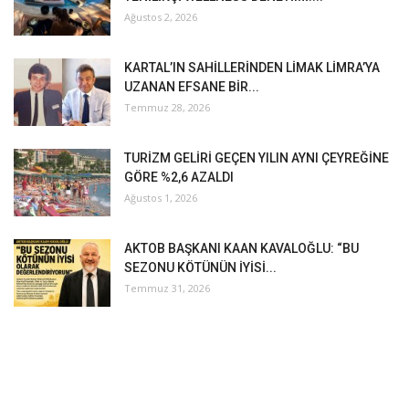
Ağustos 2, 2026
KARTAL’IN SAHİLLERİNDEN LİMAK LİMRA’YA
UZANAN EFSANE BİR...
Temmuz 28, 2026
TURİZM GELİRİ GEÇEN YILIN AYNI ÇEYREĞİNE
GÖRE %2,6 AZALDI
Ağustos 1, 2026
AKTOB BAŞKANI KAAN KAVALOĞLU: “BU
SEZONU KÖTÜNÜN İYİSİ...
Temmuz 31, 2026