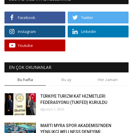
Facebook
Twitter
Instagram
Linkedin
Youtube
EN ÇOK OKUNANLAR
Bu hafta
Bu ay
Her zaman
TÜRKİYE TURİZM KAT HİZMETLERİ
FEDERASYONU (TUKFED) KURULDU
Ağustos 1, 2026
MARTI MYRA SPOR AKADEMİSİ’NDEN
YENİLİKÇİ WELLNESS DENEYİMİ:...