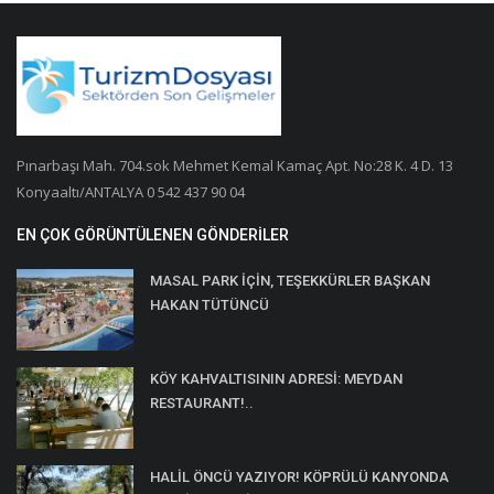
Pınarbaşı Mah. 704.sok Mehmet Kemal Kamaç Apt. No:28 K. 4 D. 13
Konyaaltı/ANTALYA 0 542 437 90 04
EN ÇOK GÖRÜNTÜLENEN GÖNDERILER
MASAL PARK İÇİN, TEŞEKKÜRLER BAŞKAN
HAKAN TÜTÜNCÜ
KÖY KAHVALTISININ ADRESİ: MEYDAN
RESTAURANT!..
HALİL ÖNCÜ YAZIYOR! KÖPRÜLÜ KANYONDA