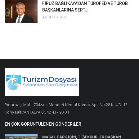
FİRUZ BAĞLIKAYA'DAN TÜROFED VE TÜROB
BAŞKANLARINA SERT...
Ağustos 5, 2026
Pınarbaşı Mah. 704.sok Mehmet Kemal Kamaç Apt. No:28 K. 4 D. 13
Konyaaltı/ANTALYA 0 542 437 90 04
EN ÇOK GÖRÜNTÜLENEN GÖNDERILER
MASAL PARK İÇİN, TEŞEKKÜRLER BAŞKAN