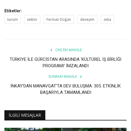
Etiketler:
turizm
sektör
Ferman Doğan
deneyim
zeka
ÖNCEKI MAKALE
TÜRKİYE İLE GÜRCİSTAN ARASINDA 'KÜLTÜREL İŞ BİRLİĞİ
PROGRAMI' İMZALANDI
SONRAKI MAKALE
İNKAY’DAN MANAVGAT'TA DEV BULUŞMA: 305. ETKİNLİK
BAŞARIYLA TAMAMLANDI
İLGILI MESAJLAR