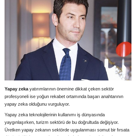
Araştırma - İnceleme
Lezzet Durakları
Röportajlar
Gezi - Yorum
Sizlerden Gelenler
Yapay zeka
yatırımlarının önemine dikkat çeken sektör
Yorumlar
profesyoneli ise yoğun rekabet ortamında başarı anahtarının
yapay zeka olduğunu vurguluyor.
Video Tanıtım
Yapay zeka teknolojilerinin kullanımı iş dünyasında
Köşe Yazarları
yaygınlaşırken, turizm sektörü de bu doğrultuda değişiyor.
Üretken yapay zekanın sektörde uygulanması somut bir fırsata