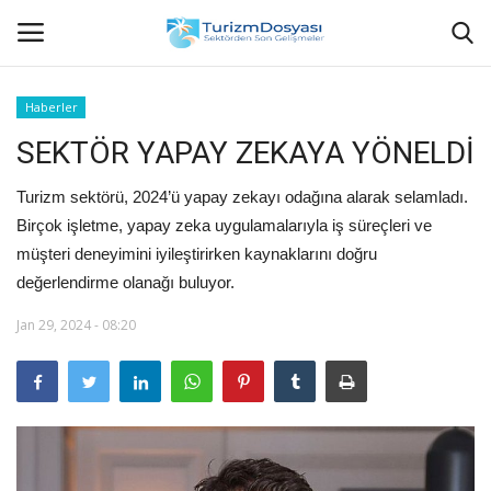
Haberler
SEKTÖR YAPAY ZEKAYA YÖNELDİ
Anasayfa
Turizm sektörü, 2024’ü yapay zekayı odağına alarak selamladı.
Bize Ulaşın
Birçok işletme, yapay zeka uygulamalarıyla iş süreçleri ve
müşteri deneyimini iyileştirirken kaynaklarını doğru
Künye
değerlendirme olanağı buluyor.
Halil ÖNCÜ kimdir?
Jan 29, 2024 - 08:20
KVKK Aydınlatma Metni
Haberler
Görüntülü