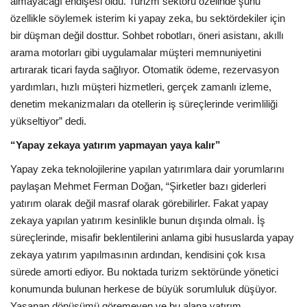
almayacağı endişesi oldu. Turizm sektörü özelinde şunu
özellikle söylemek isterim ki yapay zeka, bu sektördekiler için
bir düşman değil dosttur. Sohbet robotları, öneri asistanı, akıllı
arama motorları gibi uygulamalar müşteri memnuniyetini
artırarak ticari fayda sağlıyor. Otomatik ödeme, rezervasyon
yardımları, hızlı müşteri hizmetleri, gerçek zamanlı izleme,
denetim mekanizmaları da otellerin iş süreçlerinde verimliliği
yükseltiyor” dedi.
“Yapay zekaya yatırım yapmayan yaya kalır”
Yapay zeka teknolojilerine yapılan yatırımlara dair yorumlarını
paylaşan Mehmet Ferman Doğan, “Şirketler bazı giderleri
yatırım olarak değil masraf olarak görebilirler. Fakat yapay
zekaya yapılan yatırım kesinlikle bunun dışında olmalı. İş
süreçlerinde, misafir beklentilerini anlama gibi hususlarda yapay
zekaya yatırım yapılmasının ardından, kendisini çok kısa
sürede amorti ediyor. Bu noktada turizm sektöründe yönetici
konumunda bulunan herkese de büyük sorumluluk düşüyor.
Yaşanan dönüşümü göremeyen ve bu alana yatırım