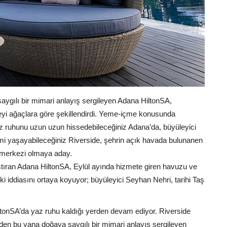
ygılı bir mimari anlayış sergileyen Adana HiltonSA,
jeyi ağaçlara göre şekillendirdi. Yeme-içme konusunda
az ruhunu uzun uzun hissedebileceğiniz Adana’da, büyüleyici
mi yaşayabileceğiniz Riverside, şehrin açık havada bulunanen
be merkezi olmaya aday.
ıştıran Adana HiltonSA, Eylül ayında hizmete giren havuzu ve
ki iddiasını ortaya koyuyor; büyüleyici Seyhan Nehri, tarihi Taş
onSA’da yaz ruhu kaldığı yerden devam ediyor. Riverside
nden bu yana doğaya saygılı bir mimari anlayış sergileyen