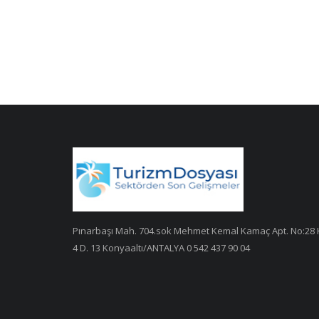
Pınarbaşı Mah. 704.sok Mehmet Kemal Kamaç Apt. No:28 
4 D. 13 Konyaaltı/ANTALYA 0 542 437 90 04