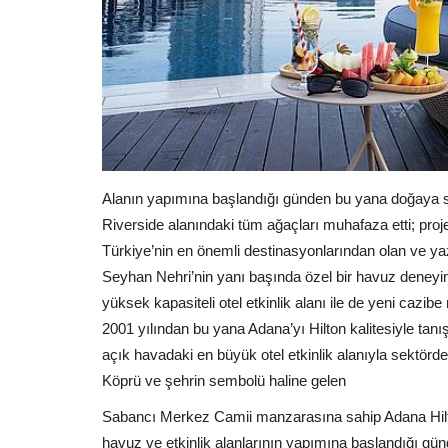
Alanın yapımına başlandığı günden bu yana doğaya sa
Riverside alanındaki tüm ağaçları muhafaza etti; pro
Türkiye’nin en önemli destinasyonlarından olan ve y
Seyhan Nehri’nin yanı başında özel bir havuz deneyi
yüksek kapasiteli otel etkinlik alanı ile de yeni cazi
2001 yılından bu yana Adana’yı Hilton kalitesiyle tan
açık havadaki en büyük otel etkinlik alanıyla sektörde
Köprü ve şehrin sembolü haline gelen
Sabancı Merkez Camii manzarasına sahip Adana Hilt
havuz ve etkinlik alanlarının yapımına başlandığı gü