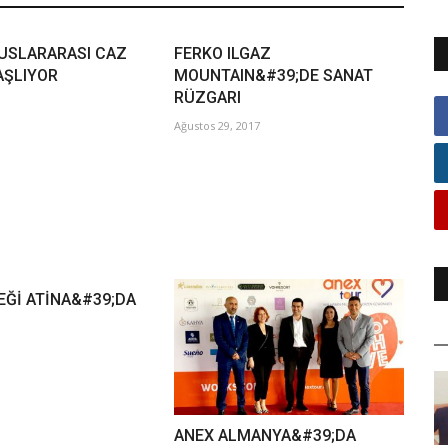
USLARARASI CAZ
FERKO ILGAZ
AŞLIYOR
MOUNTAIN&#39;DE SANAT
RÜZGARI
Ağustos 29, 2017
EĞİ ATİNA&#39;DA
ANEX ALMANYA&#39;DA