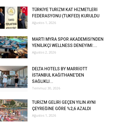
TÜRKİYE TURİZM KAT HİZMETLERİ
FEDERASYONU (TUKFED) KURULDU
Ağustos 1, 2026
MARTI MYRA SPOR AKADEMİSİ’NDEN
YENİLİKÇİ WELLNESS DENEYİMİ:...
Ağustos 2, 2026
DELTA HOTELS BY MARRİOTT
İSTANBUL KAĞITHANE’DEN
SAĞLIKLI...
Temmuz 30, 2026
TURİZM GELİRİ GEÇEN YILIN AYNI
ÇEYREĞİNE GÖRE %2,6 AZALDI
Ağustos 1, 2026