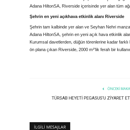
Adana HiltonSA, Riverside içerisinde yer alan tüm ağa
Şehrin en yeni açıkhava etkinlik alanı Riverside
Şehrin tam kalbinde yer alan ve Seyhan Nehri manzar
Adana HiltonSA, şehrin en yeni açık hava etkinlik ala
Kurumsal davetlerden, düğün törenlerine kadar farklı k
ön plana çıkan Riverside, 2000 m²’lik ferah bir kullan
ÖNCEKI MAKA
TÜRSAB HEYETİ PEGASUS'U ZİYARET ET
İLGILI MESAJLAR