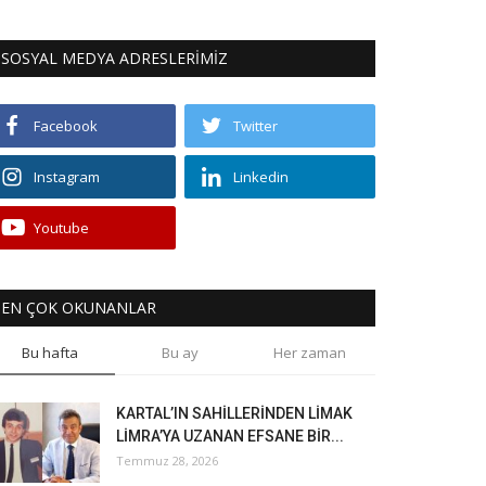
SOSYAL MEDYA ADRESLERİMİZ
Facebook
Twitter
Instagram
Linkedin
Youtube
EN ÇOK OKUNANLAR
Bu hafta
Bu ay
Her zaman
KARTAL’IN SAHİLLERİNDEN LİMAK
LİMRA’YA UZANAN EFSANE BİR...
Temmuz 28, 2026