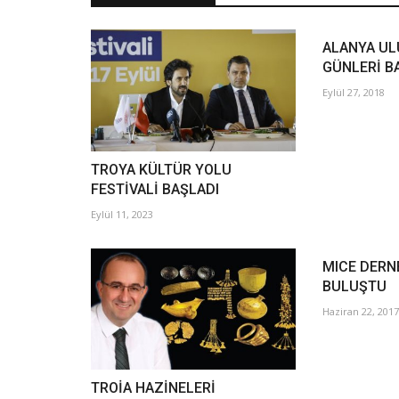
ALANYA UL
GÜNLERİ B
Eylül 27, 2018
TROYA KÜLTÜR YOLU
FESTİVALİ BAŞLADI
Eylül 11, 2023
MICE DERN
BULUŞTU
Haziran 22, 2017
TROİA HAZİNELERİ