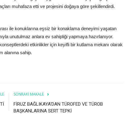
çları muhafaza etti ve projesini doğaya göre şekillendirdi.
ası ile konuklarına eşsiz bir konaklama deneyimi yaşatan
nıyla unutulmaz anlara ev sahipliği yapmaya hazırlanıyor.
onseptlerdeki etkinlikler için keyifli bir kutlama mekanı olarak
ım alanına sahip.
LE
SONRAKI MAKALE
Tİ
FİRUZ BAĞLIKAYA'DAN TÜROFED VE TÜROB
BAŞKANLARINA SERT TEPKİ