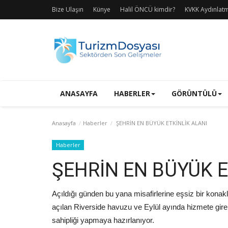
Bize Ulaşın
Künye
Halil ÖNCÜ kimdir?
KVKK Aydınlat
ANASAYFA
HABERLER
GÖRÜNTÜLÜ
Anasayfa
Haberler
ŞEHRİN EN BÜYÜK ETKİNLİK ALANI
Haberler
ŞEHRİN EN BÜYÜK E
Açıldığı günden bu yana misafirlerine eşsiz bir kona
açılan Riverside havuzu ve Eylül ayında hizmete giren
sahipliği yapmaya hazırlanıyor.