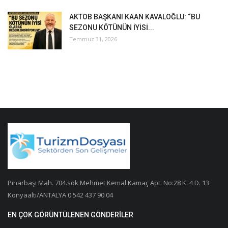
AKTOB BAŞKANI KAAN KAVALOĞLU: “BU
SEZONU KÖTÜNÜN İYİSİ...
Temmuz 31, 2026
Pınarbaşı Mah. 704.sok Mehmet Kemal Kamaç Apt. No:28 K. 4 D. 13
Konyaaltı/ANTALYA 0 542 437 90 04
EN ÇOK GÖRÜNTÜLENEN GÖNDERILER