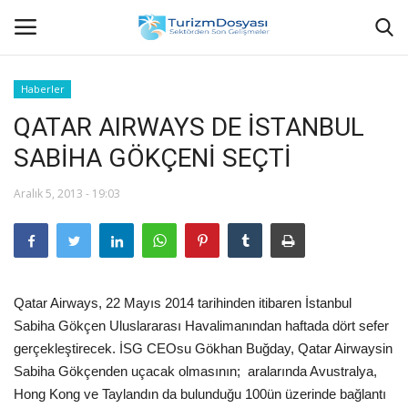
Haberler
QATAR AIRWAYS DE İSTANBUL
Anasayfa
SABİHA GÖKÇENİ SEÇTİ
Bize Ulaşın
Aralık 5, 2013 - 19:03
Künye
Halil ÖNCÜ kimdir?
Qatar Airways, 22 Mayıs 2014 tarihinden itibaren İstanbul
KVKK Aydınlatma Metni
Sabiha Gökçen Uluslararası Havalimanından haftada dört sefer
gerçekleştirecek. İSG CEOsu Gökhan Buğday, Qatar Airwaysin
Haberler
Sabiha Gökçenden uçacak olmasının; aralarında Avustralya,
Hong Kong ve Taylandın da bulunduğu 100ün üzerinde bağlantı
Görüntülü