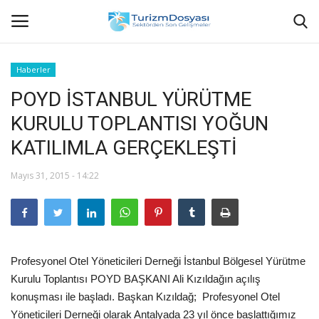
Haberler
POYD İSTANBUL YÜRÜTME
Anasayfa
KURULU TOPLANTISI YOĞUN
Bize Ulaşın
KATILIMLA GERÇEKLEŞTİ
Künye
Mayıs 31, 2015 - 14:22
Halil ÖNCÜ kimdir?
KVKK Aydınlatma Metni
Profesyonel Otel Yöneticileri Derneği İstanbul Bölgesel Yürütme
Haberler
Kurulu Toplantısı POYD BAŞKANI Ali Kızıldağın açılış
konuşması ile başladı. Başkan Kızıldağ; Profesyonel Otel
Görüntülü
Yöneticileri Derneği olarak Antalyada 23 yıl önce başlattığımız