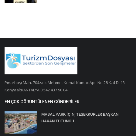
Pınarbaşı Mah. 704.sok Mehmet Kemal Kamaç Apt. No:28 K. 4 D. 13
Konyaaltı/ANTALYA 0 542 437 90 04
EN ÇOK GÖRÜNTÜLENEN GÖNDERILER
MASAL PARK İÇİN, TEŞEKKÜRLER BAŞKAN
HAKAN TÜTÜNCÜ