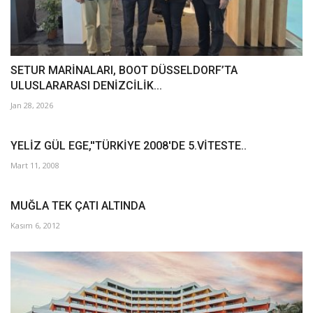
SETUR MARİNALARI, BOOT DÜSSELDORF’TA
ULUSLARARASI DENİZCİLİK...
Jan 28, 2026
YELİZ GÜL EGE,''TÜRKİYE 2008'DE 5.VİTESTE..
Mart 11, 2008
MUĞLA TEK ÇATI ALTINDA
Kasım 6, 2012