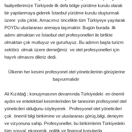
faaliyetlerimize Türkiyede ilk defa bölge yürütme kurulu olarak
Araştırma - İnceleme
bir yapılanmaya giderek İstanbul yürütme kurulu oluşturmak
üzere yola çıktık. Amacımız öncelikle tüm Türkiyeye yayılarak
POYDu uluslararası arenaya taşımaktır. Bugün burada ilk
Lezzet Durakları
adımı atmaktan ve İstanbul otel profesyonelleri ile birlikte
olmaktan çok mutluyuz ve gururluyuz. Bu adımın başta turizm
Röportajlar
sektörü olmak üzere derneğimiz ve otel profesyonelleri için
hayırlı olmasını dileriz dedi.
Gezi - Yorum
Ülkenin her kesimi profesyonel otel yöneticilerinin görüşlerine
Sizlerden Gelenler
başvurmalıdır
Yorumlar
Ali Kızıldağ ; konuşmasının devamında Türkiyedeki en önemli
aydın ve entelektüel kesimlerinden bir tanesinin profesyonel otel
Video Tanıtım
yöneticileri olduğunu söyleyerek  Profesyonel otel yöneticileri
çok önemli bilgi birikimine ve uluslararası görüş,bilgi, deneyim
Köşe Yazarları
ve vizyonuna sahip. Profesyoneller, bu birikimlerini Türkiyedeki
tüm sosyal, ekonomik, politik ve finansal konularda