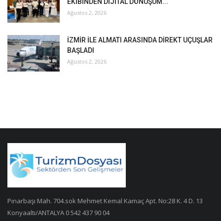
EKİBİNDEN DİJİTAL DÖNÜŞÜM...
Ağustos 2, 2026
İZMİR İLE ALMATI ARASINDA DİREKT UÇUŞLAR
BAŞLADI
Ağustos 2, 2026
Pınarbaşı Mah. 704.sok Mehmet Kemal Kamaç Apt. No:28 K. 4 D. 13
Konyaaltı/ANTALYA 0 542 437 90 04