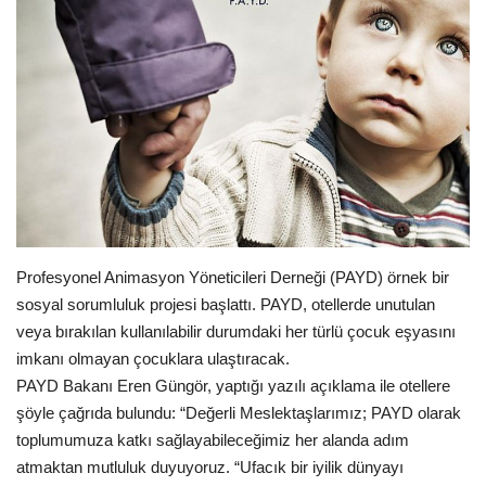
Araştırma - İnceleme
Lezzet Durakları
Röportajlar
Gezi - Yorum
Sizlerden Gelenler
Profesyonel Animasyon Yöneticileri Derneği (PAYD) örnek bir
sosyal sorumluluk projesi başlattı. PAYD, otellerde unutulan
Yorumlar
veya bırakılan kullanılabilir durumdaki her türlü çocuk eşyasını
imkanı olmayan çocuklara ulaştıracak.
Video Tanıtım
PAYD Bakanı Eren Güngör, yaptığı yazılı açıklama ile otellere
şöyle çağrıda bulundu: “Değerli Meslektaşlarımız; PAYD olarak
Köşe Yazarları
toplumumuza katkı sağlayabileceğimiz her alanda adım
atmaktan mutluluk duyuyoruz. “Ufacık bir iyilik dünyayı