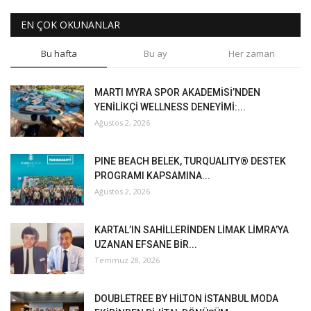
EN ÇOK OKUNANLAR
Bu hafta
Bu ay
Her zaman
MARTI MYRA SPOR AKADEMİSİ’NDEN
YENİLİKÇİ WELLNESS DENEYİMİ:...
Ağustos 2, 2026
PINE BEACH BELEK, TURQUALITY® DESTEK
PROGRAMI KAPSAMINA...
Ağustos 2, 2026
KARTAL’IN SAHİLLERİNDEN LİMAK LİMRA’YA
UZANAN EFSANE BİR...
Temmuz 28, 2026
DOUBLETREE BY HİLTON İSTANBUL MODA