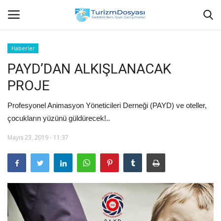
Haberler
PAYD’DAN ALKIŞLANACAK
Anasayfa
PROJE
Bize Ulaşın
Profesyonel Animasyon Yöneticileri Derneği (PAYD) ve oteller,
Künye
çocukların yüzünü güldürecek!..
Mayıs 23, 2019 - 11:37
Halil ÖNCÜ kimdir?
KVKK Aydınlatma Metni
Haberler
Görüntülü