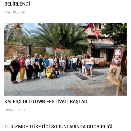
BELİRLENDİ
Mart 18, 2016
KALEİÇİ OLDTOWN FESTİVALİ BAŞLADI
Ekim 26, 2023
TURİZMDE TÜKETİCİ SORUNLARINDA GÜÇBİRLİĞİ