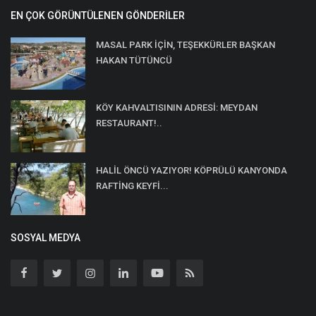
EN ÇOK GÖRÜNTÜLENEN GÖNDERILER
MASAL PARK İÇİN, TEŞEKKÜRLER BAŞKAN
HAKAN TÜTÜNCÜ
KÖY KAHVALTISININ ADRESİ: MEYDAN
RESTAURANT!..
HALİL ÖNCÜ YAZIYOR! KÖPRÜLÜ KANYONDA
RAFTİNG KEYFİ...
SOSYAL MEDYA