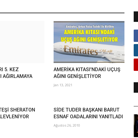
I 5. KEZ
AMERİKA KITASI'NDAKİ UÇUŞ
YI AĞIRLAMAYA
AĞINI GENİŞLETİYOR
Jan 13, 2021
TEŞİ SHERATON
SİDE TUDER BAŞKANI BARUT
ALEVLENİYOR
ESNAF OADALARINI YANITLADI
Ağustos 26, 2010