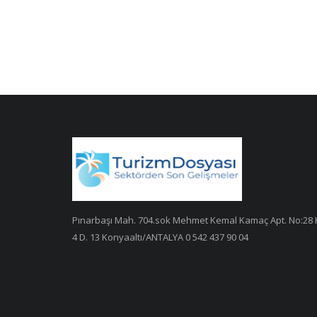
Pınarbaşı Mah. 704.sok Mehmet Kemal Kamaç Apt. No:28 
4 D. 13 Konyaaltı/ANTALYA 0 542 437 90 04