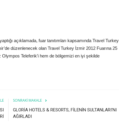
ptığı açıklamada, fuar tanıtımları kapsamında Travel Turkey
İzmir’de düzenlenecek olan Travel Turkey İzmir 2012 Fuarına 25
z Olympos Teleferik’i hem de bölgemizi en iyi şekilde
LE
SONRAKI MAKALE
SI
GLORİA HOTELS & RESORTS, FİLENİN SULTANLARI'NI
Rİ
AĞIRLADI