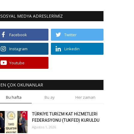
SOSYAL MEDYA ADRESLERİMİZ
Facebook
Twitter
Instagram
Linkedin
Youtube
EN ÇOK OKUNANLAR
Bu hafta
Bu ay
Her zaman
TÜRKİYE TURİZM KAT HİZMETLERİ
FEDERASYONU (TUKFED) KURULDU
Ağustos 1, 2026