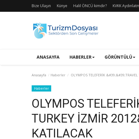
Bize Ulaşın
Künye
Halil ÖNCÜ kimdir?
KVKK Aydınlat
ANASAYFA
HABERLER
GÖRÜNTÜLÜ
Anasayfa
Haberler
OLYMPOS TELEFERİK &#39;&#39;TRAVEL 
Haberler
OLYMPOS TELEFERİ
TURKEY İZMİR 2012
KATILACAK