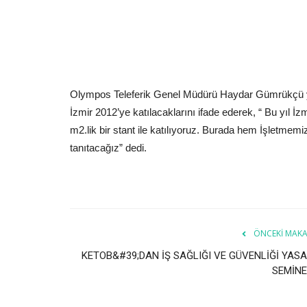
Olympos Teleferik Genel Müdürü Haydar Gümrükçü ya
İzmir 2012’ye katılacaklarını ifade ederek, “ Bu yıl 
m2.lik bir stant ile katılıyoruz. Burada hem İşletmemi
tanıtacağız” dedi.
ÖNCEKI MAKA
KETOB&#39;DAN İŞ SAĞLIĞI VE GÜVENLİĞİ YASA
SEMİNE