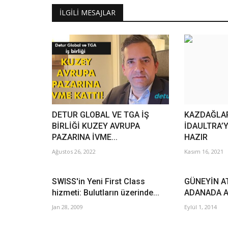
İLGILI MESAJLAR
DETUR GLOBAL VE TGA İŞ
KAZDAĞLAR
BİRLİĞİ KUZEY AVRUPA
İDAULTRA’
PAZARINA İVME...
HAZIR
Ağustos 26, 2022
Kasım 16, 2021
SWISS'in Yeni First Class
GÜNEYİN A
hizmeti: Bulutların üzerinde...
ADANADA 
Jan 28, 2009
Eylül 1, 2014