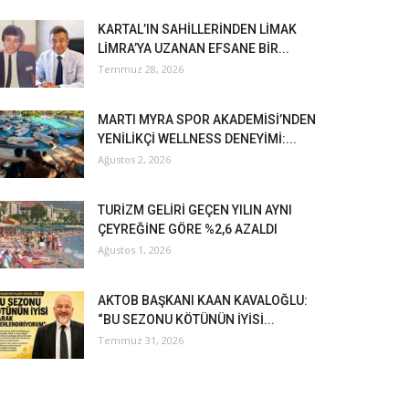
KARTAL’IN SAHİLLERİNDEN LİMAK
LİMRA’YA UZANAN EFSANE BİR...
Temmuz 28, 2026
MARTI MYRA SPOR AKADEMİSİ’NDEN
YENİLİKÇİ WELLNESS DENEYİMİ:...
Ağustos 2, 2026
TURİZM GELİRİ GEÇEN YILIN AYNI
ÇEYREĞİNE GÖRE %2,6 AZALDI
Ağustos 1, 2026
AKTOB BAŞKANI KAAN KAVALOĞLU:
“BU SEZONU KÖTÜNÜN İYİSİ...
Temmuz 31, 2026