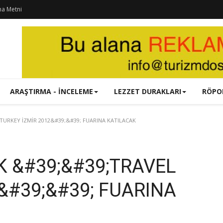
ma Metni
ARAŞTIRMA - İNCELEME
LEZZET DURAKLARI
RÖPO
TURKEY İZMİR 2012&#39;&#39; FUARINA KATILACAK
K &#39;&#39;TRAVEL
&#39;&#39; FUARINA