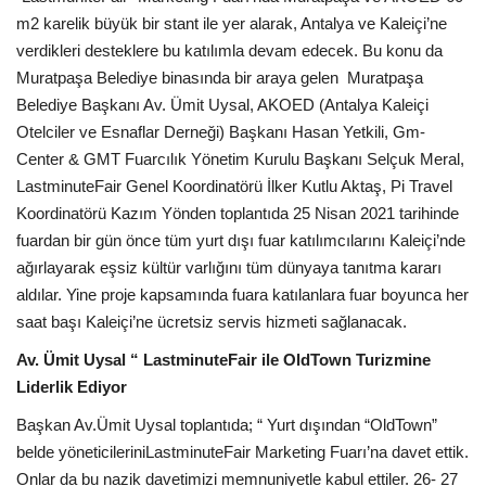
Galeri
m2 karelik büyük bir stant ile yer alarak, Antalya ve Kaleiçi’ne
verdikleri desteklere bu katılımla devam edecek. Bu konu da
Muratpaşa Belediye binasında bir araya gelen Muratpaşa
Belediye Başkanı Av. Ümit Uysal, AKOED (Antalya Kaleiçi
Otelciler ve Esnaflar Derneği) Başkanı Hasan Yetkili, Gm-
Center & GMT Fuarcılık Yönetim Kurulu Başkanı Selçuk Meral,
LastminuteFair Genel Koordinatörü İlker Kutlu Aktaş, Pi Travel
Koordinatörü Kazım Yönden toplantıda 25 Nisan 2021 tarihinde
fuardan bir gün önce tüm yurt dışı fuar katılımcılarını Kaleiçi’nde
ağırlayarak eşsiz kültür varlığını tüm dünyaya tanıtma kararı
aldılar. Yine proje kapsamında fuara katılanlara fuar boyunca her
saat başı Kaleiçi’ne ücretsiz servis hizmeti sağlanacak.
Av. Ümit Uysal “ LastminuteFair ile OldTown Turizmine
Liderlik Ediyor
Başkan Av.Ümit Uysal toplantıda; “ Yurt dışından “OldTown”
belde yöneticileriniLastminuteFair Marketing Fuarı’na davet ettik.
Onlar da bu nazik davetimizi memnuniyetle kabul ettiler. 26- 27