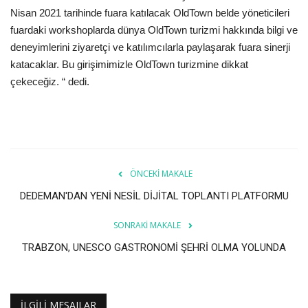
Nisan 2021 tarihinde fuara katılacak OldTown belde yöneticileri
fuardaki workshoplarda dünya OldTown turizmi hakkında bilgi ve
deneyimlerini ziyaretçi ve katılımcılarla paylaşarak fuara sinerji
katacaklar. Bu girişimimizle OldTown turizmine dikkat
çekeceğiz. “ dedi.
ÖNCEKI MAKALE
DEDEMAN'DAN YENİ NESİL DİJİTAL TOPLANTI PLATFORMU
SONRAKI MAKALE
TRABZON, UNESCO GASTRONOMİ ŞEHRİ OLMA YOLUNDA
İLGILI MESAJLAR