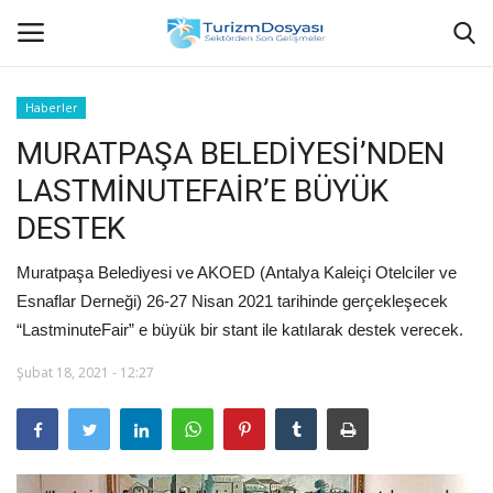
Haberler
MURATPAŞA BELEDİYESİ’NDEN
Anasayfa
LASTMİNUTEFAİR’E BÜYÜK
Bize Ulaşın
DESTEK
Künye
Muratpaşa Belediyesi ve AKOED (Antalya Kaleiçi Otelciler ve
Esnaflar Derneği) 26-27 Nisan 2021 tarihinde gerçekleşecek
Halil ÖNCÜ kimdir?
“LastminuteFair” e büyük bir stant ile katılarak destek verecek.
KVKK Aydınlatma Metni
Şubat 18, 2021 - 12:27
Haberler
Görüntülü