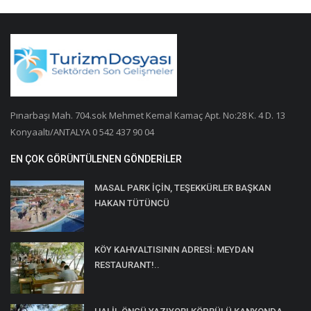
Pınarbaşı Mah. 704.sok Mehmet Kemal Kamaç Apt. No:28 K. 4 D. 13
Konyaaltı/ANTALYA 0 542 437 90 04
EN ÇOK GÖRÜNTÜLENEN GÖNDERILER
MASAL PARK İÇİN, TEŞEKKÜRLER BAŞKAN
HAKAN TÜTÜNCÜ
KÖY KAHVALTISININ ADRESİ: MEYDAN
RESTAURANT!..