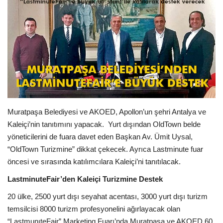
Araştırma - İnceleme
Lezzet Durakları
Röportajlar
Gezi - Yorum
Muratpaşa Belediyesi ve AKOED, Apollon’un şehri Antalya ve
Sizlerden Gelenler
Kaleiçi’nin tanıtımını yapacak. Yurt dışından OldTown belde
yöneticilerini de fuara davet eden Başkan Av. Ümit Uysal,
Yorumlar
“OldTown Turizmine” dikkat çekecek. Ayrıca Lastminute fuar
öncesi ve sırasında katılımcılara Kaleiçi’ni tanıtılacak.
Video Tanıtım
LastminuteFair’den Kaleiçi Turizmine Destek
20 ülke, 2500 yurt dışı seyahat acentası, 3000 yurt dışı turizm
Köşe Yazarları
temsilcisi 8000 turizm profesyonelini ağırlayacak olan
“LastmunıteFair” Marketing Fuarı’nda Muratpaşa ve AKOED 60