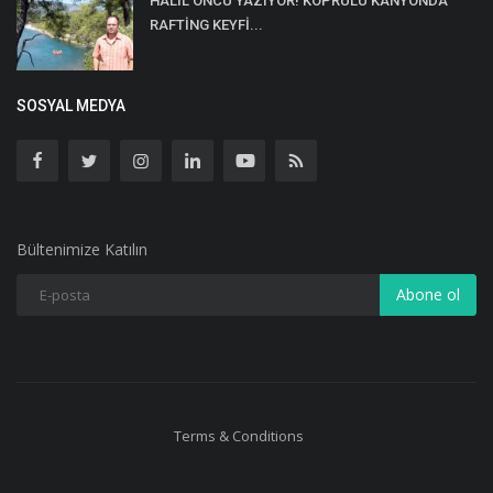
HALİL ÖNCÜ YAZIYOR! KÖPRÜLÜ KANYONDA
RAFTİNG KEYFİ...
SOSYAL MEDYA
Bültenimize Katılın
Abone ol
Terms & Conditions