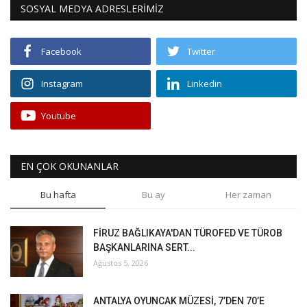
SOSYAL MEDYA ADRESLERİMİZ
Facebook
Twitter
Instagram
Linkedin
Youtube
EN ÇOK OKUNANLAR
Bu hafta
Bu ay
Her zaman
FİRUZ BAĞLIKAYA'DAN TÜROFED VE TÜROB
BAŞKANLARINA SERT...
Ağustos 5, 2026
ANTALYA OYUNCAK MÜZESİ, 7’DEN 70’E