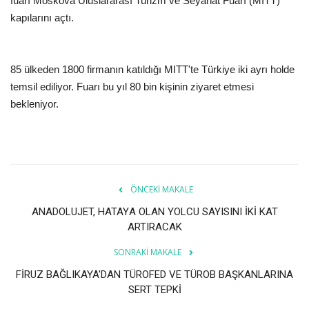
fuarı Moskova Uluslararası Turizm ve Seyahat Fuarı (MITT)
kapılarını açtı.
Araştırma - İnceleme
Lezzet Durakları
85 ülkeden 1800 firmanın katıldığı MITT'te Türkiye iki ayrı holde
temsil ediliyor. Fuarı bu yıl 80 bin kişinin ziyaret etmesi
Röportajlar
bekleniyor.
Gezi - Yorum
Sizlerden Gelenler
ÖNCEKI MAKALE
Yorumlar
ANADOLUJET, HATAYA OLAN YOLCU SAYISINI İKİ KAT
ARTIRACAK
Video Tanıtım
SONRAKI MAKALE
FİRUZ BAĞLIKAYA'DAN TÜROFED VE TÜROB BAŞKANLARINA
Köşe Yazarları
SERT TEPKİ