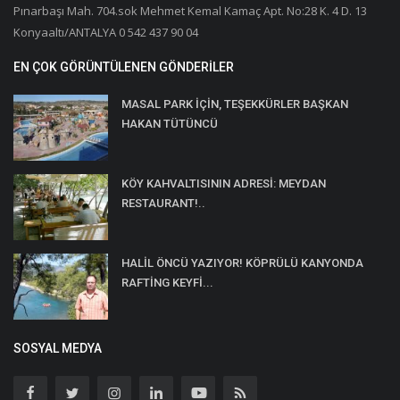
Pınarbaşı Mah. 704.sok Mehmet Kemal Kamaç Apt. No:28 K. 4 D. 13
Konyaaltı/ANTALYA 0 542 437 90 04
EN ÇOK GÖRÜNTÜLENEN GÖNDERILER
MASAL PARK İÇİN, TEŞEKKÜRLER BAŞKAN
HAKAN TÜTÜNCÜ
KÖY KAHVALTISININ ADRESİ: MEYDAN
RESTAURANT!..
HALİL ÖNCÜ YAZIYOR! KÖPRÜLÜ KANYONDA
RAFTİNG KEYFİ...
SOSYAL MEDYA