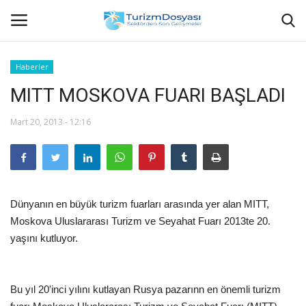
Haberler
MITT MOSKOVA FUARI BAŞLADI
Anasayfa
Mart 20, 2013 - 12:16
Bize Ulaşın
Künye
Halil ÖNCÜ kimdir?
Dünyanın en büyük turizm fuarları arasında yer alan MITT,
Moskova Uluslararası Turizm ve Seyahat Fuarı 2013te 20.
KVKK Aydınlatma Metni
yaşını kutluyor.
Haberler
Bu yıl 20'inci yılını kutlayan Rusya pazarınn en önemli turizm
Görüntülü