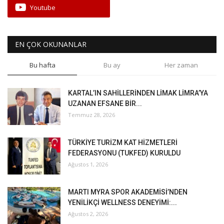
Youtube
EN ÇOK OKUNANLAR
Bu hafta
Bu ay
Her zaman
KARTAL’IN SAHİLLERİNDEN LİMAK LİMRA’YA
UZANAN EFSANE BİR...
Temmuz 28, 2026
TÜRKİYE TURİZM KAT HİZMETLERİ
FEDERASYONU (TUKFED) KURULDU
Ağustos 1, 2026
MARTI MYRA SPOR AKADEMİSİ’NDEN
YENİLİKÇİ WELLNESS DENEYİMİ:...
Ağustos 2, 2026