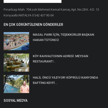
Pınarbaşı Mah. 704.sok Mehmet Kemal Kamaç Apt. No:28 K. 4 D. 13
Konyaaltı/ANTALYA 0 542 437 90 04
EN ÇOK GÖRÜNTÜLENEN GÖNDERILER
MASAL PARK İÇİN, TEŞEKKÜRLER BAŞKAN
HAKAN TÜTÜNCÜ
KÖY KAHVALTISININ ADRESİ: MEYDAN
RESTAURANT!..
HALİL ÖNCÜ YAZIYOR! KÖPRÜLÜ KANYONDA
RAFTİNG KEYFİ...
SOSYAL MEDYA