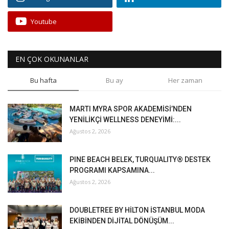
Youtube
EN ÇOK OKUNANLAR
Bu hafta
Bu ay
Her zaman
MARTI MYRA SPOR AKADEMİSİ’NDEN
YENİLİKÇİ WELLNESS DENEYİMİ:...
Ağustos 2, 2026
PINE BEACH BELEK, TURQUALITY® DESTEK
PROGRAMI KAPSAMINA...
Ağustos 2, 2026
DOUBLETREE BY HİLTON İSTANBUL MODA
EKİBİNDEN DİJİTAL DÖNÜŞÜM...