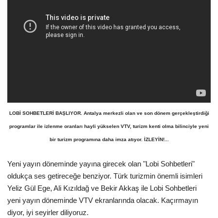
Araştırma - İnceleme
Lezzet Durakları
Röportajlar
Gezi - Yorum
LOBİ SOHBETLERİ BAŞLIYOR. Antalya merkezli olan ve son dönem gerçekleştirdiği
Sizlerden Gelenler
programlar ile izlenme oranları hayli yükselen VTV, turizm kenti olma bilinciyle yeni
bir turizm programına daha imza atıyor. İZLEYİN!...
Yorumlar
Yeni yayın döneminde yayına girecek olan "Lobi Sohbetleri"
Video Tanıtım
oldukça ses getireceğe benziyor. Türk turizmin önemli isimleri
Yeliz Gül Ege, Ali Kızıldağ ve Bekir Akkaş ile Lobi Sohbetleri
Köşe Yazarları
yeni yayın döneminde VTV ekranlarında olacak. Kaçırmayın
diyor, iyi seyirler diliyoruz.