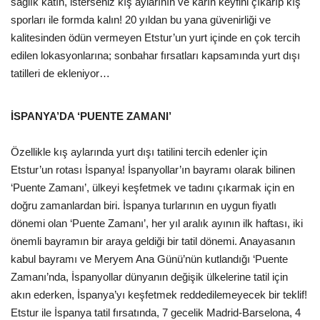
sağlık katın, isterseniz kış aylarının ve karın keyfini çıkarıp kış
sporları ile formda kalın! 20 yıldan bu yana güvenirliği ve
Araştırma - İnceleme
kalitesinden ödün vermeyen Etstur’un yurt içinde en çok tercih
edilen lokasyonlarına; sonbahar fırsatları kapsamında yurt dışı
Lezzet Durakları
tatilleri de ekleniyor…
Röportajlar
İSPANYA’DA ‘PUENTE ZAMANI’
Gezi - Yorum
Özellikle kış aylarında yurt dışı tatilini tercih edenler için
Etstur’un rotası İspanya! İspanyollar’ın bayramı olarak bilinen
Sizlerden Gelenler
‘Puente Zamanı’, ülkeyi keşfetmek ve tadını çıkarmak için en
doğru zamanlardan biri. İspanya turlarının en uygun fiyatlı
Yorumlar
dönemi olan ‘Puente Zamanı’, her yıl aralık ayının ilk haftası, iki
önemli bayramın bir araya geldiği bir tatil dönemi. Anayasanın
Video Tanıtım
kabul bayramı ve Meryem Ana Günü’nün kutlandığı ‘Puente
Zamanı’nda, İspanyollar dünyanın değişik ülkelerine tatil için
Köşe Yazarları
akın ederken, İspanya’yı keşfetmek reddedilemeyecek bir teklif!
Etstur ile İspanya tatil fırsatında, 7 gecelik Madrid-Barselona, 4