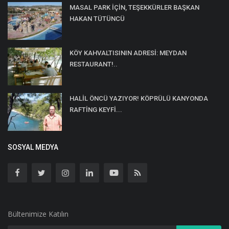
MASAL PARK İÇİN, TEŞEKKÜRLER BAŞKAN
HAKAN TÜTÜNCÜ
KÖY KAHVALTISININ ADRESİ: MEYDAN
RESTAURANT!..
HALİL ÖNCÜ YAZIYOR! KÖPRÜLÜ KANYONDA
RAFTİNG KEYFİ...
SOSYAL MEDYA
Bültenimize Katılın