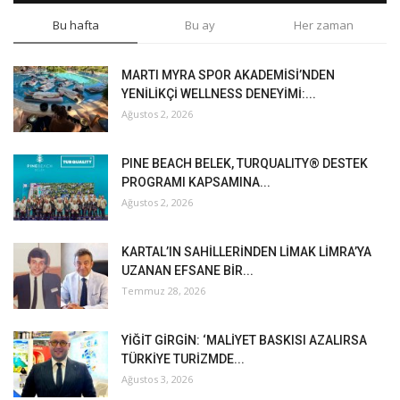
Bu hafta
Bu ay
Her zaman
MARTI MYRA SPOR AKADEMİSİ’NDEN
YENİLİKÇİ WELLNESS DENEYİMİ:...
Ağustos 2, 2026
PINE BEACH BELEK, TURQUALITY® DESTEK
PROGRAMI KAPSAMINA...
Ağustos 2, 2026
KARTAL’IN SAHİLLERİNDEN LİMAK LİMRA’YA
UZANAN EFSANE BİR...
Temmuz 28, 2026
YİĞİT GİRGİN: ‘MALİYET BASKISI AZALIRSA
TÜRKİYE TURİZMDE...
Ağustos 3, 2026