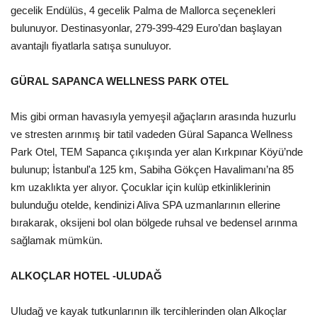
Galeri
gecelik Endülüs, 4 gecelik Palma de Mallorca seçenekleri
bulunuyor. Destinasyonlar, 279-399-429 Euro’dan başlayan
avantajlı fiyatlarla satışa sunuluyor.
GÜRAL SAPANCA WELLNESS PARK OTEL
Mis gibi orman havasıyla yemyeşil ağaçların arasında huzurlu
ve stresten arınmış bir tatil vadeden Güral Sapanca Wellness
Park Otel, TEM Sapanca çıkışında yer alan Kırkpınar Köyü’nde
bulunup; İstanbul'a 125 km, Sabiha Gökçen Havalimanı’na 85
km uzaklıkta yer alıyor. Çocuklar için kulüp etkinliklerinin
bulunduğu otelde, kendinizi Aliva SPA uzmanlarının ellerine
bırakarak, oksijeni bol olan bölgede ruhsal ve bedensel arınma
sağlamak mümkün.
ALKOÇLAR HOTEL -ULUDAĞ
Uludağ ve kayak tutkunlarının ilk tercihlerinden olan Alkoçlar