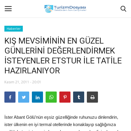
Haberler
KIŞ MEVSİMİNİN EN GÜZEL
Anasayfa
GÜNLERİNİ DEĞERLENDİRMEK
Bize Ulaşın
İSTEYENLER ETSTUR İLE TATİLE
HAZIRLANIYOR
Künye
Kasım 21, 2011 - 20:01
Halil ÖNCÜ kimdir?
KVKK Aydınlatma Metni
Haberler
İster Abant Gölü’nün eşsiz güzelliğinde ruhunuzu dinlendirin,
ister ülkenin en iyi termal otellerinde konaklayıp sağlığınıza
Görüntülü