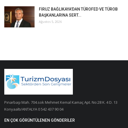
FİRUZ BAĞLIKAYA'DAN TÜROFED VE TÜROB
BAŞKANLARINA SERT...
Ağustos 5, 2026
Pınarbaşı Mah. 704.sok Mehmet Kemal Kamaç Apt. No:28 K. 4 D. 13
Konyaaltı/ANTALYA 0 542 437 90 04
EN ÇOK GÖRÜNTÜLENEN GÖNDERILER