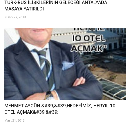
TÜRK-RUS İLİŞKİLERİNİN GELECEĞİ ANTALYADA
MASAYA YATIRILDI
Nisan 27, 2018
MEHMET AYGÜN &#39;&#39;HEDEFİMİZ, HERYIL 10
OTEL AÇMAK&#39;&#39;
Mart 31, 2013