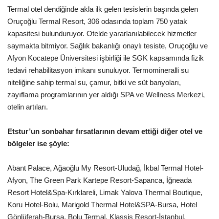
Termal otel dendiğinde akla ilk gelen tesislerin başında gelen
Oruçoğlu Termal Resort, 306 odasında toplam 750 yatak
kapasitesi bulunduruyor. Otelde yararlanılabilecek hizmetler
saymakta bitmiyor. Sağlık bakanlığı onaylı tesiste, Oruçoğlu ve
Afyon Kocatepe Üniversitesi işbirliği ile SGK kapsamında fizik
tedavi rehabilitasyon imkanı sunuluyor. Termomineralli su
niteliğine sahip termal su, çamur, bitki ve süt banyoları,
zayıflama programlarının yer aldığı SPA ve Wellness Merkezi,
otelin artıları.
Etstur’un sonbahar fırsatlarının devam ettiği diğer otel ve
bölgeler ise şöyle:
Abant Palace, Ağaoğlu My Resort-Uludağ, İkbal Termal Hotel-
Afyon, The Green Park Kartepe Resort-Sapanca, İğneada
Resort Hotel&Spa-Kırklareli, Limak Yalova Thermal Boutique,
Koru Hotel-Bolu, Marigold Thermal Hotel&SPA-Bursa, Hotel
Gönlüferah-Bursa, Bolu Termal, Klassis Resort-İstanbul,