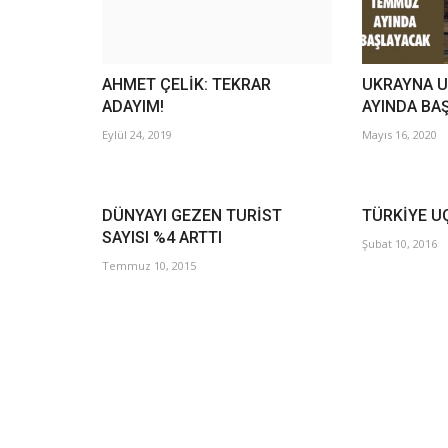
AHMET ÇELİK: TEKRAR
UKRAYNA 
ADAYIM!
AYINDA BA
Eylül 24, 2019
Mayıs 16, 2020
DÜNYAYI GEZEN TURİST
TÜRKİYE U
SAYISI %4 ARTTI
Şubat 10, 2016
Temmuz 10, 2015