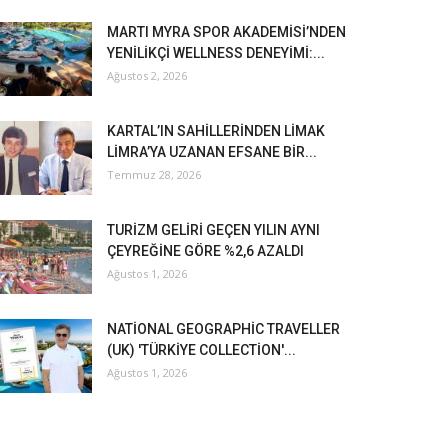
MARTI MYRA SPOR AKADEMİSİ’NDEN
YENİLİKÇİ WELLNESS DENEYİMİ:...
Ağustos 2, 2026
KARTAL’IN SAHİLLERİNDEN LİMAK
LİMRA’YA UZANAN EFSANE BİR...
Temmuz 28, 2026
TURİZM GELİRİ GEÇEN YILIN AYNI
ÇEYREĞİNE GÖRE %2,6 AZALDI
Ağustos 1, 2026
NATİONAL GEOGRAPHİC TRAVELLER
(UK) 'TÜRKİYE COLLECTİON'...
Ağustos 1, 2026