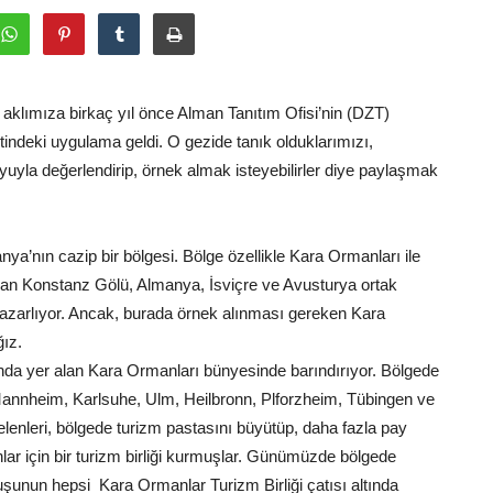
a, aklımıza birkaç yıl önce Alman Tanıtım Ofisi’nin (DZT)
indeki uygulama geldi. O gezide tanık olduklarımızı,
uyuyla değerlendirip, örnek almak isteyebilirler diye paylaşmak
’nın cazip bir bölgesi. Bölge özellikle Kara Ormanları ile
nan Konstanz Gölü, Almanya, İsviçre ve Avusturya ortak
ıp pazarlıyor. Ancak, burada örnek alınması gereken Kara
ğız.
da yer alan Kara Ormanları bünyesinde barındırıyor. Bölgede
, Mannheim, Karlsuhe, Ulm, Heilbronn, Plforzheim, Tübingen ve
e gelenleri, bölgede turizm pastasını büyütüp, daha fazla pay
lar için bir turizm birliği kurmuşlar. Günümüzde bölgede
uşunun hepsi Kara Ormanlar Turizm Birliği çatısı altında