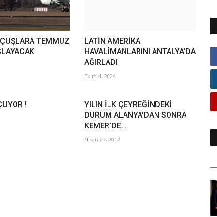
UÇUŞLARA TEMMUZ
LATİN AMERİKA
ŞLAYACAK
HAVALİMANLARINI ANTALYA'DA
AĞIRLADI
Ekim 4, 2024
ÇUYOR !
YILIN İLK ÇEYREĞİNDEKİ
DURUM ALANYA'DAN SONRA
KEMER'DE...
Nisan 29, 2012