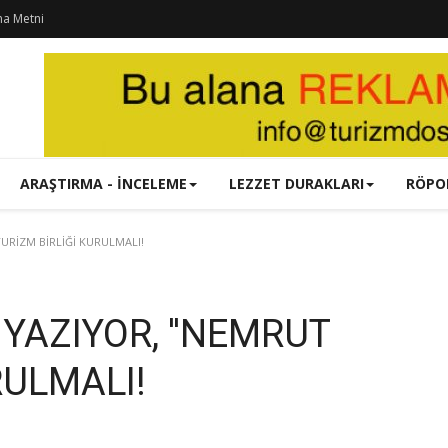
ma Metni
ARAŞTIRMA - İNCELEME
LEZZET DURAKLARI
RÖPO
URİZM BİRLİĞİ KURULMALI!
YAZIYOR, ''NEMRUT
RULMALI!