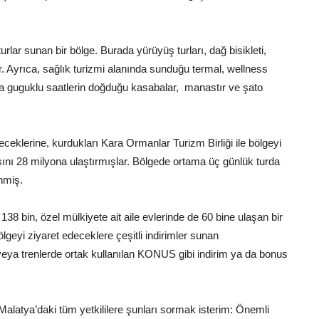
lar sunan bir bölge. Burada yürüyüş turları, dağ bisikleti,
or. Ayrıca, sağlık turizmi alanında sunduğu termal, wellness
ada guguklu saatlerin doğduğu kasabalar, manastır ve şato
eklerine, kurdukları Kara Ormanlar Turizm Birliği ile bölgeyi
ını 28 milyona ulaştırmışlar. Bölgede ortama üç günlük turda
enmiş.
i 138 bin, özel mülkiyete ait aile evlerinde de 60 bine ulaşan bir
lgeyi ziyaret edeceklere çeşitli indirimler sunan
eya trenlerde ortak kullanılan KONUS gibi indirim ya da bonus
latya’daki tüm yetkililere şunları sormak isterim: Önemli