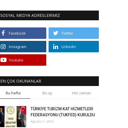
SOSYAL MEDYA ADRESLERİMİZ
Facebook
Twitter
Instagram
Linkedin
Youtube
EN ÇOK OKUNANLAR
Bu hafta
Bu ay
Her zaman
TÜRKİYE TURİZM KAT HİZMETLERİ
FEDERASYONU (TUKFED) KURULDU
Ağustos 1, 2026