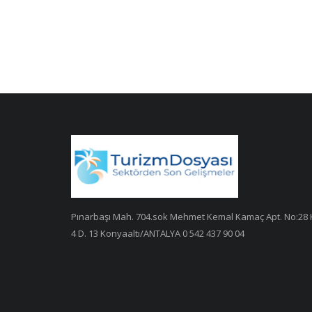
Pınarbaşı Mah. 704.sok Mehmet Kemal Kamaç Apt. No:28 
4 D. 13 Konyaaltı/ANTALYA 0 542 437 90 04