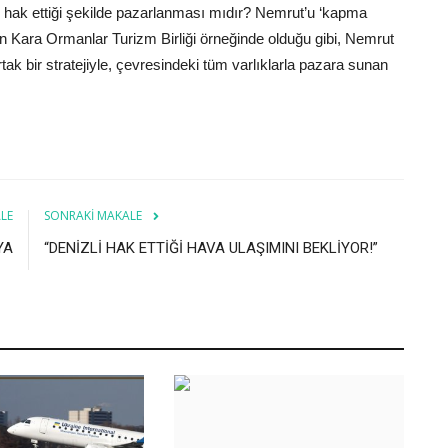
 hak ettiği şekilde pazarlanması mıdır? Nemrut’u ‘kapma
en Kara Ormanlar Turizm Birliği örneğinde olduğu gibi, Nemrut
 bir stratejiyle, çevresindeki tüm varlıklarla pazara sunan
LE
SONRAKI MAKALE
YA
“DENİZLİ HAK ETTİĞİ HAVA ULAŞIMINI BEKLİYOR!”