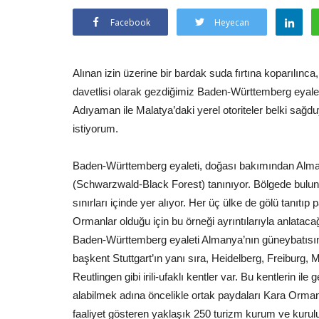
Facebook
Heyecan
Alınan izin üzerine bir bardak suda fırtına koparılınc
davetlisi olarak gezdiğimiz Baden-Württemberg eyalet
Adıyaman ile Malatya’daki yerel otoriteler belki sağd
istiyorum.
Baden-Württemberg eyaleti, doğası bakımından Almanya
(Schwarzwald-Black Forest) tanınıyor. Bölgede bulu
sınırları içinde yer alıyor. Her üç ülke de gölü tanıt
Ormanlar olduğu için bu örneği ayrıntılarıyla anlataca
Baden-Württemberg eyaleti Almanya’nın güneybatısın
başkent Stuttgart’ın yanı sıra, Heidelberg, Freiburg
Reutlingen gibi irili-ufaklı kentler var. Bu kentlerin il
alabilmek adına öncelikle ortak paydaları Kara Orman
faaliyet gösteren yaklaşık 250 turizm kurum ve kurul