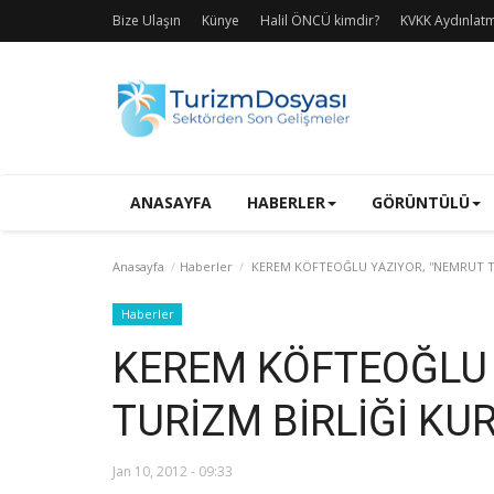
Bize Ulaşın
Künye
Halil ÖNCÜ kimdir?
KVKK Aydınlat
ANASAYFA
HABERLER
GÖRÜNTÜLÜ
Anasayfa
Haberler
KEREM KÖFTEOĞLU YAZIYOR, ''NEMRUT T
Haberler
KEREM KÖFTEOĞLU 
TURİZM BİRLİĞİ KU
Jan 10, 2012 - 09:33