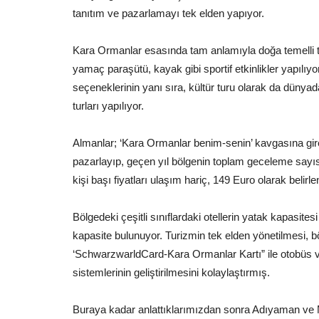
tanıtım ve pazarlamayı tek elden yapıyor.
Kara Ormanlar esasında tam anlamıyla doğa temelli tur
yamaç paraşütü, kayak gibi sportif etkinlikler yapılıy
seçeneklerinin yanı sıra, kültür turu olarak da düny
turları yapılıyor.
Almanlar; ‘Kara Ormanlar benim-senin’ kavgasına girec
pazarlayıp, geçen yıl bölgenin toplam geceleme sayıs
kişi başı fiyatları ulaşım hariç, 149 Euro olarak belirl
Bölgedeki çeşitli sınıflardaki otellerin yatak kapasites
kapasite bulunuyor. Turizmin tek elden yönetilmesi, bö
‘SchwarzwarldCard-Kara Ormanlar Kartı” ile otobüs v
sistemlerinin geliştirilmesini kolaylaştırmış.
Buraya kadar anlattıklarımızdan sonra Adıyaman ve Ma