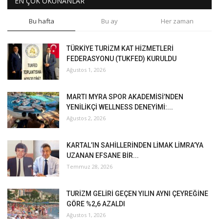
EN ÇOK OKUNANLAR
Bu hafta
Bu ay
Her zaman
TÜRKİYE TURİZM KAT HİZMETLERİ
FEDERASYONU (TUKFED) KURULDU
Ağustos 1, 2026
MARTI MYRA SPOR AKADEMİSİ’NDEN
YENİLİKÇİ WELLNESS DENEYİMİ:...
Ağustos 2, 2026
KARTAL’IN SAHİLLERİNDEN LİMAK LİMRA’YA
UZANAN EFSANE BİR...
Temmuz 28, 2026
TURİZM GELİRİ GEÇEN YILIN AYNI ÇEYREĞİNE
GÖRE %2,6 AZALDI
Ağustos 1, 2026