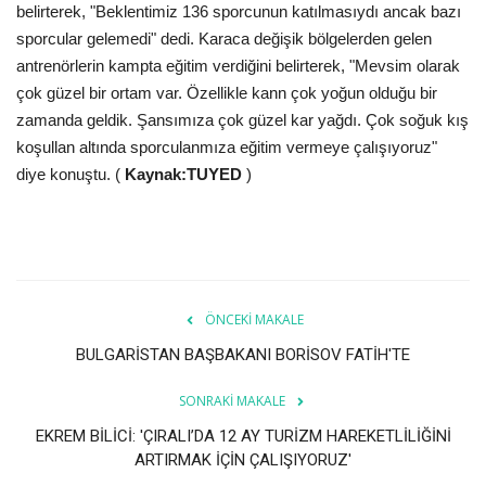
belirterek, "Beklentimiz 136 sporcunun katılmasıydı ancak bazı
sporcular gelemedi" dedi. Karaca değişik bölgelerden gelen
Araştırma - İnceleme
antrenörlerin kampta eğitim verdiğini belirterek, "Mevsim olarak
çok güzel bir ortam var. Özellikle kann çok yoğun olduğu bir
Lezzet Durakları
zamanda geldik. Şansımıza çok güzel kar yağdı. Çok soğuk kış
koşullan altında sporculanmıza eğitim vermeye çalışıyoruz"
Röportajlar
diye konuştu. (
Kaynak:TUYED
)
Gezi - Yorum
Sizlerden Gelenler
ÖNCEKI MAKALE
Yorumlar
BULGARİSTAN BAŞBAKANI BORİSOV FATİH'TE
Video Tanıtım
SONRAKI MAKALE
Köşe Yazarları
EKREM BİLİCİ: 'ÇIRALI’DA 12 AY TURİZM HAREKETLİLİĞİNİ
ARTIRMAK İÇİN ÇALIŞIYORUZ'