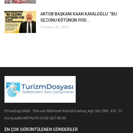
AKTOB BAŞKANI KAAN KAVALOĞLU: “BU
SEZONU KÖTÜNÜN İYİSİ...
Temmuz 31, 2026
Pınarbaşı Mah. 704.sok Mehmet Kemal Kamaç Apt. No:28 K. 4 D. 13
Konyaaltı/ANTALYA 0 542 437 90 04
EN ÇOK GÖRÜNTÜLENEN GÖNDERILER