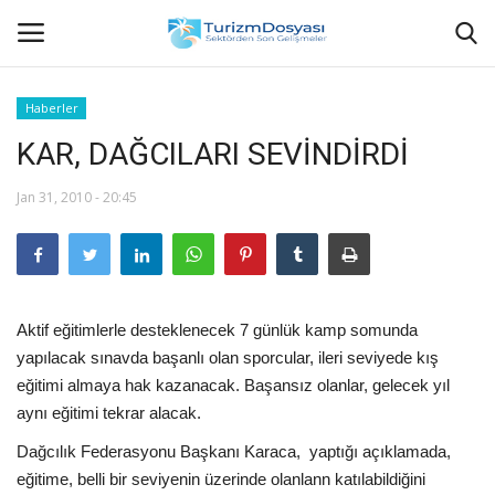
Haberler
KAR, DAĞCILARI SEVİNDİRDİ
Anasayfa
Jan 31, 2010 - 20:45
Bize Ulaşın
Künye
Halil ÖNCÜ kimdir?
Aktif eğitimlerle desteklenecek 7 günlük kamp somunda
yapılacak sınavda başanlı olan sporcular, ileri seviyede kış
KVKK Aydınlatma Metni
eğitimi almaya hak kazanacak. Başansız olanlar, gelecek yıl
aynı eğitimi tekrar alacak.
Haberler
Dağcılık Federasyonu Başkanı Karaca, yaptığı açıklamada,
eğitime, belli bir seviyenin üzerinde olanlann katılabildiğini
Görüntülü