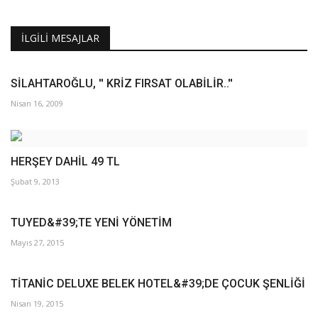
Galeri
İLGILI MESAJLAR
SİLAHTAROĞLU, '' KRİZ FIRSAT OLABİLİR..''
Nisan 16, 2009
HERŞEY DAHİL 49 TL
Şubat 9, 2013
TUYED&#39;TE YENİ YÖNETİM
Mayıs 27, 2015
TİTANİC DELUXE BELEK HOTEL&#39;DE ÇOCUK ŞENLİĞİ
Nisan 19, 2015