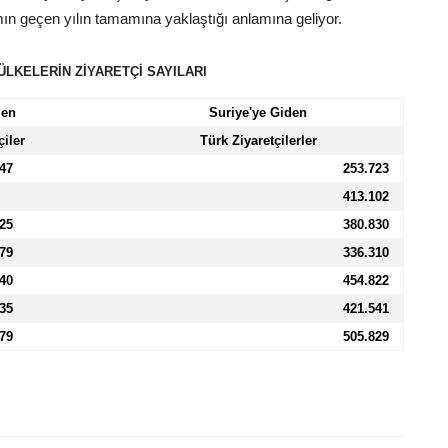
amın geçen yılın tamamına yaklaştığı anlamına geliyor.
 ÜLKELERİN ZİYARETÇİ SAYILARI
len
Suriye'ye Giden
çiler
Türk Ziyaretçilerler
47
253.723
413.102
25
380.830
79
336.310
40
454.822
35
421.541
79
505.829