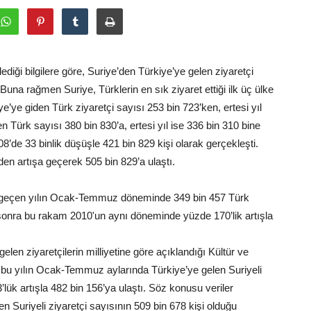
lediği bilgilere göre, Suriye’den Türkiye’ye gelen ziyaretçi
. Buna rağmen Suriye, Türklerin en sık ziyaret ettiği ilk üç ülke
e’ye giden Türk ziyaretçi sayısı 253 bin 723’ken, ertesi yıl
en Türk sayısı 380 bin 830’a, ertesi yıl ise 336 bin 310 bine
08’de 33 binlik düşüşle 421 bin 829 kişi olarak gerçekleşti.
den artışa geçerek 505 bin 829’a ulaştı.
e, geçen yılın Ocak-Temmuz döneminde 349 bin 457 Türk
n sonra bu rakam 2010'un aynı döneminde yüzde 170’lik artışla
ziyaretçilerin milliyetine göre açıklandığı Kültür ve
e, bu yılın Ocak-Temmuz aylarında Türkiye’ye gelen Suriyeli
lük artışla 482 bin 156’ya ulaştı. Söz konusu veriler
n Suriyeli ziyaretçi sayısının 509 bin 678 kişi olduğu