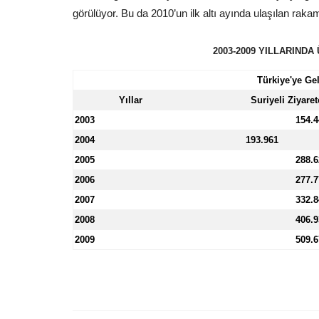
görülüyor. Bu da 2010’un ilk altı ayında ulaşılan rak
2003-2009 YILLARINDA
Türkiye'ye Ge
Yıllar
Suriyeli Ziyaret
2003
154.4
2004
193.961
2005
288.6
2006
277.7
2007
332.8
2008
406.9
2009
509.6