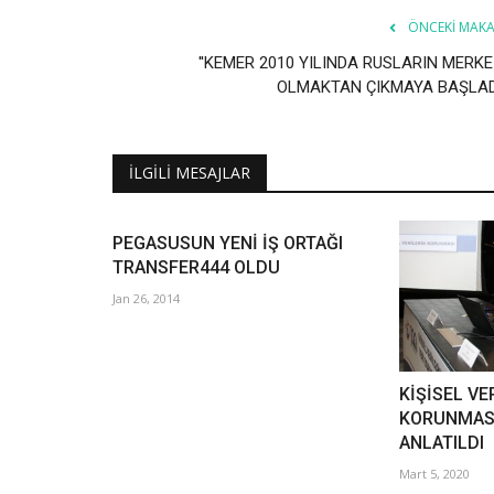
ÖNCEKI MAKA
''KEMER 2010 YILINDA RUSLARIN MERKE
OLMAKTAN ÇIKMAYA BAŞLADI
İLGILI MESAJLAR
PEGASUSUN YENİ İŞ ORTAĞI
TRANSFER444 OLDU
Jan 26, 2014
KİŞİSEL VE
KORUNMASI
ANLATILDI
Mart 5, 2020