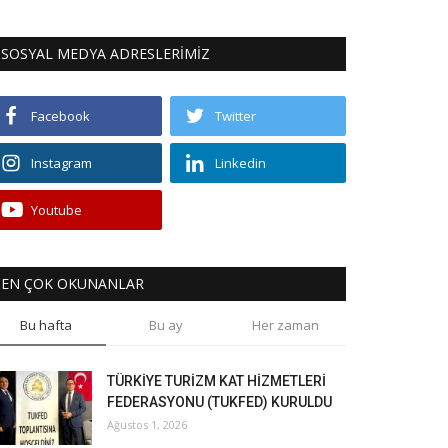
SOSYAL MEDYA ADRESLERİMİZ
Facebook
Twitter
Instagram
Linkedin
Youtube
EN ÇOK OKUNANLAR
Bu hafta
Bu ay
Her zaman
TÜRKİYE TURİZM KAT HİZMETLERİ
FEDERASYONU (TUKFED) KURULDU
Ağustos 1, 2026