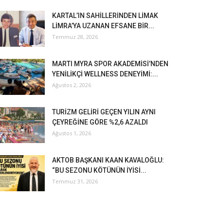
KARTAL’IN SAHİLLERİNDEN LİMAK
LİMRA’YA UZANAN EFSANE BİR...
Temmuz 28, 2026
MARTI MYRA SPOR AKADEMİSİ’NDEN
YENİLİKÇİ WELLNESS DENEYİMİ:...
Ağustos 2, 2026
TURİZM GELİRİ GEÇEN YILIN AYNI
ÇEYREĞİNE GÖRE %2,6 AZALDI
Ağustos 1, 2026
AKTOB BAŞKANI KAAN KAVALOĞLU:
“BU SEZONU KÖTÜNÜN İYİSİ...
Temmuz 31, 2026