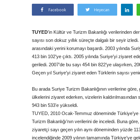
Facebook
Heyecan
TUYED
’in Kültür ve Turizm Bakanlığı verilerinden der
sayısı son dokuz yıllık süreçte dalgalı bir seyir izledi
arasındaki yerini korumayı başardı. 2003 yılında Suriy
413 bin 102’ye çıktı. 2005 yılında Suriye’yi ziyaret ed
geriledi. 2007’de bu sayı 454 bin 822’ye ulaşırken, 20
Geçen yıl Suriye’yi ziyaret eden Türklerin sayısı yeni
Bu arada Suriye Turizm Bakanlığının verilerine gör
ülkelerini ziyaret ederken, vizelerin kaldırılmasında
943 bin 533'e yükseldi.
TUYED, 2010 Ocak-Temmuz döneminde Türkiye’ye gelen 
Turizm Bakanlığı’nın verilerini de inceledi. Buna gör
ziyaretçi sayı geçen yılın aynı döneminden yüzde 113’
incelendiğinde 2009 yılının tamamında Türkiye’ye gele