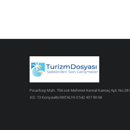
Pınarbaşı Mah. 704.sok Mehmet Kemal Kamaç Apt. No:28 
4 D. 13 Konyaaltı/ANTALYA 0 542 437 90 04