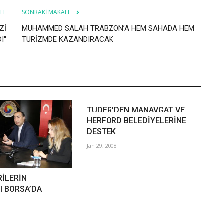
LE
SONRAKI MAKALE
Zİ
MUHAMMED SALAH TRABZON’A HEM SAHADA HEM
''
TURİZMDE KAZANDIRACAK
TUDER'DEN MANAVGAT VE
HERFORD BELEDİYELERİNE
DESTEK
Jan 29, 2008
RİLERİN
 BORSA’DA