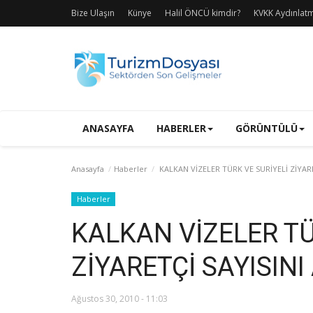
Bize Ulaşın
Künye
Halil ÖNCÜ kimdir?
KVKK Aydınlat
ANASAYFA
HABERLER
GÖRÜNTÜLÜ
Anasayfa
Haberler
KALKAN VİZELER TÜRK VE SURİYELİ ZİYARE
Haberler
KALKAN VİZELER TÜ
ZİYARETÇİ SAYISINI
Ağustos 30, 2010 - 11:03