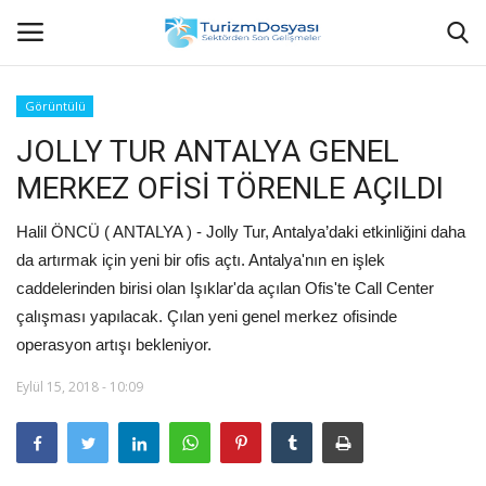
Görüntülü
JOLLY TUR ANTALYA GENEL
Anasayfa
MERKEZ OFİSİ TÖRENLE AÇILDI
Bize Ulaşın
Halil ÖNCÜ ( ANTALYA ) - Jolly Tur, Antalya’daki etkinliğini daha
Künye
da artırmak için yeni bir ofis açtı. Antalya'nın en işlek
caddelerinden birisi olan Işıklar'da açılan Ofis'te Call Center
Halil ÖNCÜ kimdir?
çalışması yapılacak. Çılan yeni genel merkez ofisinde
operasyon artışı bekleniyor.
KVKK Aydınlatma Metni
Eylül 15, 2018 - 10:09
Haberler
Görüntülü