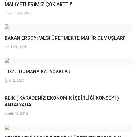
MALİYETLERİMİZ ÇOK ARTTI!'
Temmuz 4, 2023
BAKAN ERSOY: 'ALGI ÜRETMEKTE MAHİR OLMUŞLAR!'
Mart 29, 2024
TOZU DUMANA KATACAKLAR
Eylül 2, 2025
KEİK ( KARADENİZ EKONOMİK İŞBİRLİĞİ KONSEYİ )
ANTALYADA
Aralık 13, 2016