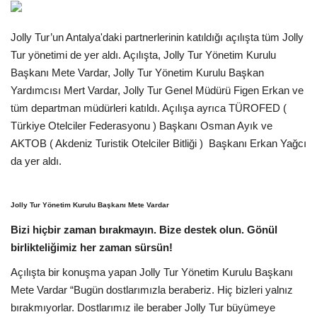
Araştırma - İnceleme
Jolly Tur’un Antalya'daki partnerlerinin katıldığı açılışta tüm Jolly
Tur yönetimi de yer aldı. Açılışta, Jolly Tur Yönetim Kurulu
Lezzet Durakları
Başkanı Mete Vardar, Jolly Tur Yönetim Kurulu Başkan
Yardımcısı Mert Vardar, Jolly Tur Genel Müdürü Figen Erkan ve
Röportajlar
tüm departman müdürleri katıldı. Açılışa ayrıca TÜROFED (
Türkiye Otelciler Federasyonu ) Başkanı Osman Ayık ve
Gezi - Yorum
AKTOB ( Akdeniz Turistik Otelciler Bitliği ) Başkanı Erkan Yağcı
da yer aldı.
Sizlerden Gelenler
Jolly Tur Yönetim Kurulu Başkanı Mete Vardar
Yorumlar
Bizi hiçbir zaman bırakmayın. Bize destek olun. Gönül
Video Tanıtım
birlikteliğimiz her zaman sürsün!
Açılışta bir konuşma yapan Jolly Tur Yönetim Kurulu Başkanı
Köşe Yazarları
Mete Vardar “Bugün dostlarımızla beraberiz. Hiç bizleri yalnız
bırakmıyorlar. Dostlarımız ile beraber Jolly Tur büyümeye