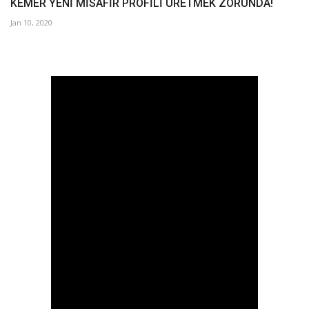
KEMER YENİ MİSAFİR PROFİLİ ÜRETMEK ZORUNDA!
Jan 10, 2020