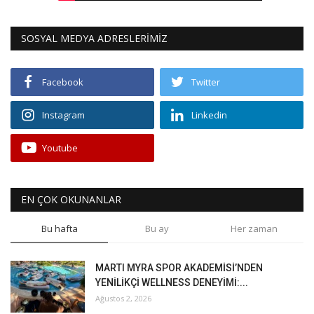
SOSYAL MEDYA ADRESLERİMİZ
Facebook
Twitter
Instagram
Linkedin
Youtube
EN ÇOK OKUNANLAR
Bu hafta
Bu ay
Her zaman
MARTI MYRA SPOR AKADEMİSİ’NDEN
YENİLİKÇİ WELLNESS DENEYİMİ:...
Ağustos 2, 2026