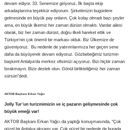
Galeri
devam ediyor. 33. Senemize giriyoruz. İlk başta ekip
arkadaşlarıma teşekkür ediyorum. Şirketimizin bugünlere
gelmesinde en büyük pay onların. Çok kolay olmadı bazı şeyler
ama, en büyük ilkemiz her zaman dürüst olmaktı. Vardar ailesi
olarak, biz her zaman dürüst, doğru ilkeli hareket ettik ve
Türkiye’nin çok önemli bir markası olduk. Biz Ülkemize de
güveniyoruz. Bu nedenle de yatırımlarımıza her geçen sene
daha da büyüyerek devam ediyoruz. Gözbebeğimiz turizmin
başkent Antalya’da merkez ofisimizi açıyoruz. Bizi hiçbir zaman
bırakmayın. Bize destek olun. Gönül birlikteliğimiz her zaman
sürsün”dedi.
AKTOB Başkanı Erkan Yağcı
Jolly Tur’un turizmimizin ve iç pazarın gelişmesinde çok
büyük emeği var!
AKTOB Başkanı Erkan Yağcı da yaptığı konuşmasında, “Çok
güzel bir Antalya akşamı var. Çok güzel bir nedenle de burada