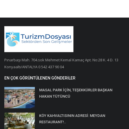
Pınarbaşı Mah. 704.sok Mehmet Kemal Kamaç Apt. No:28 K. 4 D. 13
Konyaaltı/ANTALYA 0 542 437 90 04
EN ÇOK GÖRÜNTÜLENEN GÖNDERILER
MASAL PARK İÇİN, TEŞEKKÜRLER BAŞKAN
HAKAN TÜTÜNCÜ
KÖY KAHVALTISININ ADRESİ: MEYDAN
RESTAURANT!..