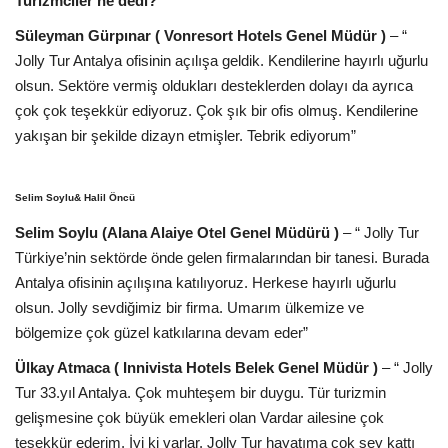
Turizmciler ne dedi?
Süleyman Gürpınar ( Vonresort Hotels Genel Müdür )
– “
Jolly Tur Antalya ofisinin açılışa geldik. Kendilerine hayırlı uğurlu
olsun. Sektöre vermiş oldukları desteklerden dolayı da ayrıca
çok çok teşekkür ediyoruz. Çok şık bir ofis olmuş. Kendilerine
yakışan bir şekilde dizayn etmişler. Tebrik ediyorum”
Selim Soylu& Halil Öncü
Selim Soylu (Alana Alaiye Otel Genel Müdürü )
– “ Jolly Tur
Türkiye’nin sektörde önde gelen firmalarından bir tanesi. Burada
Antalya ofisinin açılışına katılıyoruz. Herkese hayırlı uğurlu
olsun. Jolly sevdiğimiz bir firma. Umarım ülkemize ve
bölgemize çok güzel katkılarına devam eder”
Ülkay Atmaca ( Innivista Hotels Belek Genel Müdür )
– “ Jolly
Tur 33.yıl Antalya. Çok muhteşem bir duygu. Tür turizmin
gelişmesine çok büyük emekleri olan Vardar ailesine çok
teşekkür ederim. İyi ki varlar. Jolly Tur hayatıma çok şey kattı