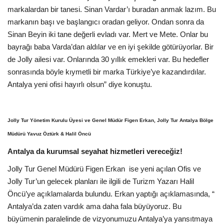
markalardan bir tanesi. Sinan Vardar’ı buradan anmak lazım. Bu
markanın başı ve başlangıcı oradan geliyor. Ondan sonra da
Sinan Beyin iki tane değerli evladı var. Mert ve Mete. Onlar bu
bayrağı baba Varda’dan aldılar ve en iyi şekilde götürüyorlar. Bir
de Jolly ailesi var. Onlarında 30 yıllık emekleri var. Bu hedefler
sonrasında böyle kıymetli bir marka Türkiye’ye kazandırdılar.
Antalya yeni ofisi hayırlı olsun” diye konuştu.
Jolly Tur Yönetim Kurulu Üyesi ve Genel Müdür Figen Erkan, Jolly Tur Antalya Bölge
Müdürü Yavuz Öztürk & Halil Öncü
Antalya da kurumsal seyahat hizmetleri vereceğiz!
Jolly Tur Genel Müdürü Figen Erkan ise yeni açılan Ofis ve
Jolly Tur’un gelecek planları ile ilgili de Turizm Yazarı Halil
Öncü’ye açıklamalarda bulundu. Erkan yaptığı açıklamasında, “
Antalya’da zaten vardık ama daha fala büyüyoruz. Bu
büyümenin paralelinde de vizyonumuzu Antalya’ya yansıtmaya