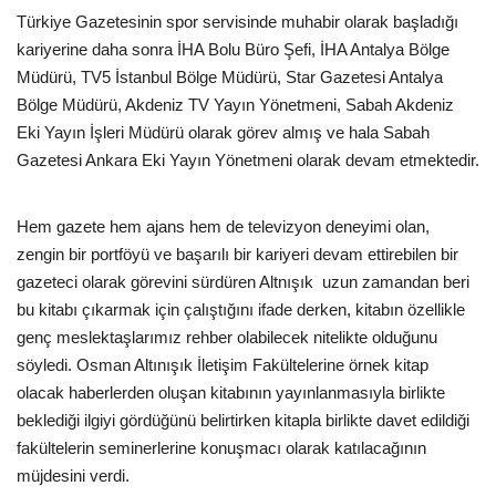
Türkiye Gazetesinin spor servisinde muhabir olarak başladığı
Araştırma - İnceleme
kariyerine daha sonra İHA Bolu Büro Şefi, İHA Antalya Bölge
Müdürü, TV5 İstanbul Bölge Müdürü, Star Gazetesi Antalya
Lezzet Durakları
Bölge Müdürü, Akdeniz TV Yayın Yönetmeni, Sabah Akdeniz
Eki Yayın İşleri Müdürü olarak görev almış ve hala Sabah
Gazetesi Ankara Eki Yayın Yönetmeni olarak devam etmektedir.
Röportajlar
Gezi - Yorum
Hem gazete hem ajans hem de televizyon deneyimi olan,
zengin bir portföyü ve başarılı bir kariyeri devam ettirebilen bir
Sizlerden Gelenler
gazeteci olarak görevini sürdüren Altnışık  uzun zamandan beri
bu kitabı çıkarmak için çalıştığını ifade derken, kitabın özellikle
Yorumlar
genç meslektaşlarımız rehber olabilecek nitelikte olduğunu
söyledi. Osman Altınışık İletişim Fakültelerine örnek kitap
Video Tanıtım
olacak haberlerden oluşan kitabının yayınlanmasıyla birlikte
beklediği ilgiyi gördüğünü belirtirken kitapla birlikte davet edildiği
Köşe Yazarları
fakültelerin seminerlerine konuşmacı olarak katılacağının
müjdesini verdi.