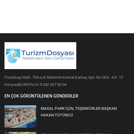
Pınarbaşı Mah. 704.sok Mehmet Kemal Kamaç Apt. No:28 K. 4 D. 13
Konyaaltı/ANTALYA 0 542 437 90 04
EN ÇOK GÖRÜNTÜLENEN GÖNDERILER
MASAL PARK İÇİN, TEŞEKKÜRLER BAŞKAN
HAKAN TÜTÜNCÜ