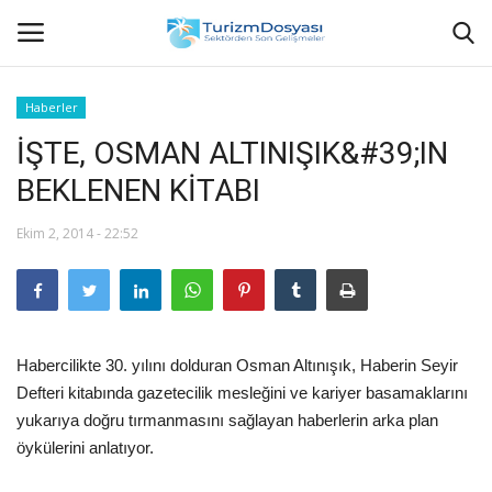
Haberler
İŞTE, OSMAN ALTINIŞIK&#39;IN
Anasayfa
BEKLENEN KİTABI
Bize Ulaşın
Ekim 2, 2014 - 22:52
Künye
Halil ÖNCÜ kimdir?
Habercilikte 30. yılını dolduran Osman Altınışık, Haberin Seyir
KVKK Aydınlatma Metni
Defteri kitabında gazetecilik mesleğini ve kariyer basamaklarını
yukarıya doğru tırmanmasını sağlayan haberlerin arka plan
Haberler
öykülerini anlatıyor.
Görüntülü