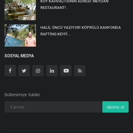
KÖY KAHVALTISININ ADRESİ: MEYDAN
RESTAURANT!..
HALİL ÖNCÜ YAZIYOR! KÖPRÜLÜ KANYONDA
RAFTİNG KEYFİ...
SOSYAL MEDYA
Bültenimize Katılın
Abone ol