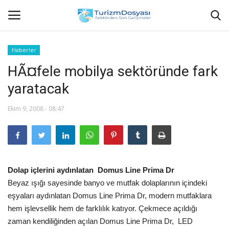
Haberler
HÃ¤fele mobilya sektöründe fark
Anasayfa
yaratacak
Bize Ulaşın
Ekim 9, 2008 - 08:47
Künye
Halil ÖNCÜ kimdir?
Dolap içlerini aydınlatan Domus Line Prima Dr
KVKK Aydınlatma Metni
Beyaz ışığı sayesinde banyo ve mutfak dolaplarının içindeki
eşyaları aydınlatan Domus Line Prima Dr, modern mutfaklara
Haberler
hem işlevsellik hem de farklılık katıyor. Çekmece açıldığı
zaman kendiliğinden açılan Domus Line Prima Dr, LED
Görüntülü