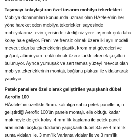
Galeri
Taşımayı kolaylaştıran özel tasarım mobilya tekerlekleri
Mobilya donanımları konusunda uzman olan HÃ¤fele’nin her
yöne hareket eden mobilya tekerlekleri sayesinde
mobilyalarınızı evin içerisinde istediğiniz yere taşımak çok daha
kolay hale geliyor. Frenli ve frensiz olmak üzere iki ayrı modeli
mevcut olan bu tekerleklerin plastik, krom mat gövdeleri ve
gri/jant, alüminyum renkli olmak üzere farklı tekerlek çeşitleri
bulunuyor. Ayrıca yumuşak ve sert temas yüzeyi mevcut olan
mobilya tekerleklerinin montajı, bağlantı plakası ile vidalanarak
yapılıyor.
Petek panellere özel olarak geliştirilen yapışkanlı dübel
Aerofix 100
HÃ¤fele’nin özellikle 4mm. kalınlığa sahip petek paneller için
geliştirdiği Aerofix 100’ün panele montajı, elle olduğu kadar
makineyle de çok kolay. 4 mm’ lik kaplama ile petek panel
arasındaki boşluğu dolduran yapışkanlı dübel 3.5 ve 4 mm’lik
sunta vidaları ile, 3 mm’lik Varianta vidalar ile ve 3 mm’lik