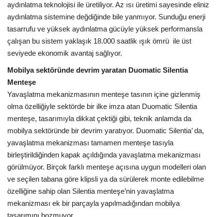
aydınlatma teknolojisi ile üretiliyor. Az ısı üretimi sayesinde eliniz
aydınlatma sistemine değdiğinde bile yanmıyor. Sunduğu enerji
Araştırma - İnceleme
tasarrufu ve yüksek aydınlatma gücüyle yüksek performansla
çalışan bu sistem yaklaşık 18.000 saatlik ışık ömrü ile üst
Lezzet Durakları
seviyede ekonomik avantaj sağlıyor.
Mobilya sektöründe devrim yaratan Duomatic Silentia
Röportajlar
Menteşe
Yavaşlatma mekanizmasının menteşe tasının içine gizlenmiş
Gezi - Yorum
olma özelliğiyle sektörde bir ilke imza atan Duomatic Silentia
menteşe, tasarımıyla dikkat çektiği gibi, teknik anlamda da
Sizlerden Gelenler
mobilya sektöründe bir devrim yaratıyor. Duomatic Silentia’ da,
yavaşlatma mekanizması tamamen menteşe tasıyla
Yorumlar
birleştirildiğinden kapak açıldığında yavaşlatma mekanizması
görülmüyor. Birçok farklı menteşe açısına uygun modelleri olan
Video Tanıtım
ve seçilen tabana göre klipsli ya da sürülerek monte edilebilme
özelliğine sahip olan Silentia menteşe’nin yavaşlatma
Köşe Yazarları
mekanizması ek bir parçayla yapılmadığından mobilya
tasarımını bozmuyor.