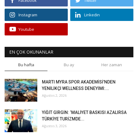
Facebook
Twitter
Instagram
Linkedin
Youtube
EN ÇOK OKUNANLAR
Bu hafta
Bu ay
Her zaman
MARTI MYRA SPOR AKADEMİSİ’NDEN
YENİLİKÇİ WELLNESS DENEYİMİ:...
Ağustos 2, 2026
YİĞİT GİRGİN: ‘MALİYET BASKISI AZALIRSA
TÜRKİYE TURİZMDE...
Ağustos 3, 2026