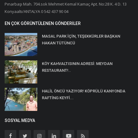
Pınarbaşı Mah. 704.sok Mehmet Kemal Kamaç Apt. No:28 K. 4 D. 13
Konyaaltı/ANTALYA 0 542 437 90 04
EN ÇOK GÖRÜNTÜLENEN GÖNDERILER
MASAL PARK İÇİN, TEŞEKKÜRLER BAŞKAN
HAKAN TÜTÜNCÜ
KÖY KAHVALTISININ ADRESİ: MEYDAN
RESTAURANT!..
HALİL ÖNCÜ YAZIYOR! KÖPRÜLÜ KANYONDA
RAFTİNG KEYFİ...
SOSYAL MEDYA