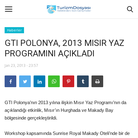
Haberler
GTI POLONYA, 2013 MISIR YAZ
Anasayfa
PROGRAMINI AÇIKLADI
Bize Ulaşın
Jan 23, 2013 - 23:57
Künye
Halil ÖNCÜ kimdir?
GTI Polonya’nın 2013 yılına ilişkin Mısır Yaz Programı’nın da
KVKK Aydınlatma Metni
açıklandığı etkinlik, Mısır’ın Hurghada ve Makady Bay
bölgesinde gerçekleştirildi.
Haberler
Workshop kapsamında Sunrise Royal Makady Oteli’nde bir de
Görüntülü