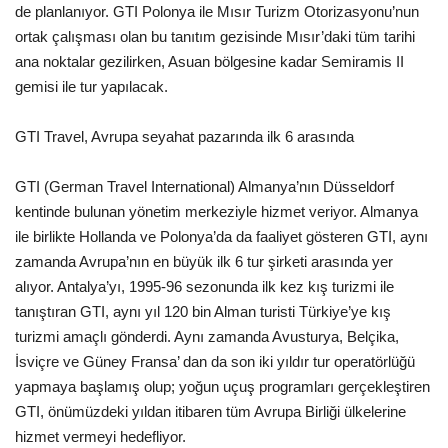
Galeri
de planlanıyor. GTI Polonya ile Mısır Turizm Otorizasyonu’nun
ortak çalışması olan bu tanıtım gezisinde Mısır’daki tüm tarihi
ana noktalar gezilirken, Asuan bölgesine kadar Semiramis II
gemisi ile tur yapılacak.
GTI Travel, Avrupa seyahat pazarında ilk 6 arasında
GTI (German Travel International) Almanya’nın Düsseldorf
kentinde bulunan yönetim merkeziyle hizmet veriyor. Almanya
ile birlikte Hollanda ve Polonya’da da faaliyet gösteren GTI, aynı
zamanda Avrupa’nın en büyük ilk 6 tur şirketi arasında yer
alıyor. Antalya’yı, 1995-96 sezonunda ilk kez kış turizmi ile
tanıştıran GTI, aynı yıl 120 bin Alman turisti Türkiye’ye kış
turizmi amaçlı gönderdi. Aynı zamanda Avusturya, Belçika,
İsviçre ve Güney Fransa’ dan da son iki yıldır tur operatörlüğü
yapmaya başlamış olup; yoğun uçuş programları gerçekleştiren
GTI, önümüzdeki yıldan itibaren tüm Avrupa Birliği ülkelerine
hizmet vermeyi hedefliyor.