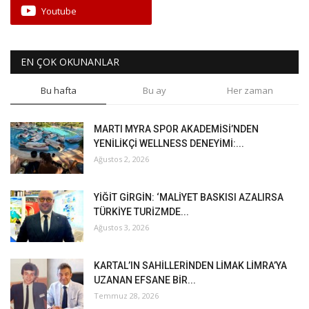
Youtube
EN ÇOK OKUNANLAR
Bu hafta
Bu ay
Her zaman
MARTI MYRA SPOR AKADEMİSİ’NDEN
YENİLİKÇİ WELLNESS DENEYİMİ:...
Ağustos 2, 2026
YİĞİT GİRGİN: ‘MALİYET BASKISI AZALIRSA
TÜRKİYE TURİZMDE...
Ağustos 3, 2026
KARTAL’IN SAHİLLERİNDEN LİMAK LİMRA’YA
UZANAN EFSANE BİR...
Temmuz 28, 2026