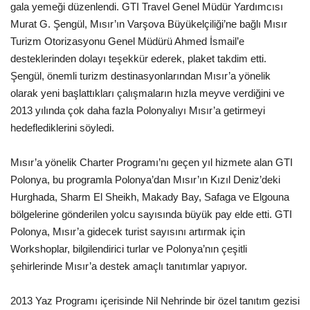
gala yemeği düzenlendi. GTI Travel Genel Müdür Yardımcısı
Murat G. Şengül, Mısır’ın Varşova Büyükelçiliği’ne bağlı Mısır
Araştırma - İnceleme
Turizm Otorizasyonu Genel Müdürü Ahmed İsmail’e
desteklerinden dolayı teşekkür ederek, plaket takdim etti.
Lezzet Durakları
Şengül, önemli turizm destinasyonlarından Mısır’a yönelik
olarak yeni başlattıkları çalışmaların hızla meyve verdiğini ve
Röportajlar
2013 yılında çok daha fazla Polonyalıyı Mısır’a getirmeyi
hedeflediklerini söyledi.
Gezi - Yorum
Mısır’a yönelik Charter Programı’nı geçen yıl hizmete alan GTI
Sizlerden Gelenler
Polonya, bu programla Polonya’dan Mısır’ın Kızıl Deniz’deki
Hurghada, Sharm El Sheikh, Makady Bay, Safaga ve Elgouna
Yorumlar
bölgelerine gönderilen yolcu sayısında büyük pay elde etti. GTI
Polonya, Mısır’a gidecek turist sayısını artırmak için
Video Tanıtım
Workshoplar, bilgilendirici turlar ve Polonya’nın çeşitli
şehirlerinde Mısır’a destek amaçlı tanıtımlar yapıyor.
Köşe Yazarları
2013 Yaz Programı içerisinde Nil Nehrinde bir özel tanıtım gezisi