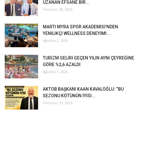
UZANAN EFSANE BİR...
Temmuz 28, 2026
MARTI MYRA SPOR AKADEMİSİ’NDEN
YENİLİKÇİ WELLNESS DENEYİMİ:...
Ağustos 2, 2026
TURİZM GELİRİ GEÇEN YILIN AYNI ÇEYREĞİNE
GÖRE %2,6 AZALDI
Ağustos 1, 2026
AKTOB BAŞKANI KAAN KAVALOĞLU: “BU
SEZONU KÖTÜNÜN İYİSİ...
Temmuz 31, 2026