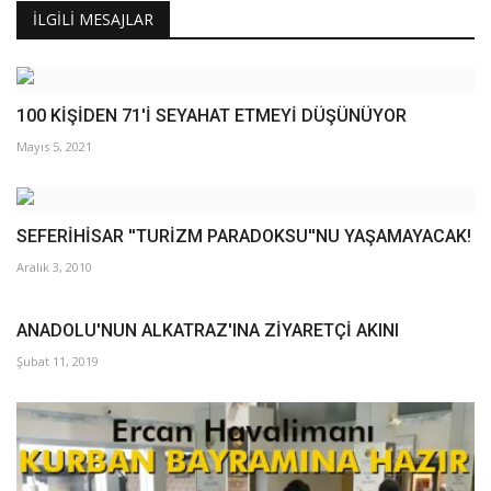
İLGILI MESAJLAR
100 KİŞİDEN 71'İ SEYAHAT ETMEYİ DÜŞÜNÜYOR
Mayıs 5, 2021
SEFERİHİSAR ''TURİZM PARADOKSU''NU YAŞAMAYACAK!
Aralık 3, 2010
ANADOLU'NUN ALKATRAZ'INA ZİYARETÇİ AKINI
Şubat 11, 2019