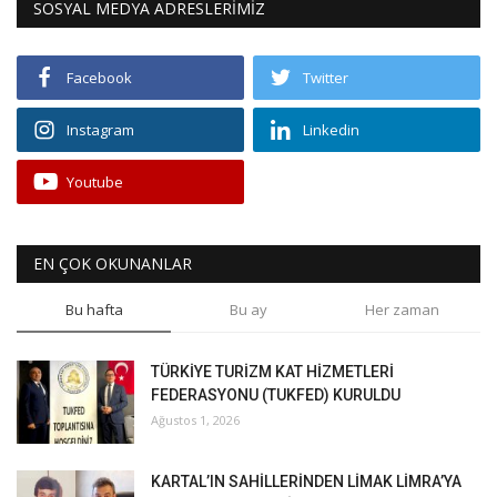
SOSYAL MEDYA ADRESLERİMİZ
Facebook
Twitter
Instagram
Linkedin
Youtube
EN ÇOK OKUNANLAR
Bu hafta
Bu ay
Her zaman
TÜRKİYE TURİZM KAT HİZMETLERİ
FEDERASYONU (TUKFED) KURULDU
Ağustos 1, 2026
KARTAL’IN SAHİLLERİNDEN LİMAK LİMRA’YA