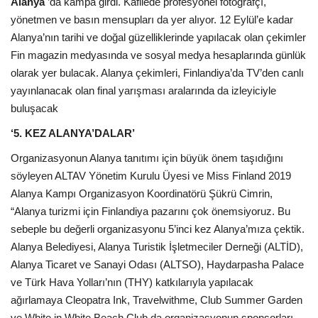
Alanya
’da kampa girdi. Kafilede profesyonel fotoğrafçı,
yönetmen ve basın mensupları da yer alıyor. 12 Eylül’e kadar
Araştırma - İnceleme
Alanya’nın tarihi ve doğal güzelliklerinde yapılacak olan çekimler
Fin magazin medyasında ve sosyal medya hesaplarında günlük
Lezzet Durakları
olarak yer bulacak. Alanya çekimleri, Finlandiya’da TV’den canlı
yayınlanacak olan final yarışması aralarında da izleyiciyle
Röportajlar
buluşacak
‘5. KEZ ALANYA’DALAR’
Gezi - Yorum
Organizasyonun Alanya tanıtımı için büyük önem taşıdığını
Sizlerden Gelenler
söyleyen ALTAV Yönetim Kurulu Üyesi ve Miss Finland 2019
Alanya Kampı Organizasyon Koordinatörü Şükrü Cimrin,
“Alanya turizmi için Finlandiya pazarını çok önemsiyoruz. Bu
Yorumlar
sebeple bu değerli organizasyonu 5’inci kez Alanya’mıza çektik.
Alanya Belediyesi, Alanya Turistik İşletmeciler Derneği (ALTİD),
Video Tanıtım
Alanya Ticaret ve Sanayi Odası (ALTSO), Haydarpasha Palace
ve Türk Hava Yolları’nın (THY) katkılarıyla yapılacak
Köşe Yazarları
ağırlamaya Cleopatra Ink, Travelwithme, Club Summer Garden
ve White in White Beach Club da organizasyonun sponsorları