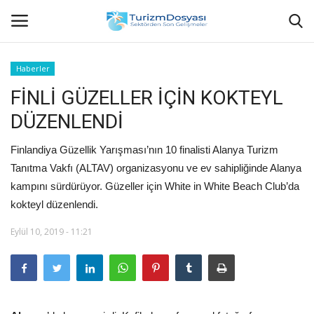
Haberler
FİNLİ GÜZELLER İÇİN KOKTEYL
Anasayfa
DÜZENLENDİ
Bize Ulaşın
Finlandiya Güzellik Yarışması’nın 10 finalisti Alanya Turizm
Künye
Tanıtma Vakfı (ALTAV) organizasyonu ve ev sahipliğinde Alanya
kampını sürdürüyor. Güzeller için White in White Beach Club’da
Halil ÖNCÜ kimdir?
kokteyl düzenlendi.
Eylül 10, 2019 - 11:21
KVKK Aydınlatma Metni
Haberler
Görüntülü