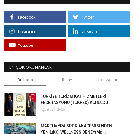
Facebook
Twitter
Instagram
Linkedin
Youtube
EN ÇOK OKUNANLAR
Bu hafta
Bu ay
Her zaman
TÜRKİYE TURİZM KAT HİZMETLERİ
FEDERASYONU (TUKFED) KURULDU
Ağustos 1, 2026
MARTI MYRA SPOR AKADEMİSİ’NDEN
YENİLİKÇİ WELLNESS DENEYİMİ:...