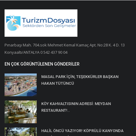
Pınarbaşı Mah. 704.sok Mehmet Kemal Kamaç Apt. No:28 K. 4 D. 13
Konyaaltı/ANTALYA 0 542 437 90 04
EN ÇOK GÖRÜNTÜLENEN GÖNDERILER
MASAL PARK İÇİN, TEŞEKKÜRLER BAŞKAN
HAKAN TÜTÜNCÜ
KÖY KAHVALTISININ ADRESİ: MEYDAN
RESTAURANT!..
HALİL ÖNCÜ YAZIYOR! KÖPRÜLÜ KANYONDA