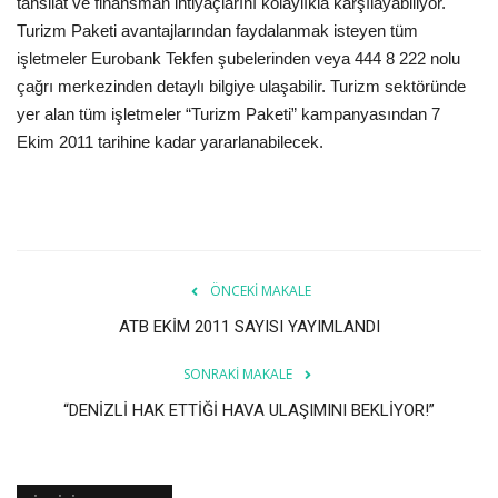
tahsilat ve finansman ihtiyaçlarını kolaylıkla karşılayabiliyor.
Turizm Paketi avantajlarından faydalanmak isteyen tüm
Araştırma - İnceleme
işletmeler Eurobank Tekfen şubelerinden veya 444 8 222 nolu
çağrı merkezinden detaylı bilgiye ulaşabilir. Turizm sektöründe
Lezzet Durakları
yer alan tüm işletmeler “Turizm Paketi” kampanyasından 7
Ekim 2011 tarihine kadar yararlanabilecek.
Röportajlar
Gezi - Yorum
Sizlerden Gelenler
ÖNCEKI MAKALE
ATB EKİM 2011 SAYISI YAYIMLANDI
Yorumlar
SONRAKI MAKALE
Video Tanıtım
“DENİZLİ HAK ETTİĞİ HAVA ULAŞIMINI BEKLİYOR!”
Köşe Yazarları