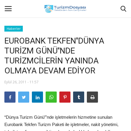
Haberler
EUROBANK TEKFEN''DÜNYA
Anasayfa
TURİZM GÜNÜ''NDE
Bize Ulaşın
TURİZMCİLERİN YANINDA
OLMAYA DEVAM EDİYOR
Künye
Eylül 26, 2011 - 11:57
Halil ÖNCÜ kimdir?
KVKK Aydınlatma Metni
Haberler
“Dünya Turizm Günü”’nde işletmelerin hizmetine sunulan
Eurobank Tekfen Turizm Paketi ile işletmeler, nakit yönetimi,
Görüntülü