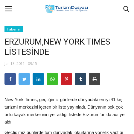
Haberler
ERZURUM,NEW YORK TIMES
Anasayfa
LİSTESİNDE
Bize Ulaşın
Jan 13, 2011 - 09:15
Künye
Halil ÖNCÜ kimdir?
New York Times, geçtiğimiz günlerde dünyadaki en iyi 41 kış
KVKK Aydınlatma Metni
turizmi merkezini içeren bir liste yayınladı. Dünyanın pek çok
ünlü kayak merkezinin yer aldığı listede Erzurum’un da adı yer
Haberler
aldı.
Görüntülü
Geçtiğimiz günlerde tüm dünyadaki okurlarına yönelik yaptığı