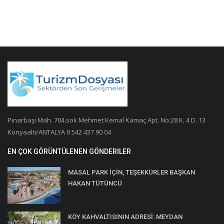
Pınarbaşı Mah. 704.sok Mehmet Kemal Kamaç Apt. No:28 K. 4 D. 13
Konyaaltı/ANTALYA 0 542 437 90 04
EN ÇOK GÖRÜNTÜLENEN GÖNDERILER
MASAL PARK İÇİN, TEŞEKKÜRLER BAŞKAN
HAKAN TÜTÜNCÜ
KÖY KAHVALTISININ ADRESİ: MEYDAN