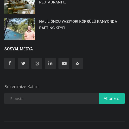
RESTAURANT!..
HALİL ÖNCÜ YAZIYOR! KÖPRÜLÜ KANYONDA
RAFTİNG KEYFİ...
SOSYAL MEDYA
Bültenimize Katılın
Abone ol