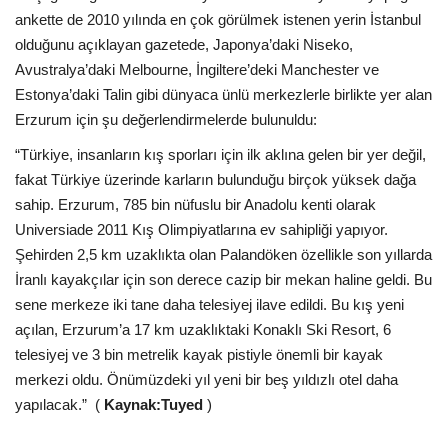
ankette de 2010 yılında en çok görülmek istenen yerin İstanbul
Araştırma - İnceleme
olduğunu açıklayan gazetede, Japonya’daki Niseko,
Avustralya’daki Melbourne, İngiltere’deki Manchester ve
Lezzet Durakları
Estonya’daki Talin gibi dünyaca ünlü merkezlerle birlikte yer alan
Erzurum için şu değerlendirmelerde bulunuldu:
Röportajlar
“Türkiye, insanların kış sporları için ilk aklına gelen bir yer değil,
fakat Türkiye üzerinde karların bulunduğu birçok yüksek dağa
Gezi - Yorum
sahip. Erzurum, 785 bin nüfuslu bir Anadolu kenti olarak
Universiade 2011 Kış Olimpiyatlarına ev sahipliği yapıyor.
Sizlerden Gelenler
Şehirden 2,5 km uzaklıkta olan Palandöken özellikle son yıllarda
İranlı kayakçılar için son derece cazip bir mekan haline geldi. Bu
Yorumlar
sene merkeze iki tane daha telesiyej ilave edildi. Bu kış yeni
açılan, Erzurum’a 17 km uzaklıktaki Konaklı Ski Resort, 6
Video Tanıtım
telesiyej ve 3 bin metrelik kayak pistiyle önemli bir kayak
merkezi oldu. Önümüzdeki yıl yeni bir beş yıldızlı otel daha
Köşe Yazarları
yapılacak.” (
Kaynak:Tuyed
)