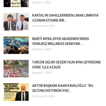
Ağustos 1, 2026
KARTAL’IN SAHİLLERİNDEN LİMAK LİMRA’YA
UZANAN EFSANE BİR...
Temmuz 28, 2026
MARTI MYRA SPOR AKADEMİSİ’NDEN
YENİLİKÇİ WELLNESS DENEYİMİ:...
Ağustos 2, 2026
TURİZM GELİRİ GEÇEN YILIN AYNI ÇEYREĞİNE
GÖRE %2,6 AZALDI
Ağustos 1, 2026
AKTOB BAŞKANI KAAN KAVALOĞLU: “BU
SEZONU KÖTÜNÜN İYİSİ...
Temmuz 31, 2026