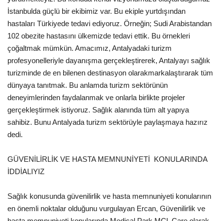
İstanbulda güçlü bir ekibimiz var. Bu ekiple yurtdışından
hastaları Türkiyede tedavi ediyoruz. Örneğin; Sudi Arabistandan
102 obezite hastasını ülkemizde tedavi ettik. Bu örnekleri
çoğaltmak mümkün. Amacımız, Antalyadaki turizm
profesyonelleriyle dayanışma gerçekleştirerek, Antalyayı sağlık
turizminde de en bilenen destinasyon olarakmarkalaştırarak tüm
dünyaya tanıtmak. Bu anlamda turizm sektörünün
deneyimlerinden faydalanmak ve onlarla birlikte projeler
gerçekleştirmek istiyoruz. Sağlık alanında tüm alt yapıya
sahibiz. Bunu Antalyada turizm sektörüyle paylaşmaya hazırız 
dedi.
GÜVENİLİRLİK VE HASTA MEMNUNİYETİ KONULARINDA
İDDİALIYIZ
Sağlık konusunda güvenilirlik ve hasta memnuniyeti konularının
en önemli noktalar olduğunu vurgulayan Ercan, Güvenilirlik ve
hasta memnuniyeti konularında Medical Park MCL Care olarak