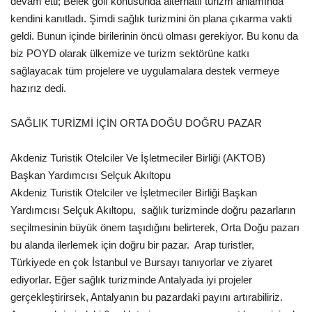
devam etti; Belek golf konusunda alternatif turizm anlamında
kendini kanıtladı. Şimdi sağlık turizmini ön plana çıkarma vakti
geldi. Bunun içinde birilerinin öncü olması gerekiyor. Bu konu da
biz POYD olarak ülkemize ve turizm sektörüne katkı
sağlayacak tüm projelere ve uygulamalara destek vermeye
hazırız dedi.
SAĞLIK TURİZMİ İÇİN ORTA DOĞU DOĞRU PAZAR
Akdeniz Turistik Otelciler Ve İşletmeciler Birliği (AKTOB)
Başkan Yardımcısı Selçuk Akıltopu
Akdeniz Turistik Otelciler ve İşletmeciler Birliği Başkan
Yardımcısı Selçuk Akıltopu, sağlık turizminde doğru pazarların
seçilmesinin büyük önem taşıdığını belirterek, Orta Doğu pazarı
bu alanda ilerlemek için doğru bir pazar. Arap turistler,
Türkiyede en çok İstanbul ve Bursayı tanıyorlar ve ziyaret
ediyorlar. Eğer sağlık turizminde Antalyada iyi projeler
gerçekleştirirsek, Antalyanın bu pazardaki payını artırabiliriz.