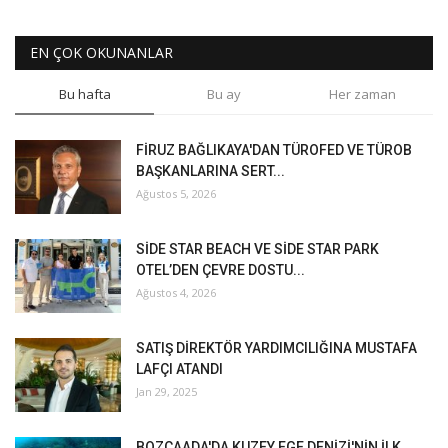
EN ÇOK OKUNANLAR
Bu hafta
Bu ay
Her zaman
FİRUZ BAĞLIKAYA'DAN TÜROFED VE TÜROB
BAŞKANLARINA SERT...
Ağustos 5, 2026
SİDE STAR BEACH VE SİDE STAR PARK
OTEL’DEN ÇEVRE DOSTU...
Ağustos 4, 2026
SATIŞ DİREKTÖR YARDIMCILIĞINA MUSTAFA
LAFÇI ATANDI
Jan 29, 2025
BOZCAADA'DA KUZEY EGE DENİZİ'NİN İLK