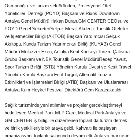
Osmanoğlu ve turizm sektöründen, Profesyonel Otel
Araştırma - İnceleme
Yöneticileri Derneği (POYD) Başkanı ve Rixos Downtown
Antalya Genel Müdürü Hakan Duran,GM CENTER CEOsu ve
POYD Genel SekreteriSelçuk Meral, Akdeniz Turistik Otelciler
Lezzet Durakları
ve İşletmeciler Birliği (AKTOB) Başkan Yardımcısı Selçuk
Akıltopu, Kundu Turizm Yatırımcıları Birliği (KUYAB) Genel
Röportajlar
Müdürü Mufazzer Eken, Antalya Kent Konseyi Turizm Çalışma
Grubu Başkanı ve NBK Touristik Genel MüdürüRecep Yavuz,
Gezi - Yorum
Spor Turizm Birliği (STB) Yönetim Kurulu Üyesi ve Kesit Travel
Yönetim Kurulu Başkanı Ferit Turgut, Alternatif Turizm
Sizlerden Gelenler
Etkinlikleri ve İşletmeleri Birliği (ATİB) Başkanı ve Uluslararası
Antalya Kum Heykel Festivali Direktörü Cem Karacakatıldı.
Yorumlar
Sağlık turizminde yeni atılımlar ve projeler gerçekleştirmeyi
Video Tanıtım
hedefleyen Medikal Park MLP Care, Medical Park Antalya ve
GM CENTER iş birliği ile düzenlenen toplantıda turizm dernek
Köşe Yazarları
ve birlik yetkilileriyle bir araya geldi. Kahvaltı ile başlayan
organizasyon, toplantı salonunda devam etti. Antalya markasını