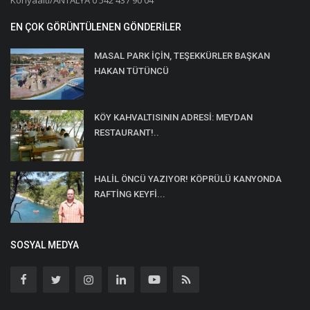
EN ÇOK GÖRÜNTÜLENEN GÖNDERILER
MASAL PARK İÇİN, TEŞEKKÜRLER BAŞKAN
HAKAN TÜTÜNCÜ
KÖY KAHVALTISININ ADRESİ: MEYDAN
RESTAURANT!..
HALİL ÖNCÜ YAZIYOR! KÖPRÜLÜ KANYONDA
RAFTİNG KEYFİ...
SOSYAL MEDYA