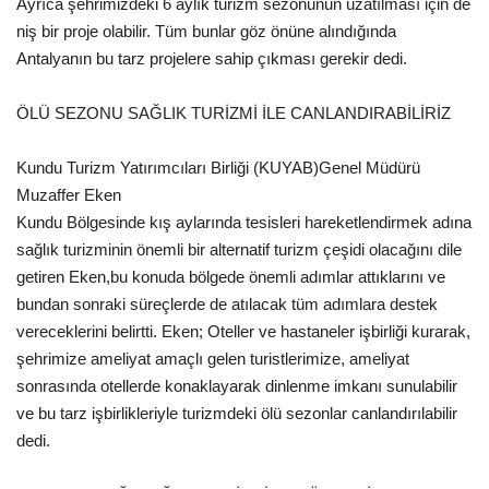
Ayrıca şehrimizdeki 6 aylık turizm sezonunun uzatılması için de
niş bir proje olabilir. Tüm bunlar göz önüne alındığında
Antalyanın bu tarz projelere sahip çıkması gerekir dedi.
ÖLÜ SEZONU SAĞLIK TURİZMİ İLE CANLANDIRABİLİRİZ
Kundu Turizm Yatırımcıları Birliği (KUYAB)Genel Müdürü
Muzaffer Eken
Kundu Bölgesinde kış aylarında tesisleri hareketlendirmek adına
sağlık turizminin önemli bir alternatif turizm çeşidi olacağını dile
getiren Eken,bu konuda bölgede önemli adımlar attıklarını ve
bundan sonraki süreçlerde de atılacak tüm adımlara destek
vereceklerini belirtti. Eken; Oteller ve hastaneler işbirliği kurarak,
şehrimize ameliyat amaçlı gelen turistlerimize, ameliyat
sonrasında otellerde konaklayarak dinlenme imkanı sunulabilir
ve bu tarz işbirlikleriyle turizmdeki ölü sezonlar canlandırılabilir 
dedi.