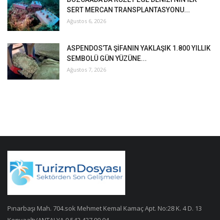
SERT MERCAN TRANSPLANTASYONU...
Ağustos 6, 2026
ASPENDOS’TA ŞİFANIN YAKLAŞIK 1.800 YILLIK
SEMBOLÜ GÜN YÜZÜNE...
Ağustos 7, 2026
Pınarbaşı Mah. 704.sok Mehmet Kemal Kamaç Apt. No:28 K. 4 D. 13
Konyaaltı/ANTALYA 0 542 437 90 04