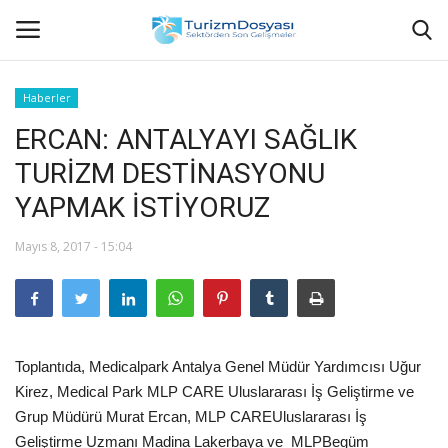
Haberler
ERCAN: ANTALYAYI SAĞLIK
Anasayfa
TURİZM DESTİNASYONU
Bize Ulaşın
YAPMAK İSTİYORUZ
Künye
Mayıs 8, 2017 - 15:04
Halil ÖNCÜ kimdir?
KVKK Aydınlatma Metni
Toplantıda, Medicalpark Antalya Genel Müdür Yardımcısı Uğur
Haberler
Kirez, Medical Park MLP CARE Uluslararası İş Geliştirme ve
Grup Müdürü Murat Ercan, MLP CAREUluslararası İş
Görüntülü
Geliştirme Uzmanı Madina Lakerbaya ve MLPBegüm