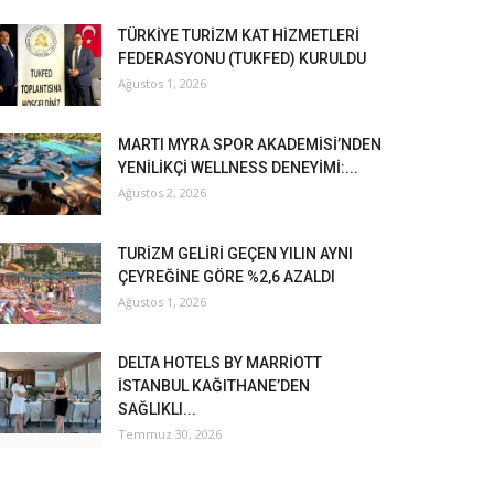
TÜRKİYE TURİZM KAT HİZMETLERİ
FEDERASYONU (TUKFED) KURULDU
Ağustos 1, 2026
MARTI MYRA SPOR AKADEMİSİ’NDEN
YENİLİKÇİ WELLNESS DENEYİMİ:...
Ağustos 2, 2026
TURİZM GELİRİ GEÇEN YILIN AYNI
ÇEYREĞİNE GÖRE %2,6 AZALDI
Ağustos 1, 2026
DELTA HOTELS BY MARRİOTT
İSTANBUL KAĞITHANE’DEN
SAĞLIKLI...
Temmuz 30, 2026