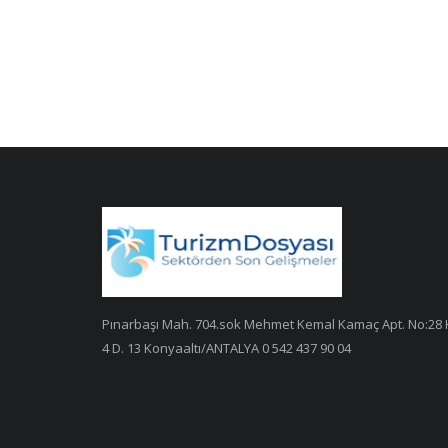
Pınarbaşı Mah. 704.sok Mehmet Kemal Kamaç Apt. No:28 
4 D. 13 Konyaaltı/ANTALYA 0 542 437 90 04