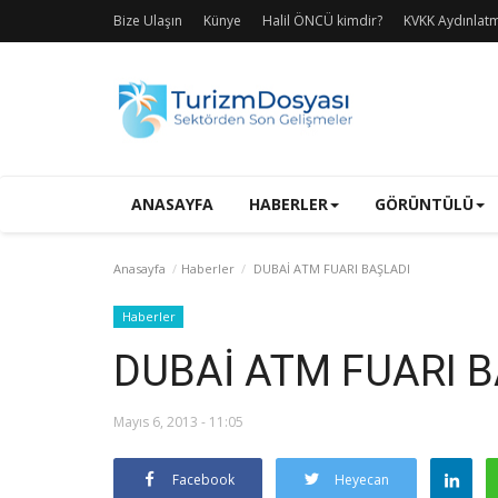
Bize Ulaşın
Künye
Halil ÖNCÜ kimdir?
KVKK Aydınlat
ANASAYFA
HABERLER
GÖRÜNTÜLÜ
Anasayfa
Haberler
DUBAİ ATM FUARI BAŞLADI
Haberler
DUBAİ ATM FUARI 
Mayıs 6, 2013 - 11:05
Facebook
Heyecan