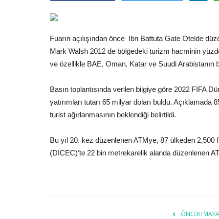
Fuarın açılışından önce Ibn Battuta Gate Otelde dü
Mark Walsh 2012 de bölgedeki turizm hacminin yüzde 4
ve özellikle BAE, Oman, Katar ve Suudi Arabistanın b
Basın toplantısında verilen bilgiye göre 2022 FIFA Dü
yatırımları tutarı 65 milyar doları buldu. Açıklamada 
turist ağırlanmasının beklendiği belirtildi.
Bu yıl 20. kez düzenlenen ATMye, 87 ülkeden 2,500 f
(DICEC)'te 22 bin metrekarelik alanda düzenlenen ATM
ÖNCEKI MAKA