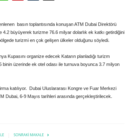
zenlenen basın toplantısında konuşan ATM Dubai Direktörü
.2 büyüyerek turizme 76.6 milyar dolarlık ek katkı getirdiğini
ölgede turizmi en çok gelişen ülkeler olduğunu söyledi.
nya Kupasını organize edecek Katarın planladığı turizm
85 binin üzerinde ek otel odası ile turnuva boyunca 3.7 milyon
irma katılıyor. Dubai Uluslararası Kongre ve Fuar Merkezi
 Dubai, 6-9 Mayıs tarihleri arasında gerçekleştirilecek.
LE
SONRAKI MAKALE