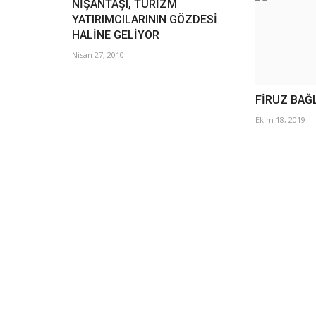
NİŞANTAŞI, TURİZM
YATIRIMCILARININ GÖZDESİ
HALİNE GELİYOR
Nisan 27, 2010
FİRUZ BAĞLI
Ekim 18, 2019