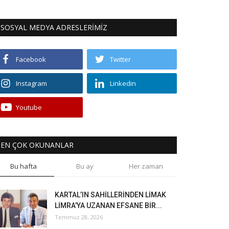
SOSYAL MEDYA ADRESLERİMİZ
Facebook
Twitter
Instagram
Linkedin
Youtube
EN ÇOK OKUNANLAR
Bu hafta
Bu ay
Her zaman
KARTAL’IN SAHİLLERİNDEN LİMAK
LİMRA’YA UZANAN EFSANE BİR...
Temmuz 28, 2026