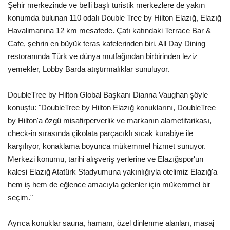
Şehir merkezinde ve belli başlı turistik merkezlere de yakın
konumda bulunan 110 odalı Double Tree by Hilton Elazığ, Elazığ
Araştırma - İnceleme
Havalimanına 12 km mesafede. Çatı katındaki Terrace Bar &
Cafe, şehrin en büyük teras kafelerinden biri. All Day Dining
Lezzet Durakları
restoranında Türk ve dünya mutfağından birbirinden leziz
yemekler, Lobby Barda atıştırmalıklar sunuluyor.
Röportajlar
DoubleTree by Hilton Global Başkanı Dianna Vaughan şöyle
Gezi - Yorum
konuştu: "DoubleTree by Hilton Elazığ konuklarını, DoubleTree
by Hilton'a özgü misafirperverlik ve markanın alametifarikası,
Sizlerden Gelenler
check-in sırasında çikolata parçacıklı sıcak kurabiye ile
karşılıyor, konaklama boyunca mükemmel hizmet sunuyor.
Yorumlar
Merkezi konumu, tarihi alışveriş yerlerine ve Elazığspor'un
kalesi Elazığ Atatürk Stadyumuna yakınlığıyla otelimiz Elazığ'a
Video Tanıtım
hem iş hem de eğlence amacıyla gelenler için mükemmel bir
seçim."
Köşe Yazarları
Ayrıca konuklar sauna, hamam, özel dinlenme alanları, masaj