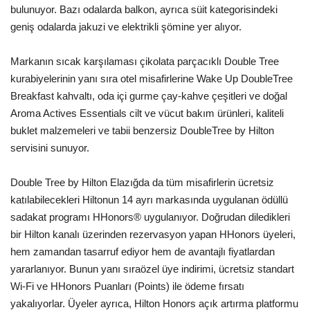
bulunuyor. Bazı odalarda balkon, ayrıca süit kategorisindeki
geniş odalarda jakuzi ve elektrikli şömine yer alıyor.
Markanın sıcak karşılaması çikolata parçacıklı Double Tree
kurabiyelerinin yanı sıra otel misafirlerine Wake Up DoubleTree
Breakfast kahvaltı, oda içi gurme çay-kahve çeşitleri ve doğal
Aroma Actives Essentials cilt ve vücut bakım ürünleri, kaliteli
buklet malzemeleri ve tabii benzersiz DoubleTree by Hilton
servisini sunuyor.
Double Tree by Hilton Elazığda da tüm misafirlerin ücretsiz
katılabilecekleri Hiltonun 14 ayrı markasında uygulanan ödüllü
sadakat programı HHonors® uygulanıyor. Doğrudan diledikleri
bir Hilton kanalı üzerinden rezervasyon yapan HHonors üyeleri,
hem zamandan tasarruf ediyor hem de avantajlı fiyatlardan
yararlanıyor. Bunun yanı sıraözel üye indirimi, ücretsiz standart
Wi-Fi ve HHonors Puanları (Points) ile ödeme fırsatı
yakalıyorlar. Üyeler ayrıca, Hilton Honors açık artırma platformu