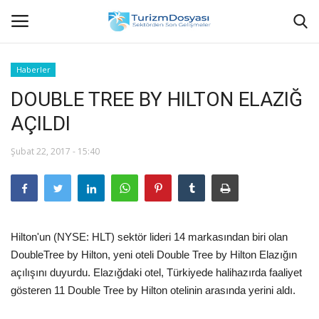
Haberler
DOUBLE TREE BY HILTON ELAZIĞ
Anasayfa
AÇILDI
Bize Ulaşın
Şubat 22, 2017 - 15:40
Künye
Halil ÖNCÜ kimdir?
Hilton'un (NYSE: HLT) sektör lideri 14 markasından biri olan
KVKK Aydınlatma Metni
DoubleTree by Hilton, yeni oteli Double Tree by Hilton Elazığın
açılışını duyurdu. Elazığdaki otel, Türkiyede halihazırda faaliyet
Haberler
gösteren 11 Double Tree by Hilton otelinin arasında yerini aldı.
Görüntülü