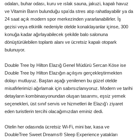
Galeri
odaları, buhar odası, kuru ve ıslak sauna, jakuzi, kapalı havuz
ve Vitamin Barın bulunduğu spa'da stres atıp rahatlayabilir ya da
24 saat açık modern spor merkezinden yararlanabilirler. İş
gezisi veya etkinlik nedeniyle otelde konaklayanlar içinse, 300
konuğa kadar ağırlayabilecek şekilde balo salonuna
dönüştürülebilen toplantı alanı ve ücretsiz kapalı otopark
bulunuyor.
Double Tree by Hilton Elazığ Genel Müdürü Sercan Köse ise
Double Tree by Hilton Elazığın açılışını gerçekleştirmekten
dolayı mutluyuz. Baştan aşağı yenilenen bu güzel otelde
misafirlerimizi ağırlamak için sabırsızlanıyoruz. Modern ve tarihi
detayların kombinasyonundan oluşan tasarımı, eşsiz yemek
seçenekleri, üst sınıf servis ve hizmetleri ile Elazığ'ı ziyaret
eden turistlerin tercihi olacağımızdan eminiz dedi.
Otelin her odasında ücretsiz Wi-Fi, mini bar, kasa ve
DoubleTree Sweet Dreams® Sleep Experience yatakları