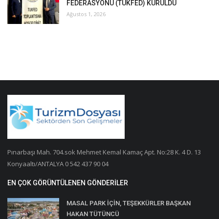
FEDERASYONU (TUKFED) KURULDU
Ağustos 1, 2026
Pınarbaşı Mah. 704.sok Mehmet Kemal Kamaç Apt. No:28 K. 4 D. 13
Konyaaltı/ANTALYA 0 542 437 90 04
EN ÇOK GÖRÜNTÜLENEN GÖNDERILER
MASAL PARK İÇİN, TEŞEKKÜRLER BAŞKAN
HAKAN TÜTÜNCÜ