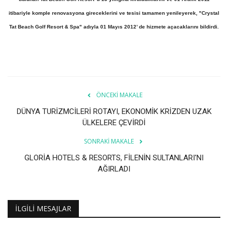
itibariyle komple renovasyona gireceklerini ve tesisi tamamen yenileyerek, "Crystal
Araştırma - İnceleme
Tat Beach Golf Resort & Spa" adıyla 01 Mayıs 2012’ de hizmete açacaklarını bildirdi.
Lezzet Durakları
Röportajlar
ÖNCEKI MAKALE
Gezi - Yorum
DÜNYA TURİZMCİLERİ ROTAYI, EKONOMİK KRİZDEN UZAK
ÜLKELERE ÇEVİRDİ
Sizlerden Gelenler
SONRAKI MAKALE
Yorumlar
GLORİA HOTELS & RESORTS, FİLENİN SULTANLARI'NI
AĞIRLADI
Video Tanıtım
Köşe Yazarları
İLGILI MESAJLAR