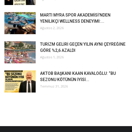
MARTI MYRA SPOR AKADEMİSİ’NDEN
YENİLİKÇİ WELLNESS DENEYİMİ:...
Ağustos 2, 2026
TURİZM GELİRİ GEÇEN YILIN AYNI ÇEYREĞİNE
GÖRE %2,6 AZALDI
Ağustos 1, 2026
AKTOB BAŞKANI KAAN KAVALOĞLU: “BU
SEZONU KÖTÜNÜN İYİSİ...
Temmuz 31, 2026