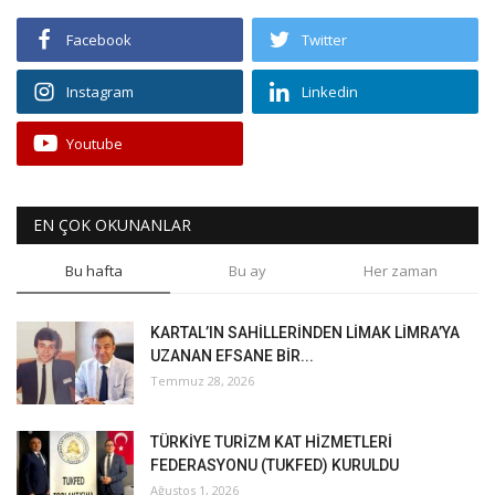
Facebook
Twitter
Instagram
Linkedin
Youtube
EN ÇOK OKUNANLAR
Bu hafta
Bu ay
Her zaman
KARTAL’IN SAHİLLERİNDEN LİMAK LİMRA’YA
UZANAN EFSANE BİR...
Temmuz 28, 2026
TÜRKİYE TURİZM KAT HİZMETLERİ
FEDERASYONU (TUKFED) KURULDU
Ağustos 1, 2026