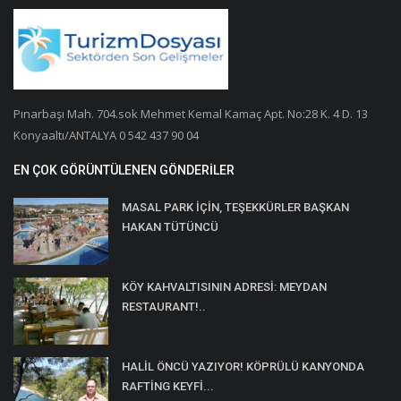
Pınarbaşı Mah. 704.sok Mehmet Kemal Kamaç Apt. No:28 K. 4 D. 13
Konyaaltı/ANTALYA 0 542 437 90 04
EN ÇOK GÖRÜNTÜLENEN GÖNDERILER
MASAL PARK İÇİN, TEŞEKKÜRLER BAŞKAN
HAKAN TÜTÜNCÜ
KÖY KAHVALTISININ ADRESİ: MEYDAN
RESTAURANT!..
HALİL ÖNCÜ YAZIYOR! KÖPRÜLÜ KANYONDA
RAFTİNG KEYFİ...