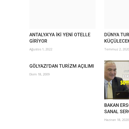
ANTALYA'YA İKİ YENİ OTELLE
DÜNYA TUR
GİRİYOR
KÜÇÜLECE
Ağustos 1, 2022
Temmuz 2, 202
GÖLYAZI'DAN TURİZM AÇILIMI
Ekim 18, 2009
BAKAN ERS
SANAL SER
Haziran 18, 2020