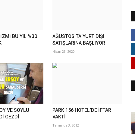
İZMİ BU YIL %30
AĞUSTOS'TA YURT DIŞI
K
SATIŞLARINA BAŞLIYOR
0
Nisan 23, 2020
OY VE SOYLU
PARK 156 HOTEL'DE İFTAR
Gİ GEZDİ
VAKTİ
Temmuz 3, 2012