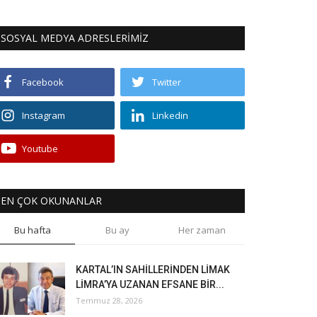
SOSYAL MEDYA ADRESLERİMİZ
Facebook
Twitter
Instagram
Linkedin
Youtube
EN ÇOK OKUNANLAR
Bu hafta
Bu ay
Her zaman
KARTAL’IN SAHİLLERİNDEN LİMAK
LİMRA’YA UZANAN EFSANE BİR...
Temmuz 28, 2026