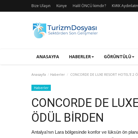
Bize Ulaşın
Künye
Halil ÖNCÜ kimdir?
KVKK Aydınlat
ANASAYFA
HABERLER
GÖRÜNTÜLÜ
Anasayfa
Haberler
CONCORDE DE LUXE RESORT HOTEL'E 2 
Haberler
CONCORDE DE LUXE
ÖDÜL BİRDEN
Antalya’nın Lara bölgesinde konfor ve lüksün ön plana