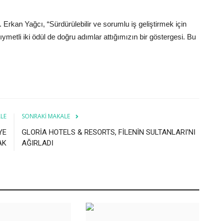
rkan Yağcı, “Sürdürülebilir ve sorumlu iş geliştirmek için
metli iki ödül de doğru adımlar attığımızın bir göstergesi. Bu
LE
SONRAKI MAKALE
YE
GLORİA HOTELS & RESORTS, FİLENİN SULTANLARI'NI
AK
AĞIRLADI