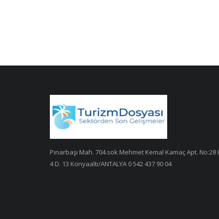
Pınarbaşı Mah. 704.sok Mehmet Kemal Kamaç Apt. No:28 
4 D. 13 Konyaaltı/ANTALYA 0 542 437 90 04