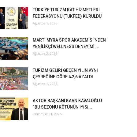
TÜRKİYE TURİZM KAT HİZMETLERİ
FEDERASYONU (TUKFED) KURULDU
Ağustos 1, 2026
MARTI MYRA SPOR AKADEMİSİ’NDEN
YENİLİKÇİ WELLNESS DENEYİMİ:...
Ağustos 2, 2026
TURİZM GELİRİ GEÇEN YILIN AYNI
ÇEYREĞİNE GÖRE %2,6 AZALDI
Ağustos 1, 2026
AKTOB BAŞKANI KAAN KAVALOĞLU:
“BU SEZONU KÖTÜNÜN İYİSİ...
Temmuz 31, 2026