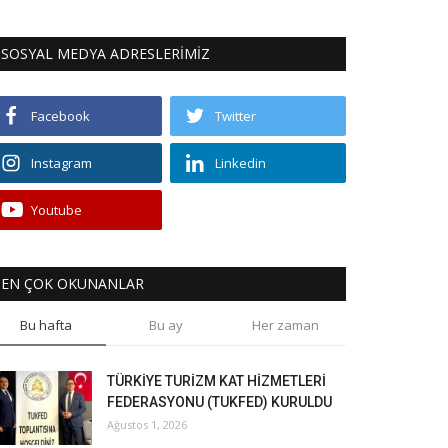
SOSYAL MEDYA ADRESLERİMİZ
Facebook
Twitter
Instagram
Linkedin
Youtube
EN ÇOK OKUNANLAR
Bu hafta
Bu ay
Her zaman
TÜRKİYE TURİZM KAT HİZMETLERİ
FEDERASYONU (TUKFED) KURULDU
Ağustos 1, 2026