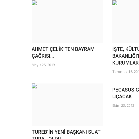
AHMET ÇELİK'TEN BAYRAM
İŞTE, KÜLT
ÇAĞRISI...
BAKANLIĞI
KURUMLAR
Mayıs 25, 2019
Temmuz 16, 20
PEGASUS G
UÇACAK
Ekim 23, 2012
TUREB'İN YENİ BAŞKANI SUAT
TURAL OLDU