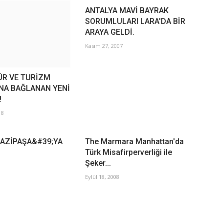
ANTALYA MAVİ BAYRAK
SORUMLULARI LARA'DA BİR
ARAYA GELDİ.
Kasım 27, 2007
ÜR VE TURİZM
'NA BAĞLANAN YENİ
!
18
AZİPAŞA&#39;YA
The Marmara Manhattan'da
Türk Misafirperverliği ile
Şeker...
Eylül 18, 2008