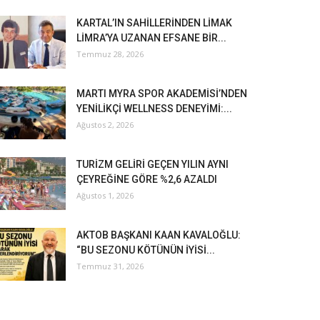
KARTAL’IN SAHİLLERİNDEN LİMAK
LİMRA’YA UZANAN EFSANE BİR...
Temmuz 28, 2026
MARTI MYRA SPOR AKADEMİSİ’NDEN
YENİLİKÇİ WELLNESS DENEYİMİ:...
Ağustos 2, 2026
TURİZM GELİRİ GEÇEN YILIN AYNI
ÇEYREĞİNE GÖRE %2,6 AZALDI
Ağustos 1, 2026
AKTOB BAŞKANI KAAN KAVALOĞLU:
“BU SEZONU KÖTÜNÜN İYİSİ...
Temmuz 31, 2026