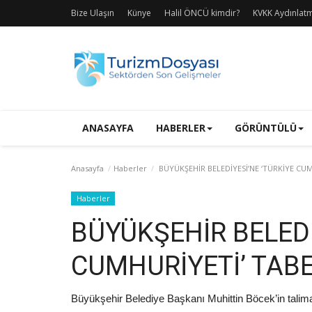
Bize Ulaşın
Künye
Halil ÖNCÜ kimdir?
KVKK Aydınlat
ANASAYFA
HABERLER
GÖRÜNTÜLÜ
Anasayfa
Haberler
BÜYÜKŞEHİR BELEDİYESİ’NE ‘TÜRKİYE CUM
Haberler
BÜYÜKŞEHİR BELEDİ
CUMHURİYETİ’ TABE
Büyükşehir Belediye Başkanı Muhittin Böcek’in talimat