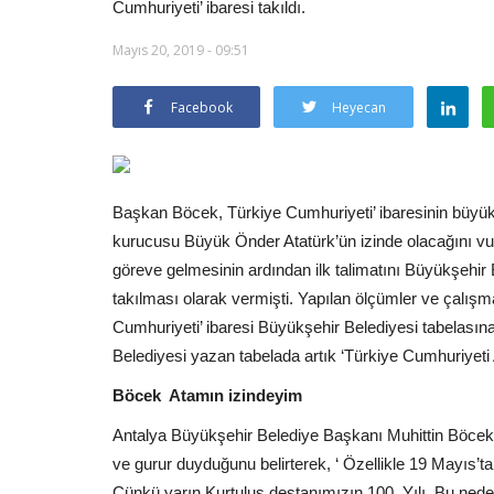
Cumhuriyeti’ ibaresi takıldı.
Mayıs 20, 2019 - 09:51
Facebook
Heyecan
Başkan Böcek, Türkiye Cumhuriyeti’ ibaresinin büyük 
kurucusu Büyük Önder Atatürk’ün izinde olacağını v
göreve gelmesinin ardından ilk talimatını Büyükşehir 
takılması olarak vermişti. Yapılan ölçümler ve çalışm
Cumhuriyeti’ ibaresi Büyükşehir Belediyesi tabelası
Belediyesi yazan tabelada artık ‘Türkiye Cumhuriyeti
Böcek Atamın izindeyim
Antalya Büyükşehir Belediye Başkanı Muhittin Böcek, 
ve gurur duyduğunu belirterek, ‘ Özellikle 19 Mayıs’t
Çünkü yarın Kurtuluş destanımızın 100. Yılı. Bu ne