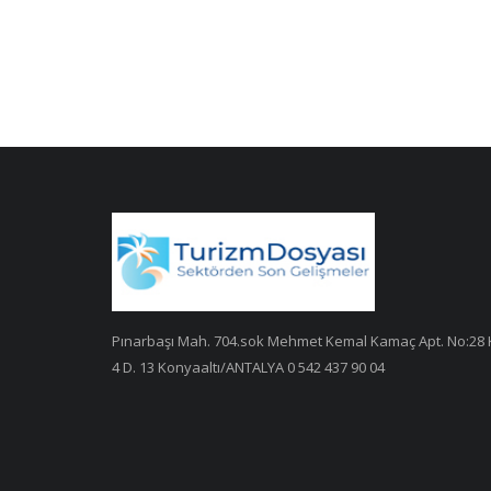
Pınarbaşı Mah. 704.sok Mehmet Kemal Kamaç Apt. No:28 
4 D. 13 Konyaaltı/ANTALYA 0 542 437 90 04