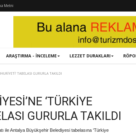
ma Metni
ARAŞTIRMA - İNCELEME
LEZZET DURAKLARI
RÖPO
HURİYETİ’ TABELASI GURURLA TAKILDI
YESİ’NE ‘TÜRKİYE
LASI GURURLA TAKILDI
ı ile Antalya Büyükşehir Belediyesi tabelasına ‘Türkiye