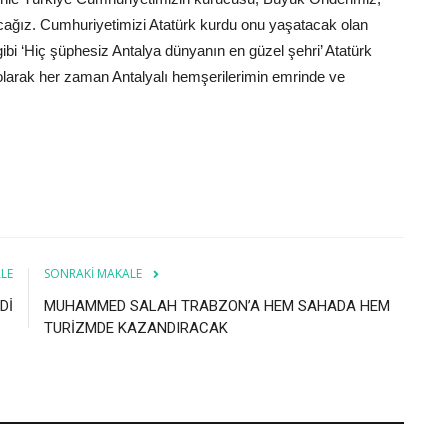
cağız. Cumhuriyetimizi Atatürk kurdu onu yaşatacak olan
 gibi ‘Hiç şüphesiz Antalya dünyanın en güzel şehri’ Atatürk
 olarak her zaman Antalyalı hemşerilerimin emrinde ve
LE
SONRAKI MAKALE
Dİ
MUHAMMED SALAH TRABZON’A HEM SAHADA HEM
TURİZMDE KAZANDIRACAK