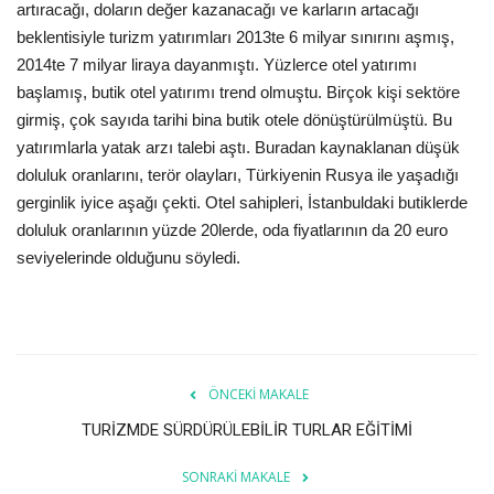
artıracağı, doların değer kazanacağı ve karların artacağı
beklentisiyle turizm yatırımları 2013te 6 milyar sınırını aşmış,
Araştırma - İnceleme
2014te 7 milyar liraya dayanmıştı. Yüzlerce otel yatırımı
başlamış, butik otel yatırımı trend olmuştu. Birçok kişi sektöre
Lezzet Durakları
girmiş, çok sayıda tarihi bina butik otele dönüştürülmüştü. Bu
yatırımlarla yatak arzı talebi aştı. Buradan kaynaklanan düşük
Röportajlar
doluluk oranlarını, terör olayları, Türkiyenin Rusya ile yaşadığı
gerginlik iyice aşağı çekti. Otel sahipleri, İstanbuldaki butiklerde
Gezi - Yorum
doluluk oranlarının yüzde 20lerde, oda fiyatlarının da 20 euro
seviyelerinde olduğunu söyledi.
Sizlerden Gelenler
Yorumlar
Video Tanıtım
ÖNCEKI MAKALE
TURİZMDE SÜRDÜRÜLEBİLİR TURLAR EĞİTİMİ
Köşe Yazarları
SONRAKI MAKALE