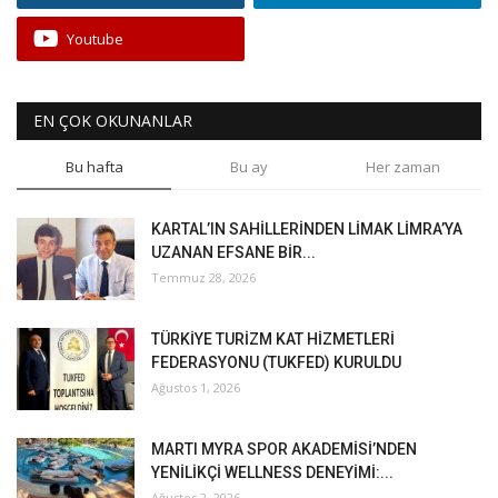
Youtube
EN ÇOK OKUNANLAR
Bu hafta
Bu ay
Her zaman
KARTAL’IN SAHİLLERİNDEN LİMAK LİMRA’YA
UZANAN EFSANE BİR...
Temmuz 28, 2026
TÜRKİYE TURİZM KAT HİZMETLERİ
FEDERASYONU (TUKFED) KURULDU
Ağustos 1, 2026
MARTI MYRA SPOR AKADEMİSİ’NDEN
YENİLİKÇİ WELLNESS DENEYİMİ:...
Ağustos 2, 2026