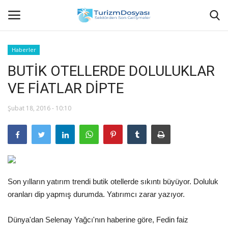
Haberler
BUTİK OTELLERDE DOLULUKLAR
Anasayfa
VE FİATLAR DİPTE
Bize Ulaşın
Şubat 18, 2016 - 10:10
Künye
Halil ÖNCÜ kimdir?
KVKK Aydınlatma Metni
Son yılların yatırım trendi butik otellerde sıkıntı büyüyor. Doluluk
oranları dip yapmış durumda. Yatırımcı zarar yazıyor.
Haberler
Dünya'dan Selenay Yağcı'nın haberine göre, Fedin faiz
Görüntülü