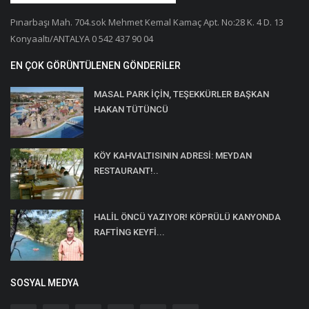
Pınarbaşı Mah. 704.sok Mehmet Kemal Kamaç Apt. No:28 K. 4 D. 13
Konyaaltı/ANTALYA 0 542 437 90 04
EN ÇOK GÖRÜNTÜLENEN GÖNDERILER
MASAL PARK İÇİN, TEŞEKKÜRLER BAŞKAN
HAKAN TÜTÜNCÜ
KÖY KAHVALTISININ ADRESİ: MEYDAN
RESTAURANT!..
HALİL ÖNCÜ YAZIYOR! KÖPRÜLÜ KANYONDA
RAFTİNG KEYFİ...
SOSYAL MEDYA