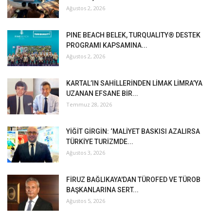
Ağustos 2, 2026
PINE BEACH BELEK, TURQUALITY® DESTEK
PROGRAMI KAPSAMINA...
Ağustos 2, 2026
KARTAL’IN SAHİLLERİNDEN LİMAK LİMRA’YA
UZANAN EFSANE BİR...
Temmuz 28, 2026
YİĞİT GİRGİN: ‘MALİYET BASKISI AZALIRSA
TÜRKİYE TURİZMDE...
Ağustos 3, 2026
FİRUZ BAĞLIKAYA'DAN TÜROFED VE TÜROB
BAŞKANLARINA SERT...
Ağustos 5, 2026