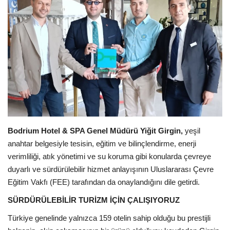
Araştırma - İnceleme
Lezzet Durakları
Röportajlar
Gezi - Yorum
Sizlerden Gelenler
Bodrium Hotel & SPA Genel Müdürü Yiğit Girgin,
yeşil
anahtar belgesiyle tesisin, eğitim ve bilinçlendirme, enerji
Yorumlar
verimliliği, atık yönetimi ve su koruma gibi konularda çevreye
duyarlı ve sürdürülebilir hizmet anlayışının Uluslararası Çevre
Video Tanıtım
Eğitim Vakfı (FEE) tarafından da onaylandığını dile getirdi.
SÜRDÜRÜLEBİLİR TURİZM İÇİN ÇALIŞIYORUZ
Köşe Yazarları
Türkiye genelinde yalnızca 159 otelin sahip olduğu bu prestijli