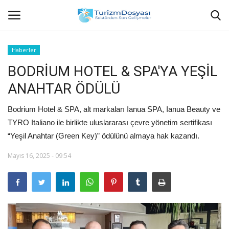
Haberler
BODRİUM HOTEL & SPA'YA YEŞİL
Anasayfa
ANAHTAR ÖDÜLÜ
Bize Ulaşın
Bodrium Hotel & SPA, alt markaları Ianua SPA, Ianua Beauty ve
Künye
TYRO Italiano ile birlikte uluslararası çevre yönetim sertifikası
“Yeşil Anahtar (Green Key)” ödülünü almaya hak kazandı.
Halil ÖNCÜ kimdir?
Mayıs 16, 2025 - 09:54
KVKK Aydınlatma Metni
Haberler
Görüntülü