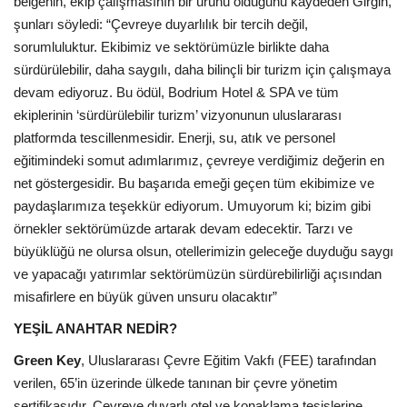
belgenin, ekip çalışmasının bir ürünü olduğunu kaydeden Girgin,
Galeri
şunları söyledi: “Çevreye duyarlılık bir tercih değil,
sorumluluktur. Ekibimiz ve sektörümüzle birlikte daha
sürdürülebilir, daha saygılı, daha bilinçli bir turizm için çalışmaya
devam ediyoruz. Bu ödül, Bodrium Hotel & SPA ve tüm
ekiplerinin ‘sürdürülebilir turizm’ vizyonunun uluslararası
platformda tescillenmesidir. Enerji, su, atık ve personel
eğitimindeki somut adımlarımız, çevreye verdiğimiz değerin en
net göstergesidir. Bu başarıda emeği geçen tüm ekibimize ve
paydaşlarımıza teşekkür ediyorum. Umuyorum ki; bizim gibi
örnekler sektörümüzde artarak devam edecektir. Tarzı ve
büyüklüğü ne olursa olsun, otellerimizin geleceğe duyduğu saygı
ve yapacağı yatırımlar sektörümüzün sürdürebilirliği açısından
misafirlere en büyük güven unsuru olacaktır”
YEŞİL ANAHTAR NEDİR?
Green Key
, Uluslararası Çevre Eğitim Vakfı (FEE) tarafından
verilen, 65’in üzerinde ülkede tanınan bir çevre yönetim
sertifikasıdır. Çevreye duyarlı otel ve konaklama tesislerine