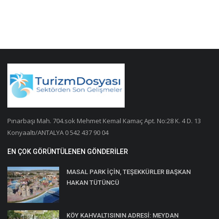
Pınarbaşı Mah. 704.sok Mehmet Kemal Kamaç Apt. No:28 K. 4 D. 13
Konyaaltı/ANTALYA 0 542 437 90 04
EN ÇOK GÖRÜNTÜLENEN GÖNDERILER
MASAL PARK İÇİN, TEŞEKKÜRLER BAŞKAN
HAKAN TÜTÜNCÜ
KÖY KAHVALTISININ ADRESİ: MEYDAN