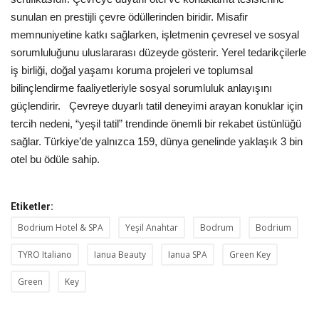
sunulan en prestijli çevre ödüllerinden biridir. Misafir
memnuniyetine katkı sağlarken, işletmenin çevresel ve sosyal
sorumluluğunu uluslararası düzeyde gösterir. Yerel tedarikçilerle
iş birliği, doğal yaşamı koruma projeleri ve toplumsal
bilinçlendirme faaliyetleriyle sosyal sorumluluk anlayışını
güçlendirir. Çevreye duyarlı tatil deneyimi arayan konuklar için
tercih nedeni, “yeşil tatil” trendinde önemli bir rekabet üstünlüğü
sağlar. Türkiye’de yalnızca 159, dünya genelinde yaklaşık 3 bin
otel bu ödüle sahip.
Etiketler:
Bodrium Hotel & SPA
Yeşil Anahtar
Bodrum
Bodrium
TYRO Italiano
Ianua Beauty
Ianua SPA
Green Key
Green
Key