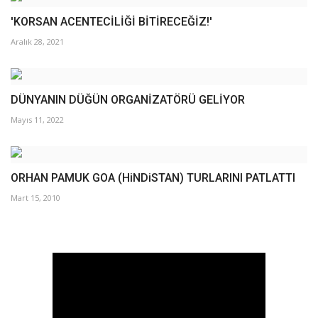
'KORSAN ACENTECİLİĞİ BİTİRECEĞİZ!'
Aralık 28, 2021
DÜNYANIN DÜĞÜN ORGANİZATÖRÜ GELİYOR
Mayıs 11, 2022
ORHAN PAMUK GOA (HiNDiSTAN) TURLARINI PATLATTI
Mart 15, 2010