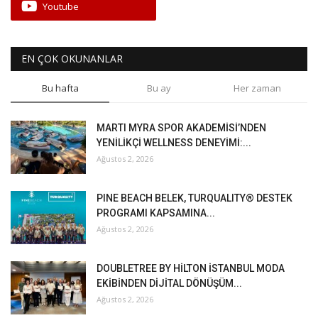
Youtube
EN ÇOK OKUNANLAR
Bu hafta
Bu ay
Her zaman
MARTI MYRA SPOR AKADEMİSİ’NDEN
YENİLİKÇİ WELLNESS DENEYİMİ:...
Ağustos 2, 2026
PINE BEACH BELEK, TURQUALITY® DESTEK
PROGRAMI KAPSAMINA...
Ağustos 2, 2026
DOUBLETREE BY HİLTON İSTANBUL MODA
EKİBİNDEN DİJİTAL DÖNÜŞÜM...
Ağustos 2, 2026