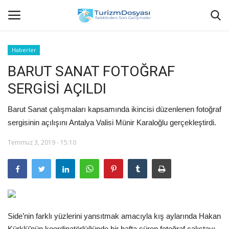
Haberler
BARUT SANAT FOTOĞRAF
Anasayfa
SERGİSİ AÇILDI
Bize Ulaşın
Barut Sanat çalışmaları kapsamında ikincisi düzenlenen fotoğraf
Künye
sergisinin açılışını Antalya Valisi Münir Karaloğlu gerçekleştirdi.
Temmuz 3, 2019 - 15:10
Halil ÖNCÜ kimdir?
KVKK Aydınlatma Metni
Haberler
Side’nin farklı yüzlerini yansıtmak amacıyla kış aylarında Hakan
Görüntülü
Kürklü’nün koordinatörlüğünde bir hafta süren fotoğraf çalıştayı