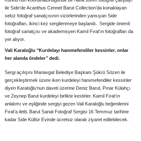
ile Side’de Acanthus Cennet Barut Collection’da konaklayan
Araştırma - İnceleme
sekiz fotoğraf sanatçısının vizörlerinden yansıyan Side
fotoğrafları, ikinci kez sergilenmeye başlandı. Sergide önemli
Lezzet Durakları
fotoğraf sanatçısı ve akademisyen Kamil Fırat’ın fotoğrafları da
yer alıyor.
Röportajlar
Vali Karaloğlu ‘‘Kurdelayı hanımefendiler kessinler, onlar
her alanda öndeler’’ dedi.
Gezi - Yorum
Sergi açılışını Manavgat Belediye Başkanı Şükrü Sözen ile
Sizlerden Gelenler
gerçekleştirmek üzere iken kurdeleyi hanımefendiler kessinler
diyen Karaloğlu’nun daveti üzerine Deniz Barut, Pınar Külahçı
Yorumlar
ve Zeynep Barut kurdeleyi birlikte kestirler. Kamil Fırat’ın
anlatımı ve eşliğinde sergiyi gezen Vali Karaloğlu beğenilerini
Video Tanıtım
Fırat’a iletti. Barut Sanat Fotoğraf Sergisi 16 Temmuz tarihine
kadar Side Kültür Evinde ücretsiz olarak ziyaret edilebilecek.
Köşe Yazarları