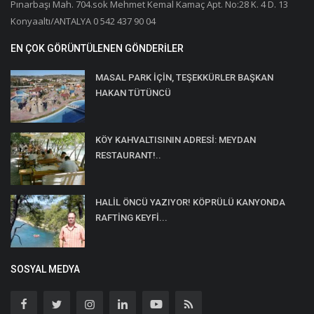
Pınarbaşı Mah. 704.sok Mehmet Kemal Kamaç Apt. No:28 K. 4 D. 13
Konyaaltı/ANTALYA 0 542 437 90 04
EN ÇOK GÖRÜNTÜLENEN GÖNDERILER
MASAL PARK İÇİN, TEŞEKKÜRLER BAŞKAN
HAKAN TÜTÜNCÜ
KÖY KAHVALTISININ ADRESİ: MEYDAN
RESTAURANT!..
HALİL ÖNCÜ YAZIYOR! KÖPRÜLÜ KANYONDA
RAFTİNG KEYFİ...
SOSYAL MEDYA