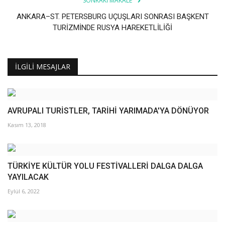
SONRAKI MAKALE
ANKARA–ST. PETERSBURG UÇUŞLARI SONRASI BAŞKENT
TURİZMİNDE RUSYA HAREKETLİLİĞİ
İLGILI MESAJLAR
AVRUPALI TURİSTLER, TARİHİ YARIMADA'YA DÖNÜYOR
Kasım 13, 2018
TÜRKİYE KÜLTÜR YOLU FESTİVALLERİ DALGA DALGA
YAYILACAK
Eylül 6, 2022