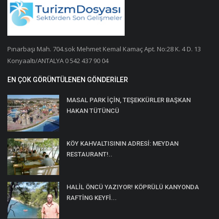
Pınarbaşı Mah. 704.sok Mehmet Kemal Kamaç Apt. No:28 K. 4 D. 13
Konyaaltı/ANTALYA 0 542 437 90 04
EN ÇOK GÖRÜNTÜLENEN GÖNDERILER
MASAL PARK İÇİN, TEŞEKKÜRLER BAŞKAN
HAKAN TÜTÜNCÜ
KÖY KAHVALTISININ ADRESİ: MEYDAN
RESTAURANT!..
HALİL ÖNCÜ YAZIYOR! KÖPRÜLÜ KANYONDA
RAFTİNG KEYFİ...