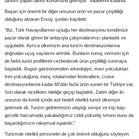
tanıtım yapan ülkesi konumuna gelmiştir." ifadelerini kullandı.
Başarı için önemli bir diğer unsurun ürün ve pazar çeşitliliği
olduğunu aktaran Ersoy, şunları kaydetti:
"Biz, Türk Havayollarının uçtuğu her destinasyonu kendimize
pazar olarak gören bir anlayışla çalışmalarımızı planladık ve
uyguladık. Ayrıca ülkemizin ana turizm destinasyonlarına
doğrudan uçuş sayılarını artırdık. Bunların sonuç vermesi için
de farklı turist profillerini cezbedecek ürün çeşitliliği sunmaya
başladık. Bugün gastronomiden arkeolojiye, mavi yolculuktan
tren yolculuğuna, inanç rotalarından festivallere, cruise
destinasyonlarına kadar 60'dan fazla ürün sunan bir Türkiye var.
Son olarak nicelikten niteliğe geçişi başlattık. Zaten diğer iki
unsurun da kendi içinde asli hedefi nitelikli turisti ülkemize
getirmek idi. Turizm gelirlerimizin ulaştığı seviye ve kişi başı
gecelik harcamada yakaladığımız ciddi yükseliş ivmesi bunu da
başardığımızın rakamsal ispatıdır."
Turizmde nitelikli personelin de çok önemli olduğunu söyleyen