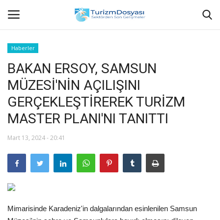
Haberler
BAKAN ERSOY, SAMSUN
Anasayfa
MÜZESİ'NİN AÇILIŞINI
Bize Ulaşın
GERÇEKLEŞTİREREK TURİZM
MASTER PLANI'NI TANITTI
Künye
Mart 13, 2024 - 20:41
Halil ÖNCÜ kimdir?
KVKK Aydınlatma Metni
Haberler
Mimarisinde Karadeniz'in dalgalarından esinlenilen Samsun
Görüntülü