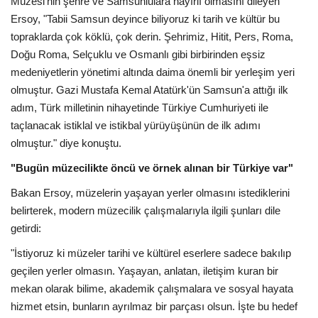
Müzesi'nin şehre ve Samsunlulara hayırlı olmasını dileyen
Ersoy, "Tabii Samsun deyince biliyoruz ki tarih ve kültür bu
Araştırma - İnceleme
topraklarda çok köklü, çok derin. Şehrimiz, Hitit, Pers, Roma,
Doğu Roma, Selçuklu ve Osmanlı gibi birbirinden eşsiz
Lezzet Durakları
medeniyetlerin yönetimi altında daima önemli bir yerleşim yeri
olmuştur. Gazi Mustafa Kemal Atatürk'ün Samsun'a attığı ilk
Röportajlar
adım, Türk milletinin nihayetinde Türkiye Cumhuriyeti ile
taçlanacak istiklal ve istikbal yürüyüşünün de ilk adımı
Gezi - Yorum
olmuştur." diye konuştu.
"Bugün müzecilikte öncü ve örnek alınan bir Türkiye var"
Sizlerden Gelenler
Bakan Ersoy, müzelerin yaşayan yerler olmasını istediklerini
belirterek, modern müzecilik çalışmalarıyla ilgili şunları dile
Yorumlar
getirdi:
Video Tanıtım
"İstiyoruz ki müzeler tarihi ve kültürel eserlere sadece bakılıp
geçilen yerler olmasın. Yaşayan, anlatan, iletişim kuran bir
Köşe Yazarları
mekan olarak bilime, akademik çalışmalara ve sosyal hayata
hizmet etsin, bunların ayrılmaz bir parçası olsun. İşte bu hedef