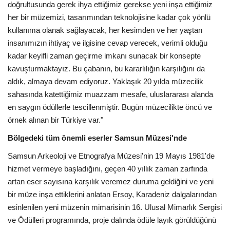
Galeri
doğrultusunda gerek ihya ettiğimiz gerekse yeni inşa ettiğimiz
her bir müzemizi, tasarımından teknolojisine kadar çok yönlü
kullanıma olanak sağlayacak, her kesimden ve her yaştan
insanımızın ihtiyaç ve ilgisine cevap verecek, verimli olduğu
kadar keyifli zaman geçirme imkanı sunacak bir konsepte
kavuşturmaktayız. Bu çabanın, bu kararlılığın karşılığını da
aldık, almaya devam ediyoruz. Yaklaşık 20 yılda müzecilik
sahasında katettiğimiz muazzam mesafe, uluslararası alanda
en saygın ödüllerle tescillenmiştir. Bugün müzecilikte öncü ve
örnek alınan bir Türkiye var."
Bölgedeki tüm önemli eserler Samsun Müzesi'nde
Samsun Arkeoloji ve Etnografya Müzesi'nin 19 Mayıs 1981'de
hizmet vermeye başladığını, geçen 40 yıllık zaman zarfında
artan eser sayısına karşılık veremez duruma geldiğini ve yeni
bir müze inşa ettiklerini anlatan Ersoy, Karadeniz dalgalarından
esinlenilen yeni müzenin mimarisinin 16. Ulusal Mimarlık Sergisi
ve Ödülleri programında, proje dalında ödüle layık görüldüğünü