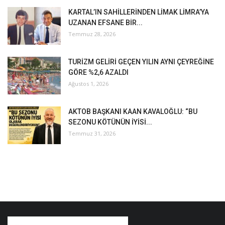
KARTAL’IN SAHİLLERİNDEN LİMAK LİMRA’YA
UZANAN EFSANE BİR...
Temmuz 28, 2026
TURİZM GELİRİ GEÇEN YILIN AYNI ÇEYREĞİNE
GÖRE %2,6 AZALDI
Ağustos 1, 2026
AKTOB BAŞKANI KAAN KAVALOĞLU: “BU
SEZONU KÖTÜNÜN İYİSİ...
Temmuz 31, 2026