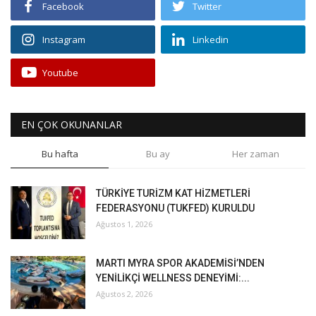
Facebook
Twitter
Instagram
Linkedin
Youtube
EN ÇOK OKUNANLAR
Bu hafta
Bu ay
Her zaman
TÜRKİYE TURİZM KAT HİZMETLERİ
FEDERASYONU (TUKFED) KURULDU
Ağustos 1, 2026
MARTI MYRA SPOR AKADEMİSİ’NDEN
YENİLİKÇİ WELLNESS DENEYİMİ:...
Ağustos 2, 2026