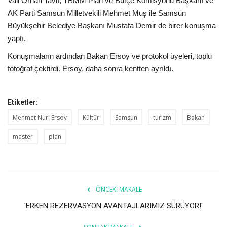
Vali Orhan Tavlı, TBMM Plan ve Bütçe Komisyonu Başkanı ve
AK Parti Samsun Milletvekili Mehmet Muş ile Samsun
Büyükşehir Belediye Başkanı Mustafa Demir de birer konuşma
yaptı.
Konuşmaların ardından Bakan Ersoy ve protokol üyeleri, toplu
fotoğraf çektirdi. Ersoy, daha sonra kentten ayrıldı.
Etiketler:
Mehmet Nuri Ersoy
Kültür
Samsun
turizm
Bakan
master
plan
ÖNCEKI MAKALE
'ERKEN REZERVASYON AVANTAJLARIMIZ SÜRÜYOR!'