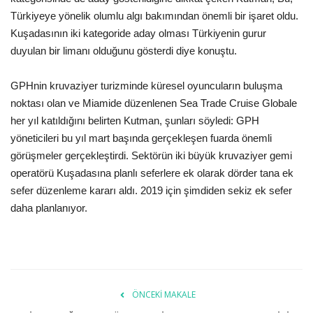
Türkiyeye yönelik olumlu algı bakımından önemli bir işaret oldu.
Kuşadasının iki kategoride aday olması Türkiyenin gurur
duyulan bir limanı olduğunu gösterdi diye konuştu.
GPHnin kruvaziyer turizminde küresel oyuncuların buluşma
noktası olan ve Miamide düzenlenen Sea Trade Cruise Globale
her yıl katıldığını belirten Kutman, şunları söyledi: GPH
yöneticileri bu yıl mart başında gerçekleşen fuarda önemli
görüşmeler gerçekleştirdi. Sektörün iki büyük kruvaziyer gemi
operatörü Kuşadasına planlı seferlere ek olarak dörder tana ek
sefer düzenleme kararı aldı. 2019 için şimdiden sekiz ek sefer
daha planlanıyor.
ÖNCEKI MAKALE