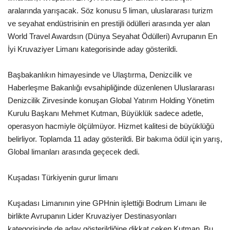
Galeri
aralarında yarışacak. Söz konusu 5 liman, uluslararası turizm
ve seyahat endüstrisinin en prestijli ödülleri arasında yer alan
World Travel Awardsın (Dünya Seyahat Ödülleri) Avrupanın En
İyi Kruvaziyer Limanı kategorisinde aday gösterildi.
Başbakanlıkın himayesinde ve Ulaştırma, Denizcilik ve
Haberleşme Bakanlığı evsahipliğinde düzenlenen Uluslararası
Denizcilik Zirvesinde konuşan Global Yatırım Holding Yönetim
Kurulu Başkanı Mehmet Kutman, Büyüklük sadece adetle,
operasyon hacmiyle ölçülmüyor. Hizmet kalitesi de büyüklüğü
belirliyor. Toplamda 11 aday gösterildi. Bir bakıma ödül için yarış,
Global limanları arasında geçecek dedi.
Kuşadası Türkiyenin gurur limanı
Kuşadası Limanının yine GPHnin işlettiği Bodrum Limanı ile
birlikte Avrupanın Lider Kruvaziyer Destinasyonları
kategorisinde de aday gösterildiğine dikkat çeken Kutman, Bu,