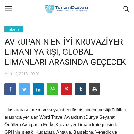
Haberler
AVRUPANIN EN İYİ KRUVAZİYER
Anasayfa
LİMANI YARIŞI, GLOBAL
Bize Ulaşın
LİMANLARI ARASINDA GEÇECEK
Künye
Mart 19, 2018 - 09:01
Halil ÖNCÜ kimdir?
KVKK Aydınlatma Metni
Uluslararası turizm ve seyahat endüstrisinin en prestijli ödülleri
Haberler
arasında yer alan Word Travel Awardsın (Dünya Seyahat
Ödülleri) Avrupanın En İyi Kruvaziyer Limanı kategorisinde
Görüntülü
GPHnin işlettiği Kuşadası, Antalya, Barselona, Venedik ve