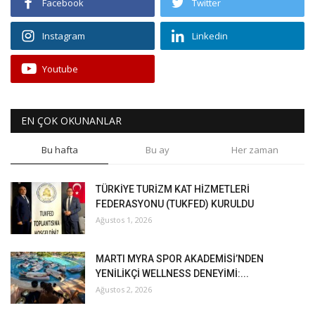
Facebook
Twitter
Instagram
Linkedin
Youtube
EN ÇOK OKUNANLAR
Bu hafta
Bu ay
Her zaman
TÜRKİYE TURİZM KAT HİZMETLERİ
FEDERASYONU (TUKFED) KURULDU
Ağustos 1, 2026
MARTI MYRA SPOR AKADEMİSİ’NDEN
YENİLİKÇİ WELLNESS DENEYİMİ:...
Ağustos 2, 2026