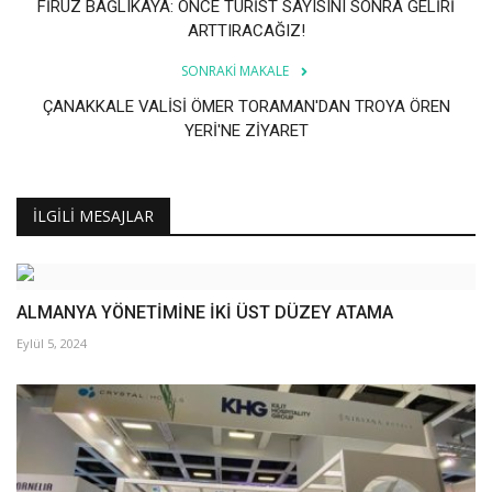
FİRUZ BAĞLIKAYA: ÖNCE TURİST SAYISINI SONRA GELİRİ
ARTTIRACAĞIZ!
SONRAKI MAKALE
ÇANAKKALE VALİSİ ÖMER TORAMAN'DAN TROYA ÖREN
YERİ'NE ZİYARET
İLGILI MESAJLAR
ALMANYA YÖNETİMİNE İKİ ÜST DÜZEY ATAMA
Eylül 5, 2024