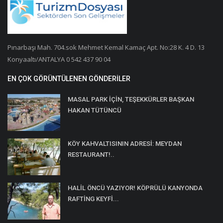
Pınarbaşı Mah. 704.sok Mehmet Kemal Kamaç Apt. No:28 K. 4 D. 13
Konyaaltı/ANTALYA 0 542 437 90 04
EN ÇOK GÖRÜNTÜLENEN GÖNDERILER
MASAL PARK İÇİN, TEŞEKKÜRLER BAŞKAN
HAKAN TÜTÜNCÜ
KÖY KAHVALTISININ ADRESİ: MEYDAN
RESTAURANT!..
HALİL ÖNCÜ YAZIYOR! KÖPRÜLÜ KANYONDA
RAFTİNG KEYFİ...