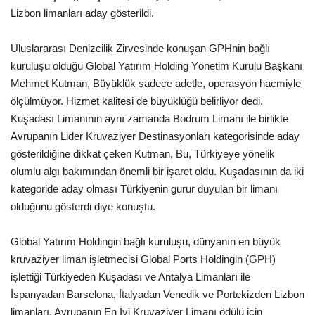
Lizbon limanları aday gösterildi.
Araştırma - İnceleme
Uluslararası Denizcilik Zirvesinde konuşan GPHnin bağlı
kuruluşu olduğu Global Yatırım Holding Yönetim Kurulu Başkanı
Lezzet Durakları
Mehmet Kutman, Büyüklük sadece adetle, operasyon hacmiyle
ölçülmüyor. Hizmet kalitesi de büyüklüğü belirliyor dedi.
Röportajlar
Kuşadası Limanının aynı zamanda Bodrum Limanı ile birlikte
Avrupanın Lider Kruvaziyer Destinasyonları kategorisinde aday
Gezi - Yorum
gösterildiğine dikkat çeken Kutman, Bu, Türkiyeye yönelik
olumlu algı bakımından önemli bir işaret oldu. Kuşadasının da iki
Sizlerden Gelenler
kategoride aday olması Türkiyenin gurur duyulan bir limanı
olduğunu gösterdi diye konuştu.
Yorumlar
Global Yatırım Holdingin bağlı kuruluşu, dünyanın en büyük
Video Tanıtım
kruvaziyer liman işletmecisi Global Ports Holdingin (GPH)
işlettiği Türkiyeden Kuşadası ve Antalya Limanları ile
Köşe Yazarları
İspanyadan Barselona, İtalyadan Venedik ve Portekizden Lizbon
limanları, Avrupanın En İyi Kruvaziyer Limanı ödülü için