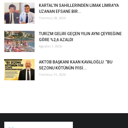
KARTAL’IN SAHİLLERİNDEN LİMAK LİMRA’YA
UZANAN EFSANE BİR...
Temmuz 28, 2026
TURİZM GELİRİ GEÇEN YILIN AYNI ÇEYREĞİNE
GÖRE %2,6 AZALDI
Ağustos 1, 2026
AKTOB BAŞKANI KAAN KAVALOĞLU: “BU
SEZONU KÖTÜNÜN İYİSİ...
Temmuz 31, 2026