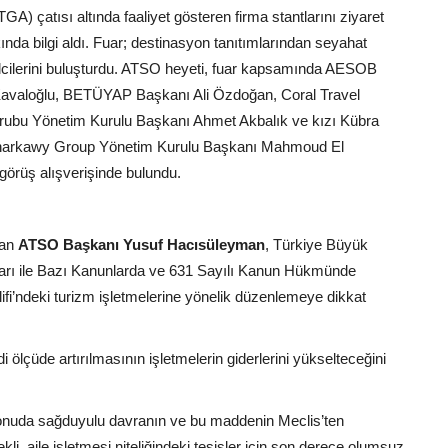
GA) çatısı altında faaliyet gösteren firma stantlarını ziyaret
nda bilgi aldı. Fuar; destinasyon tanıtımlarından seyahat
silcilerini buluşturdu. ATSO heyeti, fuar kapsamında AESOB
avaloğlu, BETÜYAP Başkanı Ali Özdoğan, Coral Travel
rubu Yönetim Kurulu Başkanı Ahmet Akbalık ve kızı Kübra
e Sharkawy Group Yönetim Kurulu Başkanı Mahmoud El
görüş alışverişinde bulundu.
nan
ATSO Başkanı Yusuf Hacısüleyman
, Türkiye Büyük
arı ile Bazı Kanunlarda ve 631 Sayılı Kanun Hükmünde
fi’ndeki turizm işletmelerine yönelik düzenlemeye dikkat
di ölçüde artırılmasının işletmelerin giderlerini yükselteceğini
 konuda sağduyulu davranın ve bu maddenin Meclis’ten
li, aile işletmesi niteliğindeki tesisler için son derece olumsuz