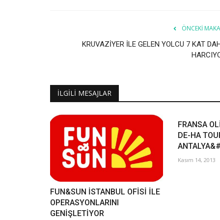
ÖNCEKI MAKA
KRUVAZİYER İLE GELEN YOLCU 7 KAT DA
HARCIY
İLGILI MESAJLAR
FRANSA OL
DE-HA TOU
ANTALYA&#
Kasım 14, 2013
FUN&SUN İSTANBUL OFİSİ İLE
OPERASYONLARINI
GENİŞLETİYOR