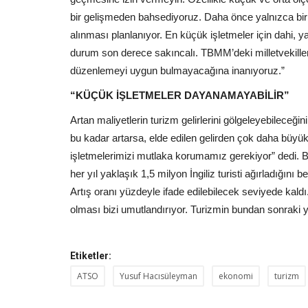
bir gelişmeden bahsediyoruz. Daha önce yalnızca bir k
alınması planlanıyor. En küçük işletmeler için dahi, ya
durum son derece sakıncalı. TBMM’deki milletvekille
düzenlemeyi uygun bulmayacağına inanıyoruz.”
“KÜÇÜK İŞLETMELER DAYANAMAYABİLİR”
Artan maliyetlerin turizm gelirlerini gölgeleyebileceğin
bu kadar artarsa, elde edilen gelirden çok daha büyük
işletmelerimizi mutlaka korumamız gerekiyor” dedi. B
her yıl yaklaşık 1,5 milyon İngiliz turisti ağırladığını b
Artış oranı yüzdeyle ifade edilebilecek seviyede kal
olması bizi umutlandırıyor. Turizmin bundan sonraki yol 
Etiketler:
ATSO
Yusuf Hacısüleyman
ekonomi
turizm