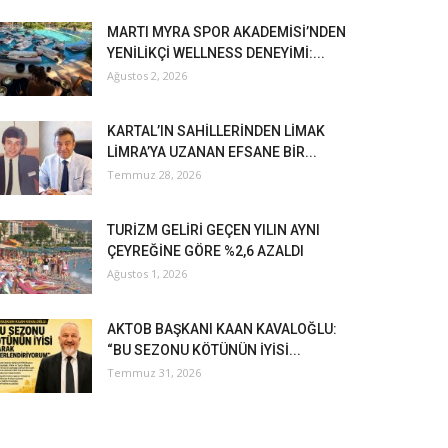
MARTI MYRA SPOR AKADEMİSİ’NDEN
YENİLİKÇİ WELLNESS DENEYİMİ:...
Ağustos 2, 2026
KARTAL’IN SAHİLLERİNDEN LİMAK
LİMRA’YA UZANAN EFSANE BİR...
Temmuz 28, 2026
TURİZM GELİRİ GEÇEN YILIN AYNI
ÇEYREĞİNE GÖRE %2,6 AZALDI
Ağustos 1, 2026
AKTOB BAŞKANI KAAN KAVALOĞLU:
“BU SEZONU KÖTÜNÜN İYİSİ...
Temmuz 31, 2026