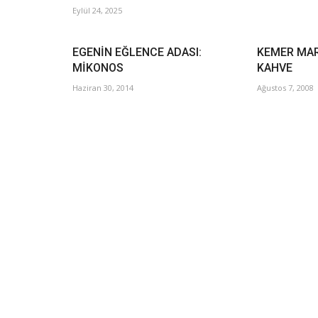
Eylül 24, 2025
EGENİN EĞLENCE ADASI:
KEMER MAR
MİKONOS
KAHVE
Haziran 30, 2014
Ağustos 7, 2008