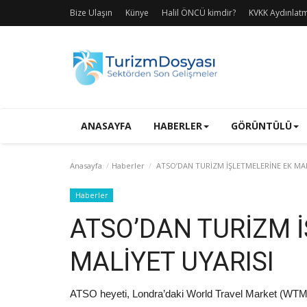
Bize Ulaşın
Künye
Halil ÖNCÜ kimdir?
KVKK Aydınlat
ANASAYFA
HABERLER
GÖRÜNTÜLÜ
Anasayfa
Haberler
ATSO’DAN TURİZM İŞLETMELERİNE EK MAL
Haberler
ATSO’DAN TURİZM 
MALİYET UYARISI
ATSO heyeti, Londra’daki World Travel Market (WTM)