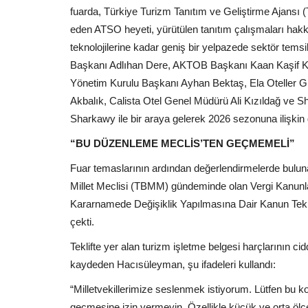
fuarda, Türkiye Turizm Tanıtım ve Geliştirme Ajansı (T
eden ATSO heyeti, yürütülen tanıtım çalışmaları hakkı
teknolojilerine kadar geniş bir yelpazede sektör tem
Başkanı Adlıhan Dere, AKTOB Başkanı Kaan Kaşif K
Yönetim Kurulu Başkanı Ayhan Bektaş, Ela Oteller G
Akbalık, Calista Otel Genel Müdürü Ali Kızıldağ v
Sharkawy ile bir araya gelerek 2026 sezonuna ilişkin 
“BU DÜZENLEME MECLİS’TEN GEÇMEMELİ”
Fuar temaslarının ardından değerlendirmelerde bulu
Millet Meclisi (TBMM) gündeminde olan Vergi Kanunl
Kararnamede Değişiklik Yapılmasına Dair Kanun Tekli
çekti.
Teklifte yer alan turizm işletme belgesi harçlarının cid
kaydeden Hacısüleyman, şu ifadeleri kullandı:
“Milletvekillerimize seslenmek istiyorum. Lütfen bu
geçmesine izin vermeyin. Özellikle küçük ve orta ölçek