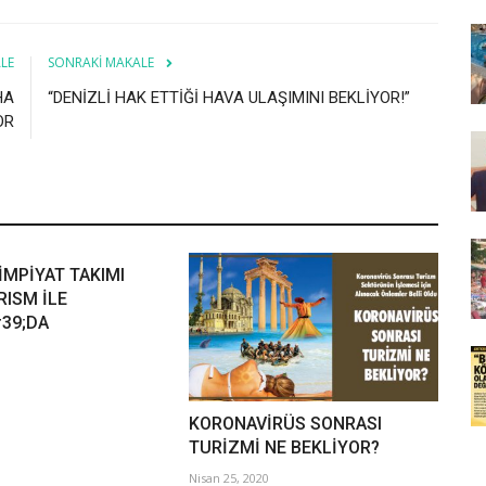
LE
SONRAKI MAKALE
HA
“DENİZLİ HAK ETTİĞİ HAVA ULAŞIMINI BEKLİYOR!”
OR
İMPİYAT TAKIMI
RISM İLE
39;DA
KORONAVİRÜS SONRASI
TURİZMİ NE BEKLİYOR?
Nisan 25, 2020