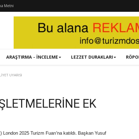
ma Metni
ARAŞTIRMA - İNCELEME
LEZZET DURAKLARI
RÖPO
İYET UYARISI
İŞLETMELERİNE EK
 London 2025 Turizm Fuarı’na katıldı. Başkan Yusuf