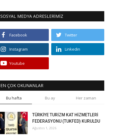
SOSYAL MEDYA ADRESLERİMİZ
Facebook
Twitter
Instagram
Linkedin
Youtube
EN ÇOK OKUNANLAR
Bu hafta
Bu ay
Her zaman
TÜRKİYE TURİZM KAT HİZMETLERİ
FEDERASYONU (TUKFED) KURULDU
Ağustos 1, 2026