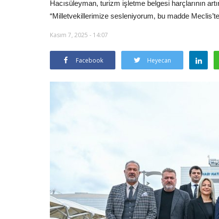
Hacısüleyman, turizm işletme belgesi harçlarının artı
“Milletvekillerimize sesleniyorum, bu madde Meclis’t
Kasım 7, 2025 - 14:07
Facebook
Heyecan