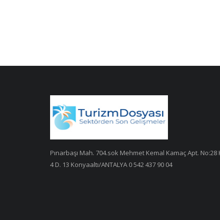
Pınarbaşı Mah. 704.sok Mehmet Kemal Kamaç Apt. No:28 
4 D. 13 Konyaaltı/ANTALYA 0 542 437 90 04