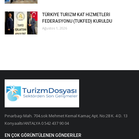
TÜRKİYE TURİZM KAT HİZMETLERİ
FEDERASYONU (TUKFED) KURULDU
Ağustos 1, 2026
Pınarbaşı Mah. 704.sok Mehmet Kemal Kamaç Apt. No:28 K. 4 D. 13
Konyaaltı/ANTALYA 0 542 437 90 04
EN ÇOK GÖRÜNTÜLENEN GÖNDERILER