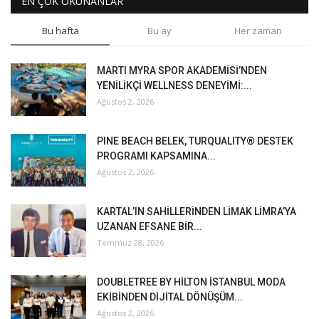
EN ÇOK OKUNANLAR
Bu hafta
Bu ay
Her zaman
MARTI MYRA SPOR AKADEMİSİ’NDEN
YENİLİKÇİ WELLNESS DENEYİMİ:...
Ağustos 2, 2026
PINE BEACH BELEK, TURQUALITY® DESTEK
PROGRAMI KAPSAMINA...
Ağustos 2, 2026
KARTAL’IN SAHİLLERİNDEN LİMAK LİMRA’YA
UZANAN EFSANE BİR...
Temmuz 28, 2026
DOUBLETREE BY HİLTON İSTANBUL MODA
EKİBİNDEN DİJİTAL DÖNÜŞÜM...
Ağustos 2, 2026