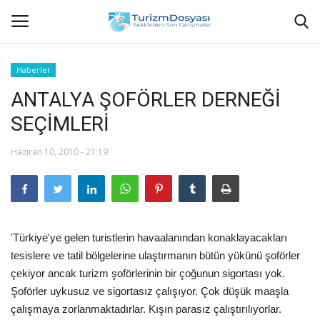
Haberler
ANTALYA ŞOFÖRLER DERNEĞİ
Anasayfa
SEÇİMLERİ
Bize Ulaşın
Haziran 10, 2010 - 21:19
Künye
Halil ÖNCÜ kimdir?
'Türkiye'ye gelen turistlerin havaalanından konaklayacakları
KVKK Aydınlatma Metni
tesislere ve tatil bölgelerine ulaştırmanın bütün yükünü şoförler
çekiyor ancak turizm şoförlerinin bir çoğunun sigortası yok.
Haberler
Şoförler uykusuz ve sigortasız çalışıyor. Çok düşük maaşla
çalışmaya zorlanmaktadırlar. Kışın parasız çalıştırılıyorlar.
Görüntülü