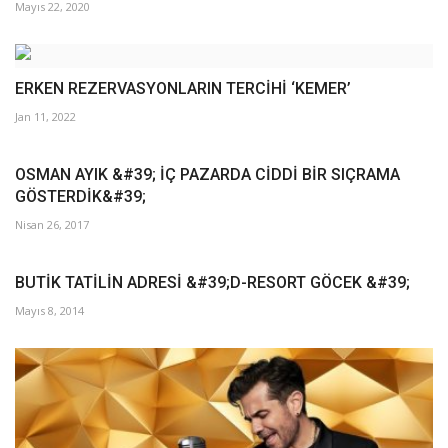
Mayıs 22, 2020
ERKEN REZERVASYONLARIN TERCİHİ ‘KEMER’
Jan 11, 2022
OSMAN AYIK &#39; İÇ PAZARDA CİDDİ BİR SIÇRAMA
GÖSTERDİK&#39;
Nisan 26, 2017
BUTİK TATİLİN ADRESİ &#39;D-RESORT GÖCEK &#39;
Mayıs 8, 2014