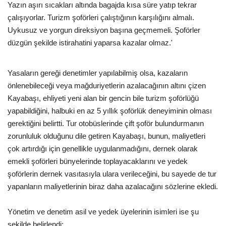
Yazın aşırı sıcakları altında bagajda kısa süre yatıp tekrar
çalışıyorlar. Turizm şoförleri çalıştığının karşılığını almalı.
Araştırma - İnceleme
Uykusuz ve yorgun direksiyon başına geçmemeli. Şoförler
düzgün şekilde istirahatini yaparsa kazalar olmaz.'
Lezzet Durakları
Yasaların gereği denetimler yapılabilmiş olsa, kazaların
Röportajlar
önlenebileceği veya mağduriyetlerin azalacağının altını çizen
Kayabaşı, ehliyeti yeni alan bir gencin bile turizm şoförlüğü
Gezi - Yorum
yapabildiğini, halbuki en az 5 yıllık şoförlük deneyiminin olması
gerektiğini belirtti. Tur otobüslerinde çift şoför bulundurmanın
Sizlerden Gelenler
zorunluluk olduğunu dile getiren Kayabaşı, bunun, maliyetleri
çok artırdığı için genellikle uygulanmadığını, dernek olarak
Yorumlar
emekli şoförleri bünyelerinde toplayacaklarını ve yedek
şoförlerin dernek vasıtasıyla ulara verileceğini, bu sayede de tur
Video Tanıtım
yapanların maliyetlerinin biraz daha azalacağını sözlerine ekledi.
Köşe Yazarları
Yönetim ve denetim asil ve yedek üyelerinin isimleri ise şu
şekilde belirlendi: