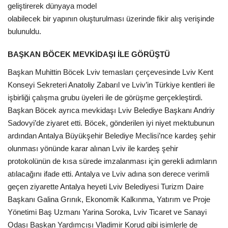
Galeri
geliştirerek dünyaya model
olabilecek bir yapının oluşturulması üzerinde fikir alış verişinde
bulunuldu.
BAŞKAN BÖCEK MEVKİDAŞI İLE GÖRÜŞTÜ
Başkan Muhittin Böcek Lviv temasları çerçevesinde Lviv Kent
Konseyi Sekreteri Anatoliy Zabarıl ve Lviv’in Türkiye kentleri ile
işbirliği çalışma grubu üyeleri ile de görüşme gerçekleştirdi.
Başkan Böcek ayrıca mevkidaşı Lviv Belediye Başkanı Andriy
Sadovyi’de ziyaret etti. Böcek, gönderilen iyi niyet mektubunun
ardından Antalya Büyükşehir Belediye Meclisi’nce kardeş şehir
olunması yönünde karar alınan Lviv ile kardeş şehir
protokolünün de kısa sürede imzalanması için gerekli adımların
atılacağını ifade etti. Antalya ve Lviv adına son derece verimli
geçen ziyarette Antalya heyeti Lviv Belediyesi Turizm Daire
Başkanı Galina Grınık, Ekonomik Kalkınma, Yatırım ve Proje
Yönetimi Baş Uzmanı Yarina Soroka, Lviv Ticaret ve Sanayi
Odası Başkan Yardımcısı Vladimir Korud gibi isimlerle de