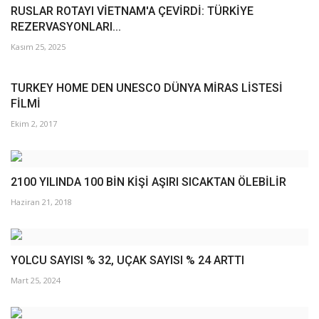
RUSLAR ROTAYI VİETNAM'A ÇEVİRDİ: TÜRKİYE
REZERVASYONLARI...
Kasım 25, 2025
TURKEY HOME DEN UNESCO DÜNYA MİRAS LİSTESİ
FİLMİ
Ekim 2, 2017
2100 YILINDA 100 BİN KİŞİ AŞIRI SICAKTAN ÖLEBİLİR
Haziran 21, 2018
YOLCU SAYISI % 32, UÇAK SAYISI % 24 ARTTI
Mart 25, 2024