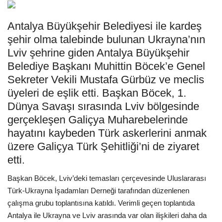
Araştırma - İnceleme
Antalya Büyükşehir Belediyesi ile kardeş
şehir olma talebinde bulunan Ukrayna’nın
Lezzet Durakları
Lviv şehrine giden Antalya Büyükşehir
Belediye Başkanı Muhittin Böcek’e Genel
Röportajlar
Sekreter Vekili Mustafa Gürbüz ve meclis
üyeleri de eşlik etti. Başkan Böcek, 1.
Gezi - Yorum
Dünya Savaşı sırasında Lviv bölgesinde
gerçekleşen Galiçya Muharebelerinde
Sizlerden Gelenler
hayatını kaybeden Türk askerlerini anmak
üzere Galiçya Türk Şehitliği’ni de ziyaret
Yorumlar
etti.
Video Tanıtım
Başkan Böcek, Lviv’deki temasları çerçevesinde Uluslararası
Türk-Ukrayna İşadamları Derneği tarafından düzenlenen
Köşe Yazarları
çalışma grubu toplantısına katıldı. ‬Verimli geçen toplantıda
Antalya ile Ukrayna ve Lviv arasında var olan ilişkileri daha da