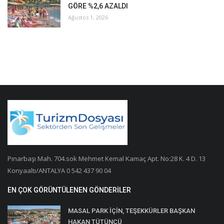
GÖRE %2,6 AZALDI
Ağustos 1, 2026
Pınarbaşı Mah. 704.sok Mehmet Kemal Kamaç Apt. No:28 K. 4 D. 13
Konyaaltı/ANTALYA 0 542 437 90 04
EN ÇOK GÖRÜNTÜLENEN GÖNDERILER
MASAL PARK İÇİN, TEŞEKKÜRLER BAŞKAN
HAKAN TÜTÜNCÜ