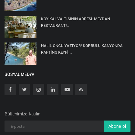
KÖY KAHVALTISININ ADRESİ: MEYDAN
RESTAURANT!..
HALİL ÖNCÜ YAZIYOR! KÖPRÜLÜ KANYONDA
RAFTİNG KEYFİ...
SOSYAL MEDYA
Bültenimize Katılın
Abone ol