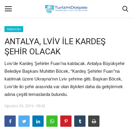
Haberler
ANTALYA, LVİV İLE KARDEŞ
Anasayfa
ŞEHİR OLACAK
Bize Ulaşın
Lviv’de Kardeş Şehirler Fuarı’na katılacak. Antalya Büyükşehir
Künye
Belediye Başkanı Muhittin Böcek, “Kardeş Şehirler Fuarı”na
katılmak üzere Ukrayna’nın Lviv şehrine gitti. Başkan Böcek,
Halil ÖNCÜ kimdir?
Lviv’de iki şehir arasında var olan ilişkileri daha da geliştirmek
adına çeşitli temaslarda bulundu.
KVKK Aydınlatma Metni
Ağustos 26, 2019 - 09:42
Haberler
Görüntülü