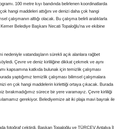
programı. 100 metre kıyı bandında belirlenen koordinatlarda
 çok hangi maddeleri attığını ve denizi daha çok hangi
el çalışmanın altlığı olacak. Bu çalışma belirli aralıklarla
n Kemer Belediye Başkanı Necati Topaloğlu’na ve ekibine
 nedeniyle vatandaşların sürekli açık alanlara rağbet
nı söyledi. Çevre ve deniz kirliliğine dikkat çekmek ve aynı
mı kapsamına katkıda bulunak için temizlik çalışması
burada yaptığımız temizlik çalışması bilimsel çalışmalara
izi en çok hangi maddelerin kirlettiği ortaya çıkacak. Burada
miz bırakmadığımız sürece bir yere varamayız. Çevre kirliliği
aşılamamız gerekiyor. Belediyemize ait iki plaja mavi bayrak ile
ında fotoğraf çektirdi. Başkan Topaloğlu ve TÜRÇEV Antalya İl