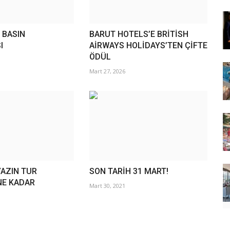
 BASIN
BARUT HOTELS’E BRİTİSH
I
AİRWAYS HOLİDAYS’TEN ÇİFTE
ÖDÜL
Mart 27, 2026
YAZIN TUR
SON TARİH 31 MART!
NE KADAR
Mart 30, 2021