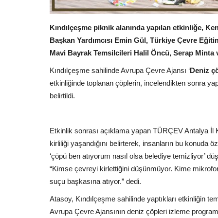
Kındılçeşme piknik alanında yapılan etkinliğe, K
Başkan Yardımcısı Emin Gül, Türkiye Çevre Eğiti
Mavi Bayrak Temsilcileri Halil Öncü, Serap Minta ve
Kındılçeşme sahilinde Avrupa Çevre Ajansı ‘
Deniz çö
etkinliğinde toplanan çöplerin, incelendikten sonra y
belirtildi.
Etkinlik sonrası açıklama yapan TÜRÇEV Antalya İl 
kirliliği yaşandığını belirterek, insanların bu konuda 
‘çöpü ben atıyorum nasıl olsa belediye temizliyor’ d
“Kimse çevreyi kirlettiğini düşünmüyor. Kime mikrofon u
suçu başkasına atıyor.” dedi.
Atasoy, Kındılçeşme sahilinde yaptıkları etkinliğin t
Avrupa Çevre Ajansının deniz çöpleri izleme progr