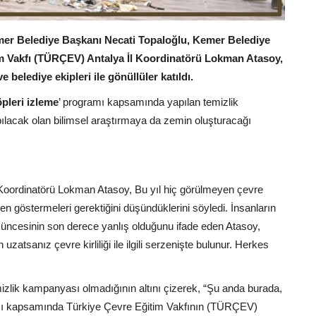
emer Belediye Başkanı Necati Topaloğlu, Kemer Belediye
m Vakfı (TÜRÇEV) Antalya İl Koordinatörü Lokman Atasoy,
 belediye ekipleri ile gönüllüler katıldı.
pleri izleme
’ programı kapsamında yapılan temizlik
apılacak olan bilimsel araştırmaya da zemin oluşturacağı
Koordinatörü Lokman Atasoy, Bu yıl hiç görülmeyen çevre
özen göstermeleri gerektiğini düşündüklerini söyledi. İnsanların
üşüncesinin son derece yanlış olduğunu ifade eden Atasoy,
zatsanız çevre kirliliği ile ilgili serzenişte bulunur. Herkes
emizlik kampanyası olmadığının altını çizerek, “Şu anda burada,
amı kapsamında Türkiye Çevre Eğitim Vakfının (TÜRÇEV)