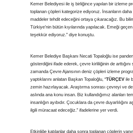
Kemer Belediyesi ile iş birliğince yapılan bir izleme 
toplanan çöpleri kategorize ediyoruz. İnsanların daha
maddeler tehdit edeceğini ortaya çıkaracağız. Bu bilims
Türkiye’nin bütün kıyılarında yapılacak. Emeği geçe
teşekkür ediyoruz.” diye konuştu.
Kemer Belediye Başkanı Necati Topaloğlu ise pandemi
gösterdiğini ifade ederek, çevre kirliliğinin de arttığı
zamanda Çevre Ajansının deniz çöpleri izleme progra
yaptıklarını anlatan Başkan Topaloğlu, “
TÜRÇEV
ile 
zemin hazırlayacak. Araştırma sonrası çevreyi ve den
aslında ana konu insan. Biz kullandığımız alanları te
insanlığın ayıbıdır. Çocuklara da çevre duyarlılığını 
ilgili müracaat edeceğiz.” ifadelerine yer verdi.
Etkinliğe katılanlar daha sonra toplanan çöplerin yan