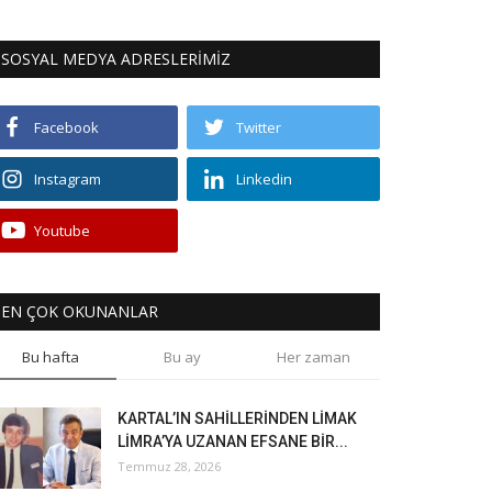
SOSYAL MEDYA ADRESLERİMİZ
Facebook
Twitter
Instagram
Linkedin
Youtube
EN ÇOK OKUNANLAR
Bu hafta
Bu ay
Her zaman
KARTAL’IN SAHİLLERİNDEN LİMAK
LİMRA’YA UZANAN EFSANE BİR...
Temmuz 28, 2026