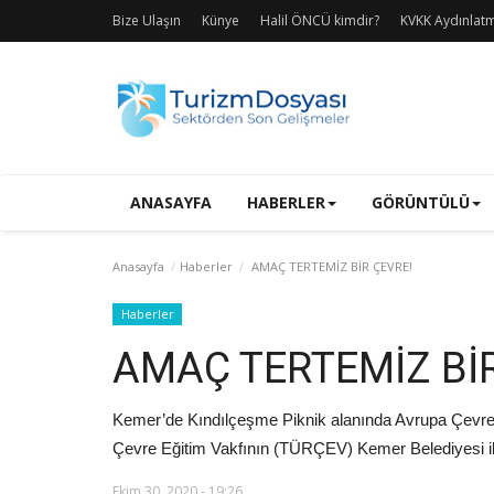
Bize Ulaşın
Künye
Halil ÖNCÜ kimdir?
KVKK Aydınlat
ANASAYFA
HABERLER
GÖRÜNTÜLÜ
Anasayfa
Haberler
AMAÇ TERTEMİZ BİR ÇEVRE!
Haberler
AMAÇ TERTEMİZ BİR
Kemer’de Kındılçeşme Piknik alanında Avrupa Çevre 
Çevre Eğitim Vakfının (TÜRÇEV) Kemer Belediyesi ile iş
Ekim 30, 2020 - 19:26