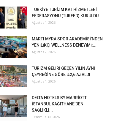
TÜRKİYE TURİZM KAT HİZMETLERİ
FEDERASYONU (TUKFED) KURULDU
Ağustos 1, 2026
MARTI MYRA SPOR AKADEMİSİ’NDEN
YENİLİKÇİ WELLNESS DENEYİMİ:...
Ağustos 2, 2026
TURİZM GELİRİ GEÇEN YILIN AYNI
ÇEYREĞİNE GÖRE %2,6 AZALDI
Ağustos 1, 2026
DELTA HOTELS BY MARRİOTT
İSTANBUL KAĞITHANE’DEN
SAĞLIKLI...
Temmuz 30, 2026