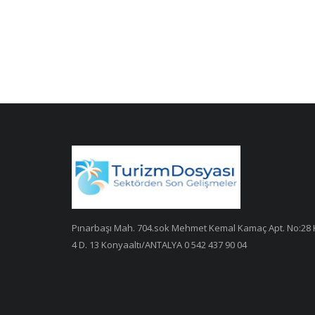
Pınarbaşı Mah. 704.sok Mehmet Kemal Kamaç Apt. No:28 
4 D. 13 Konyaaltı/ANTALYA 0 542 437 90 04