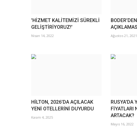
'HİZMET KALİTEMİZİ SÜREKLİ
BODER’DEN
GELİŞTİRİYORUZ!'
AÇIKLAMAS
Nisan 14, 2022
Ağustos 21, 2021
HİLTON, 2026’DA AÇILACAK
RUSYA'DA 
YENİ OTELLERİNİ DUYURDU
FİYATLARI 
ARTACAK?
Kasım 4, 2025
Mayıs 16, 2022