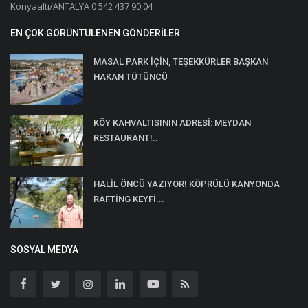
Konyaaltı/ANTALYA 0 542 437 90 04
EN ÇOK GÖRÜNTÜLENEN GÖNDERILER
MASAL PARK İÇİN, TEŞEKKÜRLER BAŞKAN
HAKAN TÜTÜNCÜ
KÖY KAHVALTISININ ADRESİ: MEYDAN
RESTAURANT!..
HALİL ÖNCÜ YAZIYOR! KÖPRÜLÜ KANYONDA
RAFTİNG KEYFİ...
SOSYAL MEDYA