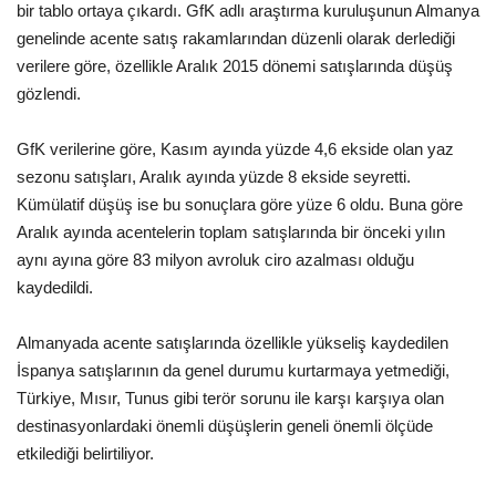
bir tablo ortaya çıkardı. GfK adlı araştırma kuruluşunun Almanya
genelinde acente satış rakamlarından düzenli olarak derlediği
Araştırma - İnceleme
verilere göre, özellikle Aralık 2015 dönemi satışlarında düşüş
gözlendi.
Lezzet Durakları
GfK verilerine göre, Kasım ayında yüzde 4,6 ekside olan yaz
Röportajlar
sezonu satışları, Aralık ayında yüzde 8 ekside seyretti.
Kümülatif düşüş ise bu sonuçlara göre yüze 6 oldu. Buna göre
Gezi - Yorum
Aralık ayında acentelerin toplam satışlarında bir önceki yılın
aynı ayına göre 83 milyon avroluk ciro azalması olduğu
Sizlerden Gelenler
kaydedildi.
Yorumlar
Almanyada acente satışlarında özellikle yükseliş kaydedilen
İspanya satışlarının da genel durumu kurtarmaya yetmediği,
Video Tanıtım
Türkiye, Mısır, Tunus gibi terör sorunu ile karşı karşıya olan
destinasyonlardaki önemli düşüşlerin geneli önemli ölçüde
Köşe Yazarları
etkilediği belirtiliyor.