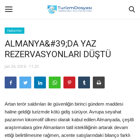
Haberler
ALMANYA&#39;DA YAZ
Anasayfa
REZERVASYONLARI DÜŞTÜ
Bize Ulaşın
Jan 26, 2016 - 11:25
Künye
Halil ÖNCÜ kimdir?
Artan terör saldırıları ile güvenliğin birinci gündem maddesi
KVKK Aydınlatma Metni
haline geldiği turizmde kötü gidiş sürüyor. Avrupa seyahat
pazarının lokomotif ülkesi olarak kabul edilen Almanyada, çeşitli
Haberler
araştırmalara göre Almanların tatil istekliliğinin artarak devam
ettiği belirtilmesine rağmen, acente satışlarındaki bilanço farklı
Görüntülü