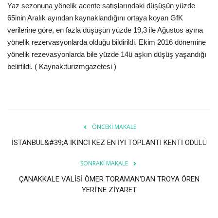
Galeri
Yaz sezonuna yönelik acente satışlarındaki düşüşün yüzde
65inin Aralık ayından kaynaklandığını ortaya koyan GfK
verilerine göre, en fazla düşüşün yüzde 19,3 ile Ağustos ayına
yönelik rezervasyonlarda olduğu bildirildi. Ekim 2016 dönemine
yönelik rezevasyonlarda bile yüzde 14ü aşkın düşüş yaşandığı
belirtildi. ( Kaynak:turizmgazetesi )
ÖNCEKI MAKALE
İSTANBUL&#39;A İKİNCİ KEZ EN İYİ TOPLANTI KENTİ ÖDÜLÜ
SONRAKI MAKALE
ÇANAKKALE VALİSİ ÖMER TORAMAN'DAN TROYA ÖREN
YERİ'NE ZİYARET