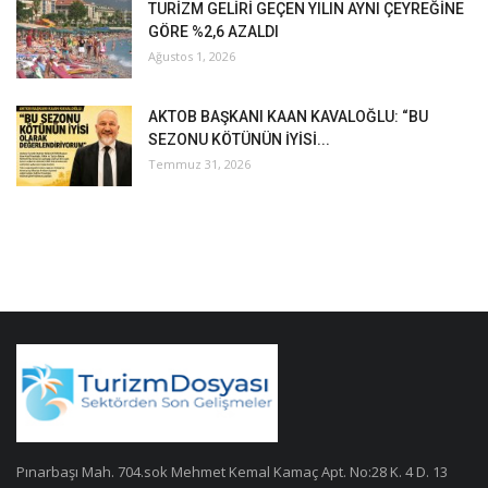
TURİZM GELİRİ GEÇEN YILIN AYNI ÇEYREĞİNE
GÖRE %2,6 AZALDI
Ağustos 1, 2026
AKTOB BAŞKANI KAAN KAVALOĞLU: “BU
SEZONU KÖTÜNÜN İYİSİ...
Temmuz 31, 2026
Pınarbaşı Mah. 704.sok Mehmet Kemal Kamaç Apt. No:28 K. 4 D. 13