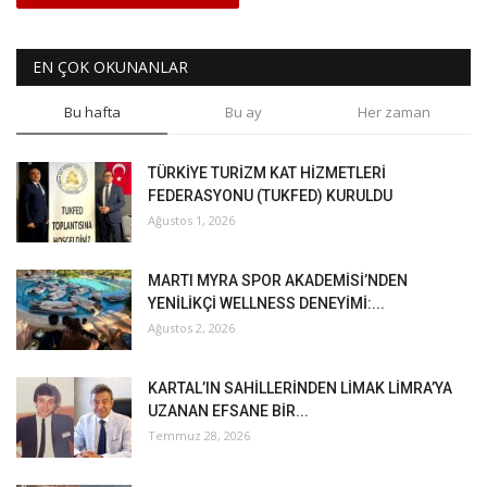
EN ÇOK OKUNANLAR
Bu hafta
Bu ay
Her zaman
TÜRKİYE TURİZM KAT HİZMETLERİ
FEDERASYONU (TUKFED) KURULDU
Ağustos 1, 2026
MARTI MYRA SPOR AKADEMİSİ’NDEN
YENİLİKÇİ WELLNESS DENEYİMİ:...
Ağustos 2, 2026
KARTAL’IN SAHİLLERİNDEN LİMAK LİMRA’YA
UZANAN EFSANE BİR...
Temmuz 28, 2026