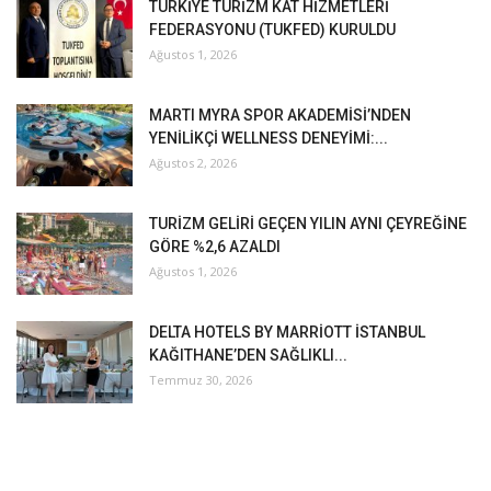
TÜRKİYE TURİZM KAT HİZMETLERİ
FEDERASYONU (TUKFED) KURULDU
Ağustos 1, 2026
MARTI MYRA SPOR AKADEMİSİ’NDEN
YENİLİKÇİ WELLNESS DENEYİMİ:...
Ağustos 2, 2026
TURİZM GELİRİ GEÇEN YILIN AYNI ÇEYREĞİNE
GÖRE %2,6 AZALDI
Ağustos 1, 2026
DELTA HOTELS BY MARRİOTT İSTANBUL
KAĞITHANE’DEN SAĞLIKLI...
Temmuz 30, 2026