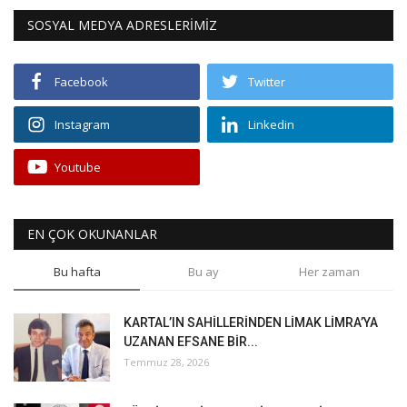
SOSYAL MEDYA ADRESLERİMİZ
Facebook
Twitter
Instagram
Linkedin
Youtube
EN ÇOK OKUNANLAR
Bu hafta
Bu ay
Her zaman
KARTAL’IN SAHİLLERİNDEN LİMAK LİMRA’YA
UZANAN EFSANE BİR...
Temmuz 28, 2026