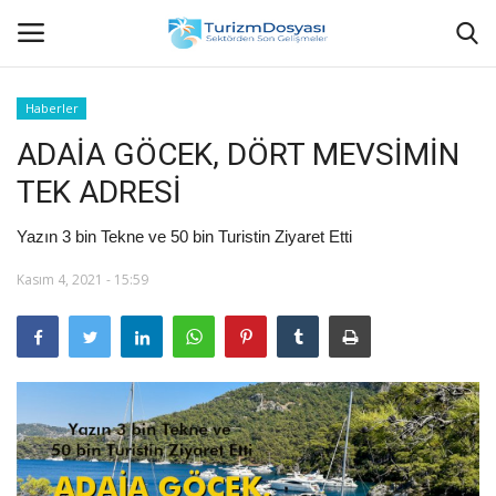
Haberler
ADAİA GÖCEK, DÖRT MEVSİMİN
Anasayfa
TEK ADRESİ
Bize Ulaşın
Yazın 3 bin Tekne ve 50 bin Turistin Ziyaret Etti
Künye
Kasım 4, 2021 - 15:59
Halil ÖNCÜ kimdir?
KVKK Aydınlatma Metni
Haberler
Görüntülü