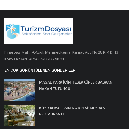
Pınarbaşı Mah. 704.sok Mehmet Kemal Kamaç Apt. No:28 K. 4 D. 13
Konyaaltı/ANTALYA 0 542 437 90 04
EN ÇOK GÖRÜNTÜLENEN GÖNDERILER
MASAL PARK İÇİN, TEŞEKKÜRLER BAŞKAN
HAKAN TÜTÜNCÜ
KÖY KAHVALTISININ ADRESİ: MEYDAN
RESTAURANT!..