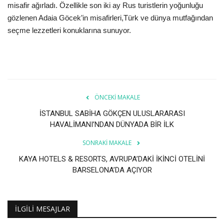
Galeri
misafir ağırladı. Özellikle son iki ay Rus turistlerin yoğunluğu
gözlenen Adaia Göcek’in misafirleri,Türk ve dünya mutfağından
seçme lezzetleri konuklarına sunuyor.
ÖNCEKI MAKALE
İSTANBUL SABİHA GÖKÇEN ULUSLARARASI
HAVALİMANI’NDAN DÜNYADA BİR İLK
SONRAKI MAKALE
KAYA HOTELS & RESORTS, AVRUPA’DAKİ İKİNCİ OTELİNİ
BARSELONA’DA AÇIYOR
İLGILI MESAJLAR