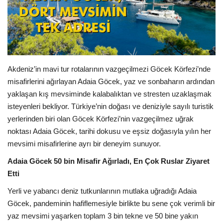
Araştırma - İnceleme
Lezzet Durakları
Akdeniz’in mavi tur rotalarının vazgeçilmezi Göcek Körfezi’nde
Röportajlar
misafirlerini ağırlayan Adaia Göcek, yaz ve sonbaharın ardından
yaklaşan kış mevsiminde kalabalıktan ve stresten uzaklaşmak
Gezi - Yorum
isteyenleri bekliyor. Türkiye’nin doğası ve deniziyle sayılı turistik
yerlerinden biri olan Göcek Körfezi’nin vazgeçilmez uğrak
Sizlerden Gelenler
noktası Adaia Göcek, tarihi dokusu ve eşsiz doğasıyla yılın her
mevsimi misafirlerine ayrı bir deneyim sunuyor.
Yorumlar
Adaia Göcek 50 bin Misafir Ağırladı, En Çok Ruslar Ziyaret
Etti
Video Tanıtım
Yerli ve yabancı deniz tutkunlarının mutlaka uğradığı Adaia
Köşe Yazarları
Göcek, pandeminin hafiflemesiyle birlikte bu sene çok verimli bir
yaz mevsimi yaşarken toplam 3 bin tekne ve 50 bine yakın